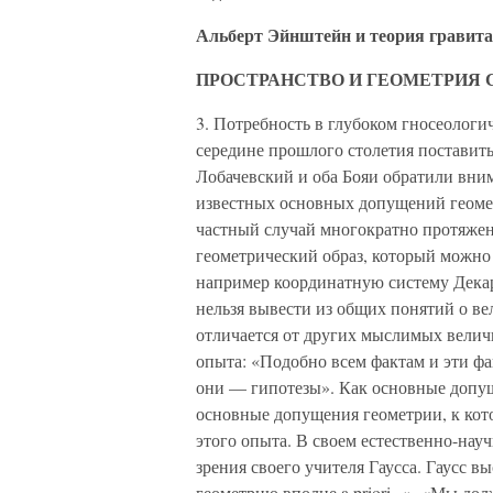
Альберт Эйнштейн и теория гравитац
ПРОСТРАНСТВО И ГЕОМЕТРИЯ 
3. Потребность в глубоком гносеологи
середине прошлого столетия поставить
Лобачевский и оба Бояи обратили вни
известных основных допущений геомет
частный случай многократно протяже
геометрический образ, который можно
например координатную систему Декар
нельзя вывести из общих понятий о ве
отличается от других мыслимых величи
опыта: «Подобно всем фактам и эти фа
они — гипотезы». Как основные допуще
основные допущения геометрии, к кот
этого опыта. В своем естественно-нау
зрения своего учителя Гаусса. Гаусс в
геометрию вполне a priori . ». «Мы до