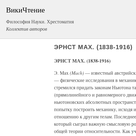
ВикиЧтение
Философия Науки. Хрестоматия
Коллектив авторов
ЭРНСТ МАХ. (1838-1916)
ЭРНСТ МАХ. (1838-1916)
Э. Max
(Mach)
— известный австрийски
— физические исследования в механике
стремился придать законам Ньютона та
(прямолинейного и равномерного движ
ньютоновских абсолютных пространств
попытку построить механику, исходя и
отношению к другим телам. Последнее
который сыграл важную смысловую ро
общей теории относительности. Как у