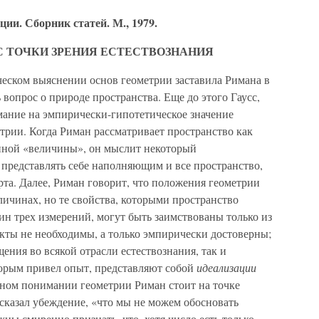
ии. Сборник статей. М., 1979.
С ТОЧКИ ЗРЕНИЯ ЕСТЕСТВОЗНАНИЯ
ческом выяснении основ геометрии заставила Римана в
 вопрос о природе пространства. Еще до этого Гаусс,
мание на эмпирически-гипотетическое значение
рии. Когда Риман рассматривает пространство как
нной «величины», он мыслит некоторый
 представлять себе наполняющим и все пространство,
та. Далее, Риман говорит, что положения геометрии
личинах, но те свойства, которыми пространство
н трех измерений, могут быть заимствованы только из
кты не необходимы, а только эмпирически достоверны;
ния во всякой отрасли естествознания, так и
орым привел опыт, представляют собой
идеализации
чном понимании геометрии Риман стоит на точке
ысказал убеждение, «что мы не можем обосновать
лжны смиренно признать, что, хотя число есть только