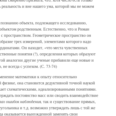
ь реальность и вне нашего ума, которой мы не можем
о познанию объекта, подлежащего исследованию,
 объектом родственным. Естественно, что и Риман
с пространством. Геометрическое пространство он
бразие трех измерений, элементами которого надо
ординатами. Он находит, «что места чувственных
нственные понятия (?), определения которых образуют
той аналогии другие ученые прибавили еще новые и
 не всегда с успехом. (С. 73-74)
именение математики к опыту относительно
 физике, она становится дедуктивной точной наукой
ажает схематическими, идеализированными понятиями.
ерждать постоянство масс или сводить взаимодействие
лах ошибок наблюдения,
так и существование прямых,
угольника и т.д. возможно утверждать лишь с той же
гда оказывается вынужденной заменять свои