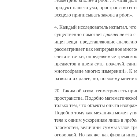
продукт нашего ума, пространство ест
всецело приписывать закона а priori».
4. Каждый исследователь испытал, чт
существенно помогает
сравнение
его с
ищет вещи, представляющие аналогию 
рассматривает как непрерывное многоо
считать точки, определяемые тремя ко
предметов и цвета суть, пожалуй, еди
многообразие многих измерений». К э
развили их далее, но, по моему мнению,
20. Таким образом, геометрия есть пр
пространства. Подобно математической
только тем, что объекты опыта изобр
Подобно тому как механика может утв
тела к одним ускорениям лишь в
преде
плоскостей, величины суммы углов тре
оговоркой. Но так же, как физика ино