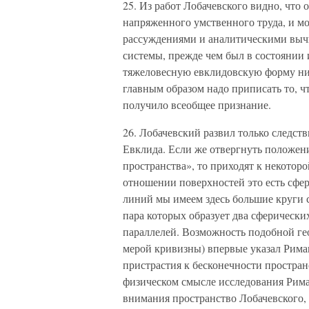
25. Из работ Лобачевского видно, что 
напряженного умственного труда, и м
рассуждениями и аналитическими выч
системы, прежде чем был в состоянии 
тяжеловесную евклидовскую форму ника
главным образом надо приписать то, чт
получило всеобщее признание.
26. Лобачевский развил только следст
Евклида. Если же отвергнуть положен
пространства», то приходят к некотор
отношении поверхностей это есть сфе
линий мы имеем здесь большие круги 
пара которых образует два сферических
параллелей. Возможность подобной ге
мерой кривизны) впервые указал Риман
пристрастия к бесконечности простран
физическом смысле исследования Рима
внимания пространство Лобачевского, 