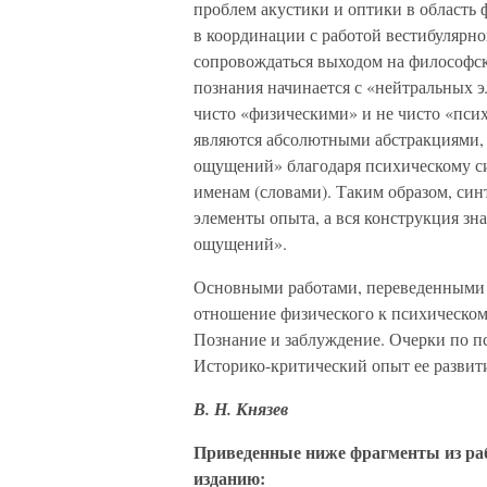
проблем акустики и оптики в область 
в координации с работой вестибулярно
сопровождаться выходом на философск
познания начинается с «нейтральных 
чисто «физическими» и не чисто «псих
являются абсолютными абстракциями, 
ощущений» благодаря психическому си
именам (словами). Таким образом, син
элементы опыта, а вся конструкция зн
ощущений».
Основными работами, переведенными 
отношение физического к психическому
Познание и заблуждение. Очерки по п
Историко-критический опыт ее развити
В. Н. Князев
Приведенные ниже фрагменты из раб
изданию: