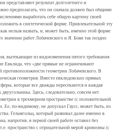
они представляют результат долголетнего и
ожно предполагать, что он сначала должен был общими
ислениями выработать себе общую картину своей
изложить в синтетической форме. Привлекательной эту
к нельзя назвать, и, может быть, именно этой форме
о значение работ Лобачевского и Я. Бояи так поздно
вия, вытекающие из видоизменения пятого требования
ие Евклида, что «две прямые не ограничивают
ой противоположности геометрии Лобачевского. В
рическая геометрия. Вместо евклидовских прямых
сферы, которые все дважды пересекаются и каждая
 двуугольника. Здесь, следовательно, совсем нет
ометрии в трехмерном пространстве (с положительной
. Ее, по-видимому, не допускал Гаусс, может быть, из
ства. Гельмгольц, который развивал далее именно в
на, напротив, в
первой
своей работе оставил без
т.е. пространство с отрицательной мерой кривизны (с