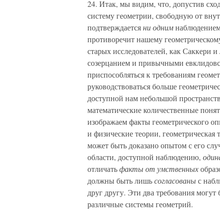
24. Итак, мы видим, что, допустив сх
систему геометрии, свободную от вну
подтверждается
ни одним
наблюдением
противоречит нашему геометрическому
старых исследователей, как Саккери и
созерцанием и привычными евклидовс
приспособляться к требованиям геоме
руководствоваться больше геометрич
доступной нам небольшой пространстве
математические количественные понят
изображаем факты геометрического оп
и физические теории, геометрическая 
может быть доказано опытом с его сл
области, доступной наблюдению,
один
отличать
факты от умственных
образо
должны быть лишь
согласованы
с набл
друг другу. Эти два требования могут
различные системы геометрий.