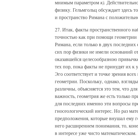
мнимым параметром
к).
Действительно,
физику. Гельмгольц обсуждает здесь т
и пространство Римана с положительн
27. Итак, факты пространственного н
точностью как при помощи геометрии 
Римана, если только в двух последних
сих пор физики не имели оснований от
оказавшейся целесообразною привыч
тех пор, пока факты не принудят их 
Эго соответствует и точке зрения вс
геометрии. Поскольку, однако, взгляд
различны, объясняется это тем, что д
важность, геометрия же есть только пр
для последних именно эти вопросы пр
гносеологический интерес. Но раз ма
предположения, которые внушал ему ге
него расширением понимания, то, коне
в интересе уже чисто математическом