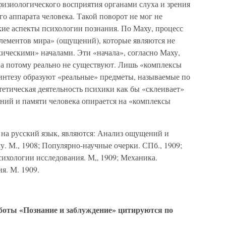
физиологического восприятия органами слуха и зрения
го аппарата человека. Такой поворот не мог не
ие аспекты психологии познания. По Маху, процесс
элементов мира» (ощущений), которые являются не
ическими» началами. Эти «начала», согласно Маху,
а потому реально не существуют. Лишь «комплексы
нтезу образуют «реальные» предметы, называемые по
тетическая деятельность психики как бы «склеивает»
аний и памяти человека опирается на «комплексы
на русский язык, являются: Анализ ощущений и
. М., 1908; Популярно-научные очерки. СПб., 1909;
сихологии исследования. М„ 1909; Механика.
я. М. 1909.
оты «Познание и заблуждение» цитируются по