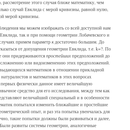
 рассмотрение этого случая ближе математику, чем
олько случай Евклида с мерой кривизны, равной нулю,
ой мерой кривизны.
аблюдения мы можем изображать со всей доступной нам
Евклида, так и при помощи геометрии Лобачевского и
 случаях примем параметр
к
достаточно большим. До
казаться от допущения геометрии Евклида, т.е. k=?. По
ке они придерживаются
простейших
предположений до
к усложнению или видоизменению этих предположений.
ех выдающихся математиков в отношении прикладной
ы натуралистов и математиков в этих вопросах
ля первых физически данное имеет величайшую
ивычное средство для его исследования, между тем как
едставляют величайший специальный и в особенности
тематик попытался изменить ближайшие и простейшие
ометрический опыт, и раз эта попытка увенчалась для
чно, такие попытки должны были развиваться и далее,
. Были развиты системы геометрии, аналогичные