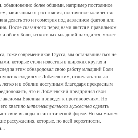
, обыкновенно более общими, например постоянное
ем, зависящим от расстояния, постоянное количество
жна делать это и геометрия под давлением фактов или
ия. После сказанного перед нами явятся в правильном
о и обоих Боли, из которых младший находился, может
а, тоже современников Гаусса, мы останавливаться не
ыми, которые стали известны в широких кругах и
 вслед за этим обнародовал свою работу младший Бояи
 пунктах сходился с Лобачевским, отличаясь только
ь легко и в обилии доступным благодаря прекрасным
редположить, что и Лобачевский предпринял свои
ие аксиомы Евклида приведет к противоречиям. Но
него хватило
интеллектуального мужества
сделать
гает свои выводы в синтетической форме. Но мы можем
ие рассуждения, которые, по всей вероятности,
...