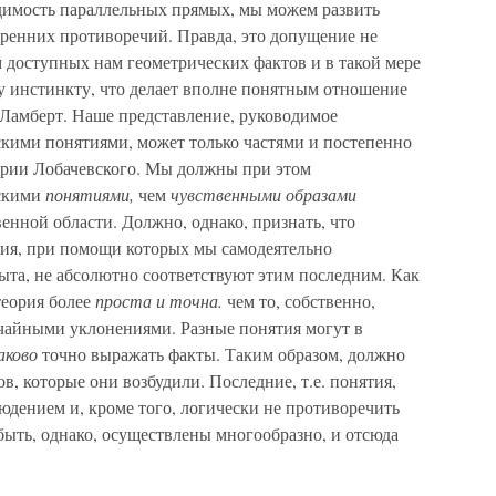
одимость параллельных прямых, мы можем развить
тренних противоречий. Правда, это допущение не
 доступных нам геометрических фактов и в такой мере
 инстинкту, что делает вполне понятным отношение
 Ламберт. Наше представление, руководимое
кими понятиями, может только частями и постепенно
трии Лобачевского. Мы должны при этом
ескими
понятиями,
чем
чувственными образами
нной области. Должно, однако, признать, что
ия, при помощи которых мы самодеятельно
ыта, не абсолютно соответствуют этим последним. Как
теория более
проста и точна.
чем то, собственно,
учайными уклонениями. Разные понятия могут в
аково
точно выражать факты. Таким образом, должно
в, которые они возбудили. Последние, т.е. понятия,
юдением и, кроме того, логически не противоречить
 быть, однако, осуществлены многообразно, и отсюда