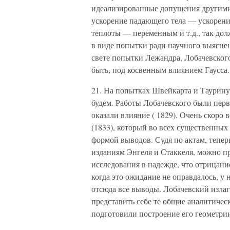
идеализированные допущения другими
ускорение падающего тела — ускорени
теплоты — переменным и т.д., так дол
в виде попытки ради научного выяснен
свете попытки Лежандра, Лобачевског
быть, под косвенным влиянием Гаусса.
21. На попытках Швейкарта и Тауринус
будем. Работы Лобачевского были перв
оказали влияние ( 1829). Очень скоро
(1833), который во всех существенных
формой выводов. Судя по актам, тепер
изданиям Энгеля и Стаккеля, можно п
исследования в надежде, что отрицан
когда это ожидание не оправдалось, у 
отсюда все выводы. Лобачевский изла
представить себе те общие аналитическ
подготовили построение его геометрии