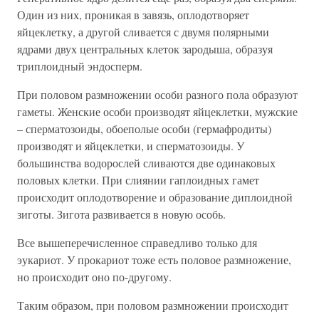
Один из них, проникая в завязь, оплодотворяет
яйцеклетку, а другой сливается с двумя полярными
ядрами двух центральных клеток зародыша, образуя
триплоидный эндосперм.
При половом размножении особи разного пола образуют
гаметы. Женские особи производят яйцеклетки, мужские
– сперматозоиды, обоеполые особи (гермафродиты)
производят и яйцеклетки, и сперматозоиды. У
большинства водорослей сливаются две одинаковых
половых клетки. При слиянии гаплоидных гамет
происходит оплодотворение и образование диплоидной
зиготы. Зигота развивается в новую особь.
Все вышеперечисленное справедливо только для
эукариот. У прокариот тоже есть половое размножение,
но происходит оно по-другому.
Таким образом, при половом размножении происходит