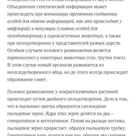
Объединение генетической информации может
происходить при
конъюгации (временном соединении
особей для обмена информацией, как это происходит у
инфузорий) и копуляции (слиянии особей для
оплодотворения)
у одноклеточных животных, а также
при оплодотворении у представителей разных царств.
Особым случаем полового размножения является
партеногенез
у некоторых животных (тли, трутни пчел).
В этом случае новый организм развивается из
неоплодотворенного яйца, но до этого всегда происходит
образование гамет.
Половое размножение у покрытосеменных растений
происходит путем двойного оплодотворения. Дело в том,
что в пыльнике цветка образуются гаплоидные
пыльцевые зерна. Ядра этих зерен делятся на два –
генеративное и вегетативное. Попав на рыльце пестика,
пыльцевое зерно прорастает, образуя пыльцевую трубку.
Генеративное ядро делится еще раз, образуя два спермия.