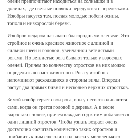
олени предпочитают находиться на солнышке и в
долинах, где светлые полянки чередуются с перелесками.
Изюбры пасутся там, поедая молодые побеги осины,
тополя и низкорослой березы.
Изюбров недаром называют благородными оленями. Это
стройное и очень красивое животное с длинной и
сильной шеей и головой, увенчанной ветвистыми
рогами. Но ветвистые рога бывают только у взрослых
оленей. Причем по количеству отростков на них можно
определить возраст животного. Рога у изюбров
напоминают расходящиеся в стороны вилы. Впереди
растут два прямых бивня и несколько верхних отростков.
Зимой изюбр теряет свои рога, они у него отваливаются
сами, когда он трется головой о деревья. А к весне
вырастают новые, причем каждый год к ним добавляется
один лишний отросток. Чтобы узнать возраст оленя,
достаточно сосчитать количество таких отростков и
прибавить к ним еще один год, когда у молоденького