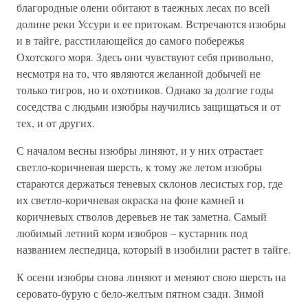
благородные олени обитают в таежных лесах по всей
долине реки Уссури и ее притокам. Встречаются изюбры
и в тайге, расстилающейся до самого побережья
Охотского моря. Здесь они чувствуют себя привольно,
несмотря на то, что являются желанной добычей не
только тигров, но и охотников. Однако за долгие годы
соседства с людьми изюбры научились защищаться и от
тех, и от других.
С началом весны изюбры линяют, и у них отрастает
светло-коричневая шерсть, к тому же летом изюбры
стараются держаться теневых склонов лесистых гор, где
их светло-коричневая окраска на фоне камней и
коричневых стволов деревьев не так заметна. Самый
любимый летний корм изюбров – кустарник под
названием леспедица, который в изобилии растет в тайге.
К осени изюбры снова линяют и меняют свою шерсть на
серовато-бурую с бело-желтым пятном сзади. Зимой