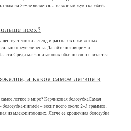
отным на Земле является… навозный жук-скарабей.
дольше всех?
уществует много легенд и рассказов о животных-
 сильно преувеличены. Давайте поговорим о
области.Среди млекопитающих обычно слон считается
яжелое, а какое самое легкое в
е самое легкое в мире? Карликовая белозубкаСамая
– белозубка-пигмей – весит всего около 2–3 граммов.
нькая из млекопитающих. Легче ее крошечная белозубка