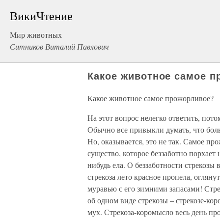
ВикиЧтение
Мир животных
Ситников Виталий Павлович
Какое животное самое 
Какое животное самое прожорливое?
На этот вопрос нелегко ответить, потом
Обычно все привыкли думать, что боль
Но, оказывается, это не так. Самое пр
существо, которое беззаботно порхает 
нибудь ела. О беззаботности стрекозы 
стрекоза лето красное пропела, оглянут
муравью с его зимними запасами! Стрек
об одном виде стрекозы – стрекозе-кор
мух. Стрекоза-коромысло весь день про