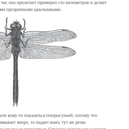
За час она пролетает примерно сто километров и делает
ыми прозрачными крылышками.
еле кому-то показаться попрыгуньей, потому что
змывает вверх, то падает вниз, тут же резко
хе от нее не увернуться. Стрекоза-коромысло и видит