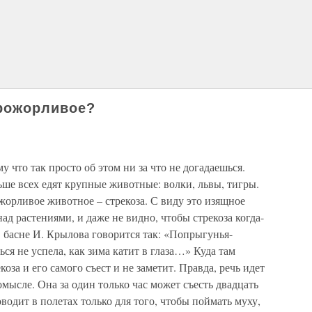
прожорливое?
у что так просто об этом ни за что не догадаешься.
ше всех едят крупные животные: волки, львы, тигры.
ожорливое животное – стрекоза. С виду это изящное
над растениями, и даже не видно, чтобы стрекоза когда-
в басне И. Крылова говорится так: «Попрыгунья-
ься не успела, как зима катит в глаза…» Куда там
оза и его самого съест и не заметит. Правда, речь идет
омысле. Она за один только час может съесть двадцать
водит в полетах только для того, чтобы поймать муху,