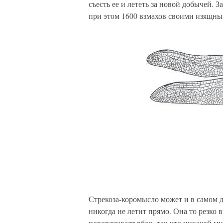
съесть ее и лететь за новой добычей. 
при этом 1600 взмахов своими изящн
Стрекоза-коромысло может и в самом д
никогда не летит прямо. Она то резко в
поворачивает вбок, так что никакой му