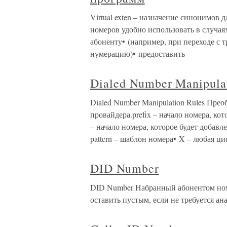
Virtual exten – назначение синонимов
номеров удобно использовать в случая
абоненту• (например, при переходе с 
нумерацию)• предоставить
Dialed Number Manipula
Dialed Number Manipulation Rules Пре
провайдера.prefix – начало номера, ко
– начало номера, которое будет добавл
pattern – шаблон номера• X – любая ци
DID Number
DID Number Набранный абонентом номе
оставить пустым, если не требуется а