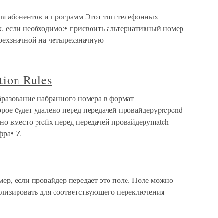
 для абонентов и программ Этот тип телефонных
х, если необходимо:• присвоить альтернативный номер
трехзначной на четырехзначную
tion Rules
образование набранного номера в формат
торое будет удалено перед передачей провайдеруprepend
ено вместо prefix перед передачей провайдеруmatch
фра• Z
р, если провайдер передает это поле. Поле можно
нализировать для соответствующего переключения