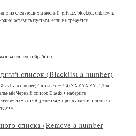
дно из следующих значений: private, blocked, unknown,
е можно оставить пустым, если не требуется
ызова очереди обработки
рный список (Blacklist a number)
Blacklist a number) Синтаксис: *30 XXXXXXX#1Для
ьный Черный список Elastix:• наберите
онента• нажмите # (решетка)• прослушайте принятый
ердить
ного списка (Remove a number