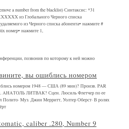
ove a number from the blacklist) Синтаксис: *31
XXXX из Глобального Черного списка
р удаляемого из Черного списка абонента• нажмите #
tix номер• нажмите 1,
нференции, позвонив по которому к ней можно
звините, вы ошиблись номером
шиблись номером 1948 — США (89 мин)? Произв. PAR
Реж. AHAТОЛЬ ЛИТВАК? Сцен. Люсиль Флетчер по ее
л Полито· Муз. Джин Мерритт, Уолтер Оберст· В ролях
ёрт
tomatic, caliber .280, Number 9