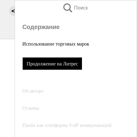
Поиск
Содержание
Использование торговых марок
Продолжение на Литрес
Об авторе
Отзывы
Elastix как платформа VoIP коммуникаций