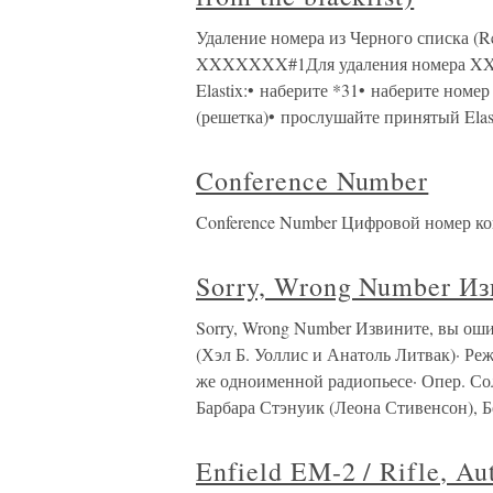
Удаление номера из Черного списка (Rem
XXXXXXX#1Для удаления номера XXX
Elastix:• наберите *31• наберите номе
(решетка)• прослушайте принятый Elas
Conference Number
Conference Number Цифровой номер ко
Sorry, Wrong Number И
Sorry, Wrong Number Извините, вы о
(Хэл Б. Уоллис и Анатоль Литвак)· 
же одноименной радиопьесе· Опер. Со
Барбара Стэнуик (Леона Стивенсон), Б
Enfield EM-2 / Rifle, Au