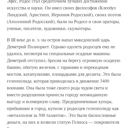
Эфес, Родос стал средоточием лучших достижений
искусства и науки. Он имел своих философов (Клеобул
Линдский, Аристипп, Иероним Родосский), своих поэтов
(Аполлоний Родосский), были на Родосе и свои ораторы,
ученые, писатели, художники, скульпторы.
В III веке до н. э. на остров напал македонский царь
Деметрий Полиоркет. Однако одолеть родосцев ему не
удалось, несмотря на специальные осадные машины.
Деметрий отступил, бросив на берегу огромную осадную
башню, обитую железом, с таранами и перекидным
мостом, катапультами, площадками для десанта. Это была
гелеополида, которая приводилась в движение 3400
воинами. Она была тоже своего рода чудом света и
вместо разрушения принесла городу неожиданную
выгоду и всемирную славу. Предприимчивые купцы,
прибывшие в город, купили у родосцев гелеополиду как
«металлолом за 300 талантов». Это были баснословные
деньги, на них и возвели статую Гелиоса — покровителя