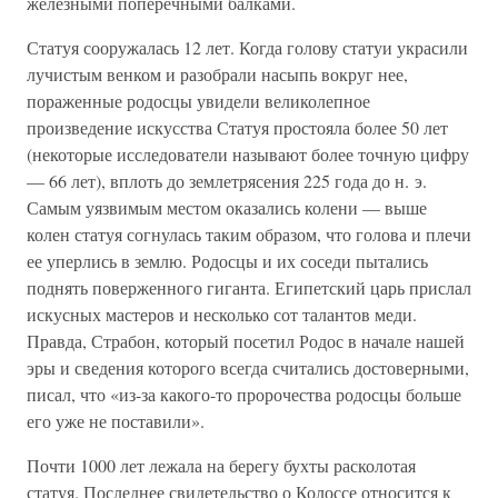
железными поперечными балками.
Статуя сооружалась 12 лет. Когда голову статуи украсили
лучистым венком и разобрали насыпь вокруг нее,
пораженные родосцы увидели великолепное
произведение искусства Статуя простояла более 50 лет
(некоторые исследователи называют более точную цифру
— 66 лет), вплоть до землетрясения 225 года до н. э.
Самым уязвимым местом оказались колени — выше
колен статуя согнулась таким образом, что голова и плечи
ее уперлись в землю. Родосцы и их соседи пытались
поднять поверженного гиганта. Египетский царь прислал
искусных мастеров и несколько сот талантов меди.
Правда, Страбон, который посетил Родос в начале нашей
эры и сведения которого всегда считались достоверными,
писал, что «из-за какого-то пророчества родосцы больше
его уже не поставили».
Почти 1000 лет лежала на берегу бухты расколотая
статуя. Последнее свидетельство о Колоссе относится к