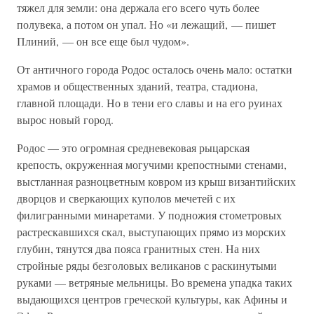
тяжел для земли: она держала его всего чуть более
полувека, а потом он упал. Но «и лежащий, — пишет
Плиний, — он все еще был чудом».
От античного города Родос осталось очень мало: остатки
храмов и общественных зданий, театра, стадиона,
главной площади. Но в тени его славы и на его руинах
вырос новый город.
Родос — это огромная средневековая рыцарская
крепость, окруженная могучими крепостными стенами,
выстланная разноцветным ковром из крыш византийских
дворцов и сверкающих куполов мечетей с их
филигранными минаретами. У подножия стометровых
растрескавшихся скал, выступающих прямо из морских
глубин, тянутся два пояса гранитных стен. На них
стройные ряды безголовых великанов с раскинутыми
руками — ветряные мельницы. Во времена упадка таких
выдающихся центров греческой культуры, как Афины и