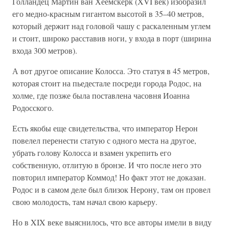
Голландец Мартин ван Хеемскерк (XVI век) изобразил
его медно-красным гигантом высотой в 35–40 метров,
который держит над головой чашу с раскаленным углем
и стоит, широко расставив ноги, у входа в порт (ширина
входа 300 метров).
А вот другое описание Колосса. Это статуя в 45 метров,
которая стоит на пьедестале посреди города Родос, на
холме, где позже была поставлена часовня Иоанна
Родосского.
Есть якобы еще свидетельства, что император Нерон
повелел перенести статую с одного места на другое,
убрать голову Колосса и взамен укрепить его
собственную, отлитую в бронзе. И что после него это
повторил император Коммод! Но факт этот не доказан.
Родос и в самом деле был близок Нерону, там он провел
свою молодость, там начал свою карьеру.
Но в XIX веке выяснилось, что все авторы имели в виду