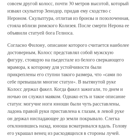
совсем другой колосс, почти 30 метров высотой, который
изваял скульптор Зенодор, придав ему сходство с
Нероном. Скульптура, отлитая из бронзы и позолоченная,
стояла вблизи римского Колизея. После смерти Нерона ее
объявили статуей бога Гелиоса.
Согласно Филону, описание которого считается наиболее
достоверным, Колосс представлял собой мужскую
фигуру, стоящую на пьедестале из белого сверкающего
мрамора, к которому для устойчивости были
прикреплены его ступни такого размера, что «сами по
себе превышали многие статуи». В вытянутой руке
Колосс держал факел. Когда факел зажигали, то днем и
ночью он служил маяком. Однако есть и такое описание
статуи: могучие ноги юноши были чуть расставлены,
ладонь правой руки приставлена к глазам, в левой руке
он держал ниспадающее до земли покрывало. Слегка
отклонившись назад, юноша всматривался вдаль. Голову
его украшал венец из расходящихся в стороны лучей.