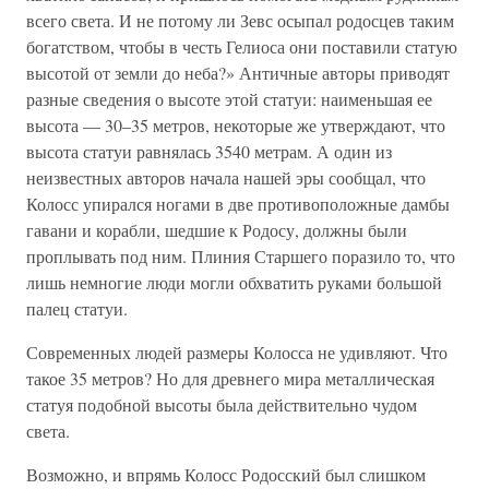
всего света. И не потому ли Зевс осыпал родосцев таким
богатством, чтобы в честь Гелиоса они поставили статую
высотой от земли до неба?» Античные авторы приводят
разные сведения о высоте этой статуи: наименьшая ее
высота — 30–35 метров, некоторые же утверждают, что
высота статуи равнялась 3540 метрам. А один из
неизвестных авторов начала нашей эры сообщал, что
Колосс упирался ногами в две противоположные дамбы
гавани и корабли, шедшие к Родосу, должны были
проплывать под ним. Плиния Старшего поразило то, что
лишь немногие люди могли обхватить руками большой
палец статуи.
Современных людей размеры Колосса не удивляют. Что
такое 35 метров? Но для древнего мира металлическая
статуя подобной высоты была действительно чудом
света.
Возможно, и впрямь Колосс Родосский был слишком