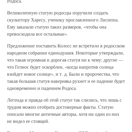
Родоса.
Великолепную статую родосцы поручили создать
скульптору Харесу, ученику прославленного Лисиппа.
Ему заказали статую таких размеров, «чтобы она
превосходила все остальные».
Предложение поставить Колосс не встретило в родосском
народном собрании единодушия. Некоторые утверждали,
что такая огромная и дорогая статуя ни к чему; другие —
что Гелиос будет оскорблен, «когда напротив солнца
взойдет новое солнце», и т. д. Были и пророчества, что
такая большая статуя наверняка рухнет и ее падение будет
одновременно и падением Родоса.
Легенда и правда об этой статуе так слились, что лишь с
трудом можно отобрать достоверные факты. Статую
описали многие античные авторы, хотя ни один из них
не видел ее стоящей.