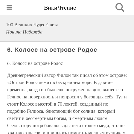
ВикиЧтение
100 Великих Чудес Света
Ионина Надежда
6. Колосс на острове Родос
6. Колосс на острове Родос
Древнегреческий автор Филон так писал об этом острове:
«Остров Родос лежит в бескрайнем море. В давние
временна, когда он был еще погружен на дно, вынес его
Гелиос на поверхность и попросил у богов для себя. Тут и
стоит Колосс высотой в 70 локтей, созданный по
подобию Гелиоса, блистающий бог солнца, который
светит и бессмертным богам, и смертным людям.
Скульптору потребовалось для него столько меди, что не
хватило запасов, и пришлось помогать медным рудникам