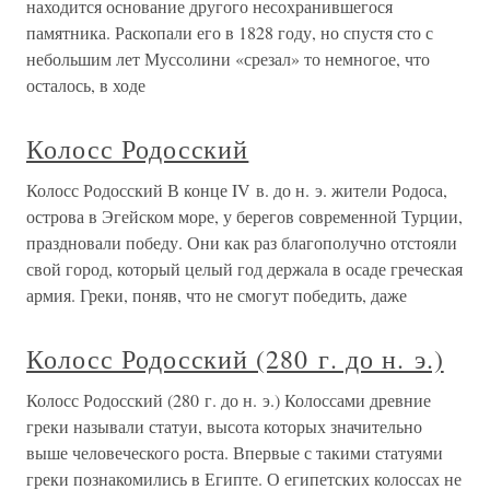
находится основание другого несохранившегося
памятника. Раскопали его в 1828 году, но спустя сто с
небольшим лет Муссолини «срезал» то немногое, что
осталось, в ходе
Колосс Родосский
Колосс Родосский В конце IV в. до н. э. жители Родоса,
острова в Эгейском море, у берегов современной Турции,
праздновали победу. Они как раз благополучно отстояли
свой город, который целый год держала в осаде греческая
армия. Греки, поняв, что не смогут победить, даже
Колосс Родосский (280 г. до н. э.)
Колосс Родосский (280 г. до н. э.) Колоссами древние
греки называли статуи, высота которых значительно
выше человеческого роста. Впервые с такими статуями
греки познакомились в Египте. О египетских колоссах не