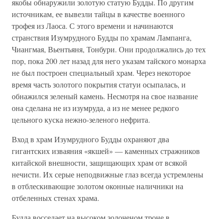
якобы обнаружили золотую статую Будды. По другим
источникам, ее вывезли тайцы в качестве военного
трофея из Лаоса. С этого времени и начинаются
странствия Изумрудного Будды по храмам Лампанга,
Чиангмая, Вьентьяня, Тонбури. Они продолжались до тех
пор, пока 200 лет назад для него указам тайского монарха
не был построен специальный храм. Через некоторое
время часть золотого покрытия статуи осыпалась, и
обнажился зеленый камень. Несмотря на свое название
она сделана не из изумруда, а из не менее редкого
цельного куска нежно-зеленого нефрита.
Вход в храм Изумрудного Будды охраняют два
гигантских изваяния «якшей» — каменных стражников
китайской внешности, защищающих храм от всякой
нечисти. Их серые неподвижные глаз всегда устремлены
в отблескивающие золотом оконные наличники на
отбеленных стенах храма.
Будда восседает на высоком золоченом троне в