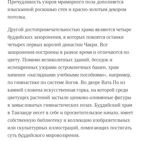
Причудливость узоров мраморного пола дополняется
изысканной роскошью стен и красно-золотым декором
потолка.
Другой достопримечательностью храма являются четыре
буддийских захоронения, в которых покоятся останки
четырех первых королей династии Чакри. Все
захоронения построены в разное время и отличаются по
цвету. Помимо великолепных зданий, беседок и
испещренных узорами остроконечных башен, храм
начинен «наглядными учебными пособиями», например,
по гимнастике по системе йогов. Во дворе Вата По из
камней сложена искусственная горка, на которой среди
цветущих растений застыли цинково-оловянные фигуры
в замысловатых гимнастических позах. Буддийский храм
в Таиланде несет в себе и просветительское начало, имеет
собственную библиотеку и коллекцию изобразительных
или скульптурных иллюстраций, помогающих постигать
суть буддийского мировоззрения.