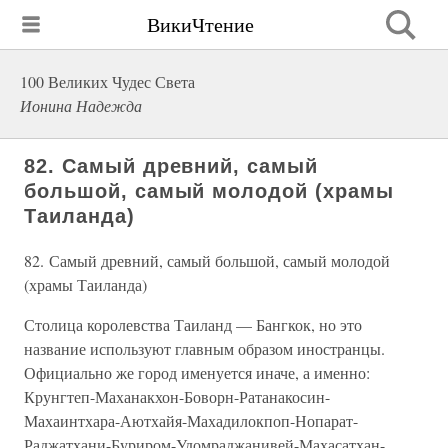
ВикиЧтение
100 Великих Чудес Света
Ионина Надежда
82. Самый древний, самый
большой, самый молодой (храмы
Таиланда)
82. Самый древний, самый большой, самый молодой
(храмы Таиланда)
Столица королевства Таиланд — Бангкок, но это
название используют главным образом иностранцы.
Официально же город именуется иначе, а именно:
Крунгтеп-Маханакхон-Боворн-Ратанакосин-
Махаинтхара-Аютхайя-Махадилокпоп-Нопарат-
Раджатхани-Буриром-Удомраджанивей-Махасатхан-