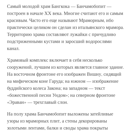
Самый молодой храм Бангкока — Банчамобопит —
построен в начале XX века. Многие считают его и самым
красивым. Часто его еще называют Мраморным, ибо
практически целиком он сделан из итальянского мрамора.
Территорию храма составляют лужайки с причудливо
подстриженными кустами и заросший водорослями
канал.
Храмовый комплекс включает в себя несколько
сооружений, лучшим из которых является главное здание.
На восточном фронтоне его изображен Вишну, сидящий
на мифическом коне Гаруда; на южном — изображение
буддийского колеса Закона; на западном — текст
«божественной песни Ундом»; на северном фронтоне
«Эраван» — трехглавый слон.
На полу храма Банчамобопит выложены затейливые
узоры из мраморных плит, а стены декорированы
золотыми лентами, балки и своды храма покрыты