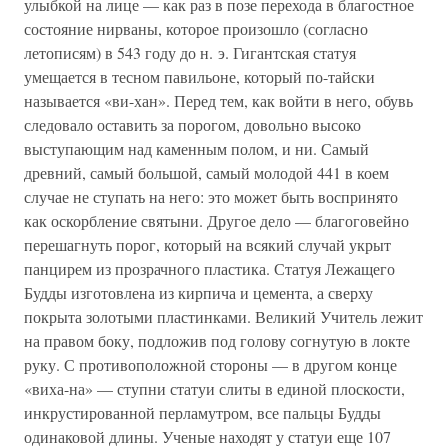
улыбкой на лице — как раз в позе перехода в благостное
состояние нирваны, которое произошло (согласно
летописям) в 543 году до н. э. Гигантская статуя
умещается в тесном павильоне, который по-тайски
называется «ви-хан». Перед тем, как войти в него, обувь
следовало оставить за порогом, довольно высоко
выступающим над каменным полом, и ни. Самый
древний, самый большой, самый молодой 441 в коем
случае не ступать на него: это может быть воспринято
как оскорбление святыни. Другое дело — благоговейно
перешагнуть порог, который на всякий случай укрыт
панцирем из прозрачного пластика. Статуя Лежащего
Будды изготовлена из кирпича и цемента, а сверху
покрыта золотыми пластинками. Великий Учитель лежит
на правом боку, подложив под голову согнутую в локте
руку. С противоположной стороны — в другом конце
«виха-на» — ступни статуи слиты в единой плоскости,
инкрустированной перламутром, все пальцы Будды
одинаковой длины. Ученые находят у статуи еще 107