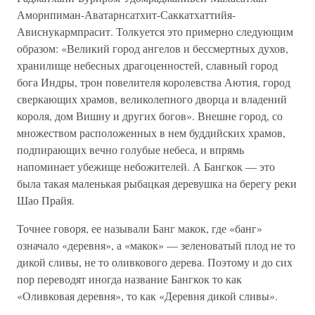
Аморнпиман-Аватарнсатхит-Саккатхаттийя-
Ависнукармпрасит. Толкуется это примерно следующим
образом: «Великий город ангелов и бессмертных духов,
хранилище небесных драгоценностей, славный город
бога Индры, трон повелителя королевства Аютия, город
сверкающих храмов, великолепного дворца и владений
короля, дом Вишну и других богов». Внешне город, со
множеством расположенных в нем буддийских храмов,
подпирающих вечно голубые небеса, и впрямь
напоминает убежище небожителей. А Бангкок — это
была такая маленькая рыбацкая деревушка на берегу реки
Шао Прайя.
Точнее говоря, ее называли Банг макок, где «банг»
означало «деревня», а «макок» — зеленоватый плод не то
дикой сливы, не то оливкового дерева. Поэтому и до сих
пор переводят иногда название Бангкок то как
«Оливковая деревня», то как «Деревня дикой сливы».