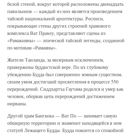
белой стеной, вокруг которой расположены двенадцать
павильонов — каждый из них является произведением
тайской национальной архитектуры. Росписи,
покрывающие стены других строений храмового
комплекса Ват Пракеу, представляют сцены из
«Рамакияны» — эпической тайской легенды, созданной
по мотивам «Рамаяны».
Жители Таиланда, за мизерным исключением,
привержены буддистской вере. По их глубокому
убеждению Будда был совершенно земным существом,
своим умом достигший просветления в процессе 550
перерождений. Сиддхартха Гаутама родился и умер как
человек, оборвав цепь перерождений достижением
нирваны.
Другой храм Бангкока — Ват По — занимает самую
обширную территорию и знаменит находящейся в нем
статуей Лежащего Будды. Будда покоится со спокойной