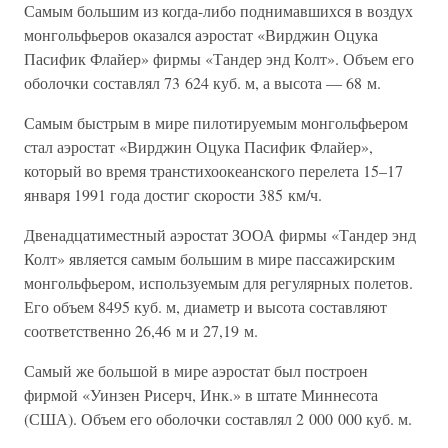
Самым большим из когда-либо поднимавшихся в воздух
монгольфьеров оказался аэростат «Вирджин Оцука
Пасифик Флайер» фирмы «Тандер энд Колт». Объем его
оболочки составлял 73 624 куб. м, а высота — 68 м.
Самым быстрым в мире пилотируемым монгольфьером
стал аэростат «Вирджин Оцука Пасифик Флайер»,
который во время транстихоокеанского перелета 15–17
января 1991 года достиг скорости 385 км/ч.
Двенадцатиместный аэростат ЗООА фирмы «Тандер энд
Колт» является самым большим в мире пассажирским
монгольфьером, используемым для регулярных полетов.
Его объем 8495 куб. м, диаметр и высота составляют
соответственно 26,46 м и 27,19 м.
Самый же большой в мире аэростат был построен
фирмой «Уинзен Рисерч, Инк.» в штате Миннесота
(США). Объем его оболочки составлял 2 000 000 куб. м.