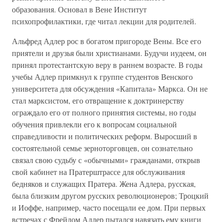
образования. Основал в Вене Институт
психопрофилактики, где читал лекции для родителей.
Альфред Адлер рос в богатом пригороде Вены. Все его
приятели и друзья были христианами. Будучи иудеем, он
принял протестантскую веру в раннем возрасте. В годы
учебы Адлер примкнул к группе студентов Венского
университета для обсуждения «Капитала» Маркса. Он не
стал марксистом, его отвращение к доктринерству
ограждало его от полного принятия системы, но годы
обучения привлекли его к вопросам социальной
справедливости и политических реформ. Выросший в
состоятельной семье зерноторговцев, он сознательно
связал свою судьбу с «обычными» гражданами, открыв
свой кабинет на Пратерштрассе для обслуживания
бедняков и служащих Пратера. Жена Адлера, русская,
была близким другом русских революционеров; Троцкий
и Иоффе, например, часто посещали ее дом. При первых
встречах с Фрейдом Адлер пытался навязать ему книги