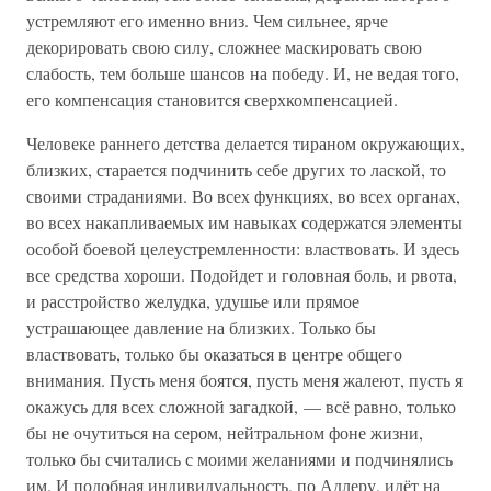
устремляют его именно вниз. Чем сильнее, ярче
декорировать свою силу, сложнее маскировать свою
слабость, тем больше шансов на победу. И, не ведая того,
его компенсация становится сверхкомпенсацией.
Человеке раннего детства делается тираном окружающих,
близких, старается подчинить себе других то лаской, то
своими страданиями. Во всех функциях, во всех органах,
во всех накапливаемых им навыках содержатся элементы
особой боевой целеустремленности: властвовать. И здесь
все средства хороши. Подойдет и головная боль, и рвота,
и расстройство желудка, удушье или прямое
устрашающее давление на близких. Только бы
властвовать, только бы оказаться в центре общего
внимания. Пусть меня боятся, пусть меня жалеют, пусть я
окажусь для всех сложной загадкой, — всё равно, только
бы не очутиться на сером, нейтральном фоне жизни,
только бы считались с моими желаниями и подчинялись
им. И подобная индивидуальность, по Адлеру, идёт на