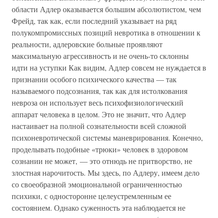
области Адлер оказывается большим абсолютистом, чем
Фрейд, так как, если последний указывает на ряд
полукомпромиссных позиций невротика в отношении к
реальности, адлеровские больные проявляют
максимальную агрессивность и не очень-то склонны
идти на уступки Как видим, Адлер совсем не нуждается в
признании особого психического качества — так
называемого подсознания, так как для истолкования
невроза он использует весь психофизиологический
аппарат человека в целом. Это не значит, что Адлер
настаивает на полной сознательности всей сложной
психоневротической системы маневрирования. Конечно,
проделывать подобные «трюки» человек в здоровом
сознании не может, — это отнюдь не притворство, не
злостная нарочитость. Мы здесь, по Адлеру, имеем дело
со своеобразной эмоциональной ограниченностью
психики, с односторонне целеустремленным ее
состоянием. Однако суженность эта наблюдается не