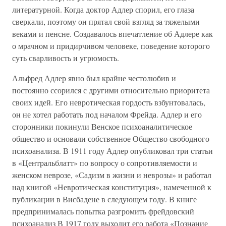
литературной. Когда доктор Адлер спорил, его глаза
сверкали, поэтому он прятал свой взгляд за тяжелыми
веками и пенсне. Создавалось впечатление об Адлере как
о мрачном и придирчивом человеке, поведение которого
суть сварливость и угрюмость.
Альфред Адлер явно был крайне честолюбив и
постоянно ссорился с другими относительно приоритета
своих идей. Его невротическая гордость взбунтовалась,
он не хотел работать под началом Фрейда. Адлер и его
сторонники покинули Венское психоаналитическое
общество и основали собственное Общество свободного
психоанализа. В 1911 году Адлер опубликовал три статьи
в «Центральблатт» по вопросу о сопротивляемости и
женском неврозе, «Садизм в жизни и неврозы» и работал
над книгой «Невротическая конституция», намеченной к
публикации в Висбадене в следующем году. В книге
предпринималась попытка разгромить фрейдовский
психоанализ В 1917 году выходит его работа «Познание