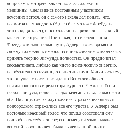
вопросами, которые, как он полагал, далеки от
медицины. Сделавшись постоянным участником
вечерних встреч, он с самого начала дал понять, что,
несмотря на молодость (Адлер был моложе Фрейда на
четырнадцать лет), в психологии неврозов он — равный,
коллега и сотрудник. Признавая, что исследования
Фрейда открыли новые пути, Адлер в то же время по-
своему толковал психоанализ и подсознание, отказываясь
принять теорию Зигмунда полностью. Он предпочитал
рассматривать либидо как чисто психическую энергию,
не обязательно связанную с инстинктами. Кончилось тем,
что он ушел с поста президента Венского общества
психоаналитиков и редактора журнала. У Адлера были
небольшие усы, волосы гладко зачесаны назад с высокого
лба. На лице, слегка одутловатом, с раздваивающимся
подбородком, отражались все его чувства. У Адлера был
настолько красивый голос, что друзья советовали ему
попробовать себя в опере; его немецкий язык выдавал
венский говор, но речь была выдержанной, почти