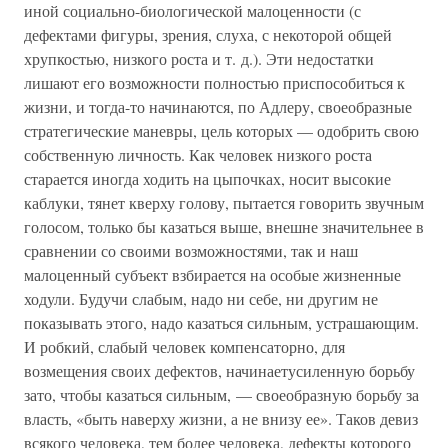
иной социально-биологической малоценности (с
дефектами фигуры, зрения, слуха, с некоторой общей
хрупкостью, низкого роста и т. д.). Эти недостатки
лишают его возможности полностью приспособиться к
жизни, и тогда-то начинаются, по Адлеру, своеобразные
стратегические маневры, цель которых — одобрить свою
собственную личность. Как человек низкого роста
старается иногда ходить на цыпочках, носит высокие
каблуки, тянет кверху голову, пытается говорить звучным
голосом, только бы казаться выше, внешне значительнее в
сравнении со своими возможностями, так и наш
малоценный субъект взбирается на особые жизненные
ходули. Будучи слабым, надо ни себе, ни другим не
показывать этого, надо казаться сильным, устрашающим.
И робкий, слабый человек компенсаторно, для
возмещения своих дефектов, начинаетусиленную борьбу
зато, чтобы казаться сильным, — своеобразную борьбу за
власть, «быть наверху жизни, а не внизу ее». Таков девиз
всякого человека, тем более человека, дефекты которого