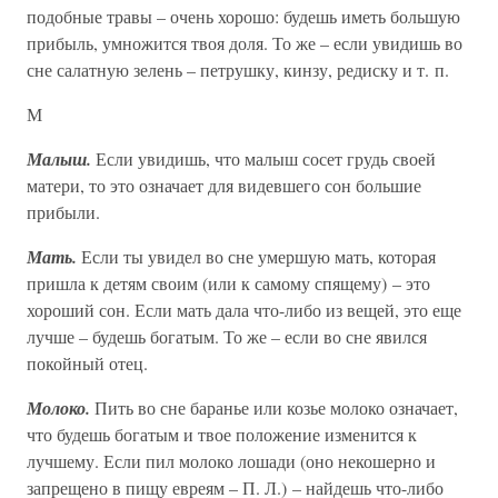
подобные травы – очень хорошо: будешь иметь большую
прибыль, умножится твоя доля. То же – если увидишь во
сне салатную зелень – петрушку, кинзу, редиску и т. п.
М
Малыш.
Если увидишь, что малыш сосет грудь своей
матери, то это означает для видевшего сон большие
прибыли.
Мать.
Если ты увидел во сне умершую мать, которая
пришла к детям своим (или к самому спящему) – это
хороший сон. Если мать дала что-либо из вещей, это еще
лучше – будешь богатым. То же – если во сне явился
покойный отец.
Молоко.
Пить во сне баранье или козье молоко означает,
что будешь богатым и твое положение изменится к
лучшему. Если пил молоко лошади (оно некошерно и
запрещено в пищу евреям – П. Л.) – найдешь что-либо