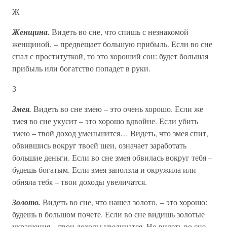
Ж
Женщина.
Видеть во сне, что спишь с незнакомой
женщиной, – предвещает большую прибыль. Если во сне
спал с проституткой, то это хороший сон: будет большая
прибыль или богатство попадет в руки.
З
Змея.
Видеть во сне змею – это очень хорошо. Если же
змея во сне укусит – это хорошо вдвойне. Если убить
змею – твой доход уменьшится… Видеть, что змея спит,
обвившись вокруг твоей шеи, означает заработать
большие деньги. Если во сне змея обвилась вокруг тебя –
будешь богатым. Если змея заползла и окружила или
обняла тебя – твои доходы увеличатся.
Золото.
Видеть во сне, что нашел золото, – это хорошо:
будешь в большом почете. Если во сне видишь золотые
украшения – твои доходы увеличатся. Но видеть во сне