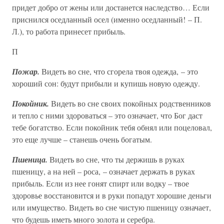
придет добро от жены или достанется наследство… Если
приснился оседланный осел (именно оседланный! – П.
Л.), то работа принесет прибыль.
П
Пожар.
Видеть во сне, что сгорела твоя одежда, – это
хороший сон: будут прибыли и купишь новую одежду.
Покойник.
Видеть во сне своих покойных родственников
и тепло с ними здороваться – это означает, что Бог даст
тебе богатство. Если покойник тебя обнял или поцеловал,
это еще лучше – станешь очень богатым.
Пшеница.
Видеть во сне, что ты держишь в руках
пшеницу, а на ней – роса, – означает держать в руках
прибыль. Если из нее гонят спирт или водку – твое
здоровье восстановится и в руки попадут хорошие деньги
или имущество. Видеть во сне чистую пшеницу означает,
что будешь иметь много золота и серебра.