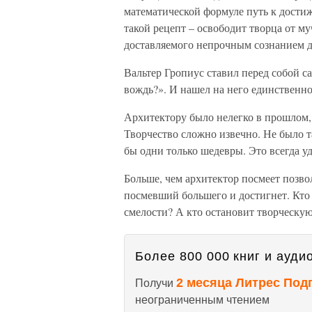
математической формуле путь к достиж
такой рецепт – освободит творца от м
доставляемого непрочным сознанием д
Вальтер Гропиус ставил перед собой с
вождь?». И нашел на него единственно
Архитектору было нелегко в прошлом, 
Творчество сложно извечно. Не было т
бы одни только шедевры. Это всегда у
Больше, чем архитектор посмеет позвол
посмевший большего и достигнет. Кто
смелости? А кто остановит творческую 
Более 800 000 книг и аудио
2 месяца Литрес Под
Получи
неограниченным чтением