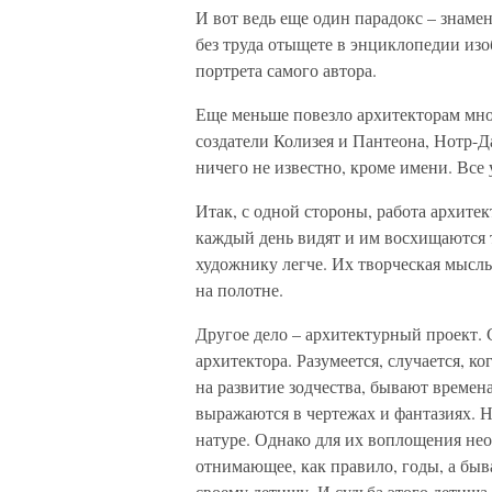
И вот ведь еще один парадокс – знаме
без труда отыщете в энциклопедии из
портрета самого автора.
Еще меньше повезло архитекторам мн
создатели Колизея и Пантеона, Нотр-Д
ничего не известно, кроме имени. Все 
Итак, с одной стороны, работа архитек
каждый день видят и им восхищаются т
художнику легче. Их творческая мысль
на полотне.
Другое дело – архитектурный проект. С
архитектора. Разумеется, случается, к
на развитие зодчества, бывают времен
выражаются в чертежах и фантазиях. 
натуре. Однако для их воплощения нео
отнимающее, как правило, годы, а быв
своему детищу. И судьба этого детища з