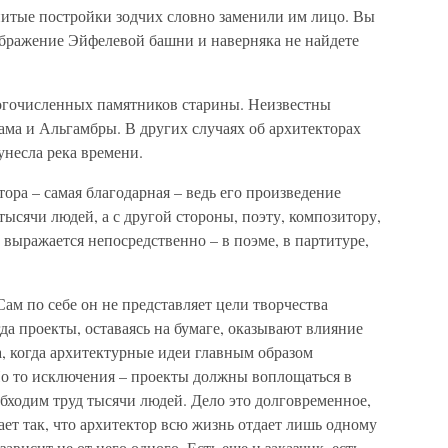
нитые постройки зодчих словно заменили им лицо. Вы
ображение Эйфелевой башни и наверняка не найдете
огочисленных памятников старины. Неизвестны
ама и Альгамбры. В других случаях об архитекторах
унесла река времени.
тора – самая благодарная – ведь его произведение
ысячи людей, а с другой стороны, поэту, композитору,
 выражается непосредственно – в поэме, в партитуре,
ам по себе он не представляет цели творчества
огда проекты, оставаясь на бумаге, оказывают влияние
а, когда архитектурные идеи главным образом
Но то исключения – проекты должны воплощаться в
бходим труд тысячи людей. Дело это долговременное,
ает так, что архитектор всю жизнь отдает лишь одному
ависит не от него одного. Есть еще и заказчик, есть