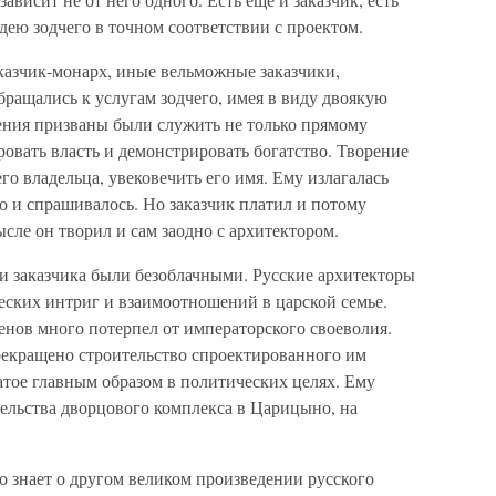
ею зодчего в точном соответствии с проектом.
казчик-монарх, иные вельможные заказчики,
бращались к услугам зодчего, имея в виду двоякую
ения призваны были служить не только прямому
овать власть и демонстрировать богатство. Творение
го владельца, увековечить его имя. Ему излагалась
го и спрашивалось. Но заказчик платил и потому
сле он творил и сам заодно с архитектором.
 и заказчика были безоблачными. Русские архитекторы
еских интриг и взаимоотношений в царской семье.
нов много потерпел от императорского своеволия.
екращено строительство спроектированного им
атое главным образом в политических целях. Ему
тельства дворцового комплекса в Царицыно, на
о знает о другом великом произведении русского