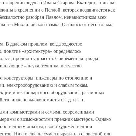
, о творении зодчего Ивана Старова, Екатерина писала:
жины в сравнении с Пеллой, которая воздвигается как
езжалостно разобран Павлом, ненавистником всех
ьства Михайловского замка. Осталось от него только
ра. В далеком прошлом, когда зодчество
, понятие «архитектура» определялось
льза, прочность, красота. Современная триада
тавляющие – наука, техника, искусство.
ют конструкторы, инженеры по отоплению и
ии, электрооборудованию и слабым токам,
укций и нестандартного оборудования, различных
ств, инженеры-экономисты и т д. и т п.
щными компьютерами и самыми современными
змеримы с возможностями прежних мастеров. Однако
собственным опытом, своей художественной
ептов. Никто еще не сумел выразить в словесной или