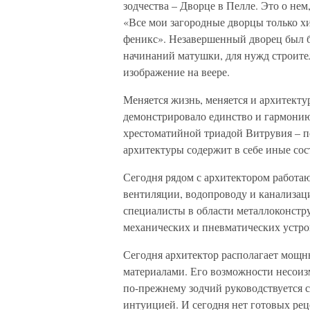
зодчества – Дворце в Пелле. Это о нем
«Все мои загородные дворцы только хи
феникс». Незавершенный дворец был б
начинаний матушки, для нужд строител
изображение на веере.
Меняется жизнь, меняется и архитекту
демонстрировало единство и гармонию
хрестоматийной триадой Витрувия – по
архитектуры содержит в себе иные сос
Сегодня рядом с архитектором работа
вентиляции, водопроводу и канализац
специалисты в области металлоконстр
механических и пневматических устрой
Сегодня архитектор располагает мо
материалами. Его возможности несои
по-прежнему зодчий руководствуется 
интуицией. И сегодня нет готовых рец