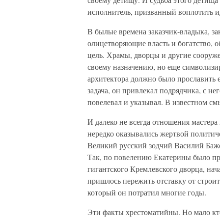
исполнитель, призванный воплотить ид
В былые времена заказчик-владыка, за
олицетворяющие власть и богатство, о
цель. Храмы, дворцы и другие сооруж
своему назначению, но еще символизир
архитектора должно было прославить е
задача, он привлекал подрядчика, с не
повелевал и указывал. В известном смы
И далеко не всегда отношения мастера
нередко оказывались жертвой политич
Великий русский зодчий Василий Баже
Так, по повелению Екатерины было пр
гигантского Кремлевского дворца, нач
пришлось пережить отставку от строи
который он потратил многие годы.
Эти факты хрестоматийны. Но мало кт