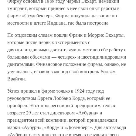
Фирму основал в 1889 году Чарльз Экхарт, немецкий
эмигрант, который привнес в нее свой опыт работы в
фирме «Студебеккер». Фирма получила название по
местности в штате Индиана, где была построена.
По отцовским следам пошли Франк и Моррис Экхарты,
которые после первых экспериментов с
двухцилиндровыми двигателями наметили себе работу с
большими объемами — четырех- и шестицилиндровыми
двигателями. Финансовое положение фирмы, однако, не
улучшалось, и завод взял под свой контроль Уильям
Врайгли.
Успех пришел к фирме только в 1924 году под
руководством Эррета Лоббано Корда, который ее
приобрел. Этот прогрессивный предприниматель в
возрасте 29 лет стал директором «Аубурна» и
президентом всей компании, которой принадлежали
марки «Аубурн», «Корд» и «Дюзенберг». Для автозавода
«Аубурн» наступило золотое время, в результате чего