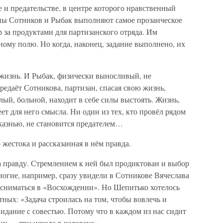
 и предательстве, в центре которого нравственный
аны Сотников и Рыбак выполняют самое прозаическое
р за продуктами для партизанского отряда. Им
ному полю. Но когда, наконец, задание выполнено, их
 жизнь. И Рыбак, физически выносливый, не
едаёт Сотникова, партизан, спасая свою жизнь,
ый, больной, находит в себе силы выстоять. Жизнь,
ет для него смысла. Ни один из тех, кто провёл рядом
казнью, не становится предателем…
жестока и рассказанная в нём правда.
 правду. Стремлением к ней был продиктован и выбор
огие, например, сразу увидели в Сотникове Вячеслава
 сниматься в «Восхождении». Но Шепитько хотелось
ных: «Задача строилась на том, чтобы вовлечь и
видание с совестью. Потому что в каждом из нас сидит
ни — три начала в человеке».