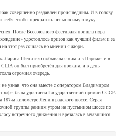
ыбак совершенно раздавлен происшедшим. И в голову
ть себя, чтобы прекратить невыносимую муку.
спех. После Всесоюзного фестиваля пришла пора
хождение» удостоилось призов как лучший фильм и за
 на этот раз сошлась во мнении с жюри.
х. Лариса Шепитько побывала с ним и в Париже, и в
 США он был приобретён для проката, и в день
тояла огромная очередь.
 не узнав, что она вместе с оператором Владимиром
трофе, была удостоена Государственной премии СССР.
на 187-м километре Ленинградского шоссе. Серая
мочной группы ранним утром на пустынном шоссе по
лосу встречного движения и врезалась в мчавшийся