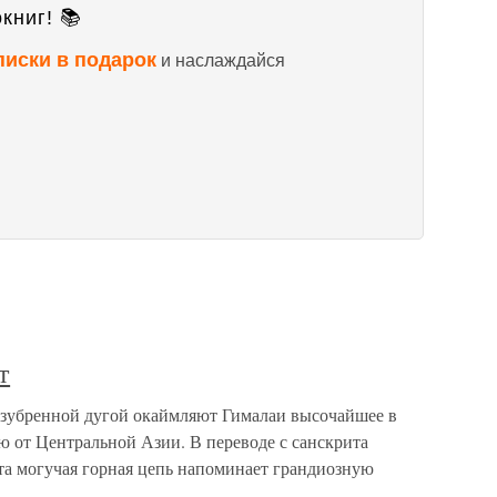
книг! 📚
писки в подарок
и наслаждайся
т
азубренной дугой окаймляют Гималаи высочайшее в
ю от Центральной Азии. В переводе с санскрита
та могучая горная цепь напоминает грандиозную