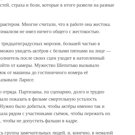
тей, страха и боли, которые в итоге развели на разные
актером. Многие считали, что в работе она жестока.
симализм не имел ничего общего с жестокостью.
 тридцатиградусных морозов, большей частью в
е можно увидеть актёров с белыми пятнами на лице —
олнитель после своих сцен уходит в натопленный
отойти от камеры. Мужество Шепитько вызывало
мок от машины до гостиничного номера её
казывали Ларисе.
 отряда. Партизаны, по сценарию, долго и трудно
ыло показать в фильме смертельную усталость
Нужно было добиться, чтобы актёры именно так и
ала рядом с участниками съёмок, чтобы пережить их
, чтобы не допустить фальши в кадре.
ь группа замечательных людей, и, конечно, в немалой