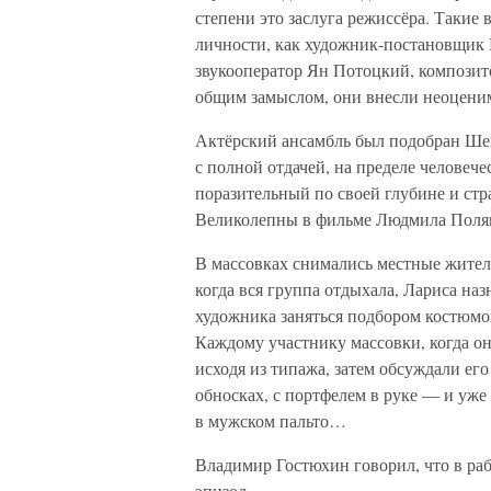
степени это заслуга режиссёра. Такие
личности, как художник-постановщик
звукооператор Ян Потоцкий, компози
общим замыслом, они внесли неоценим
Актёрский ансамбль был подобран Шеп
с полной отдачей, на пределе челове
поразительный по своей глубине и стр
Великолепны в фильме Людмила Поляк
В массовках снимались местные жители
когда вся группа отдыхала, Лариса на
художника заняться подбором костюмов
Каждому участнику массовки, когда о
исходя из типажа, затем обсуждали ег
обносках, с портфелем в руке — и уже
в мужском пальто…
Владимир Гостюхин говорил, что в р
эпизод.