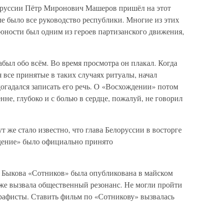
руссии Пётр Миронович Машеров пришёл на этот
ле было все руководство республики. Многие из этих
ности был одним из героев партизанского движения,
был обо всём. Во время просмотра он плакал. Когда
 все принятые в таких случаях ритуалы, начал
догадался записать его речь. О «Восхождении» потом
нне, глубоко и с болью в сердце, пожалуй, не говорил
 же стало известно, что глава Белоруссии в восторге
дение» было официально принято
я Быкова «Сотников» была опубликована в майском
же вызвала общественный резонанс. Не могли пройти
рафисты. Ставить фильм по «Сотникову» вызвалась