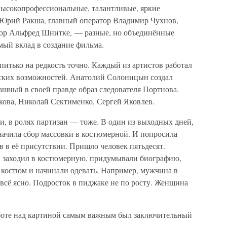
 высокопрофессиональные, талантливые, яркие
 Юрий Ракша, главный оператор Владимир Чухнов,
тор Альфред Шнитке, — разные, но объединённые
ый вклад в создание фильма.
итько на редкость точно. Каждый из артистов работал
ческих возможностей. Анатолий Солоницын создал
ашный в своей правде образ следователя Портнова.
ова, Николай Сектименко, Сергей Яковлев.
, в ролях партизан — тоже. В один из выходных дней,
значила сбор массовки в костюмерной. И попросила
 в её присутствии. Пришло человек пятьдесят.
н заходил в костюмерную, придумывали биографию,
о костюм и начинали одевать. Например, мужчина в
 всё ясно. Подросток в пиджаке не по росту. Женщина
аботе над картиной самым важным был заключительный