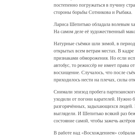
постепенно погружаться в пучину страс
стороны борьбы Сотникова и Рыбака.
Лариса Шепитько обладала волевым хар
На самом деле её художественный мак
Натурные съёмки шли зимой, в период
открытых всем ветрам местах. В кадр
признаками обморожения. Но если исп
автобус, то режиссёр не имеет права 
восхищение. Случалось, что после съё
приходилось нести на плечах, силы от
Снимали эпизод пробега партизанского
уходили от погони карателей. Нужно б
разгорячённых, задыхающихся людей. 
выглядели. И Шепитько всякий раз беж
состояние самой, чтобы зажечь актёров
В работе над «Восхождением» собралас