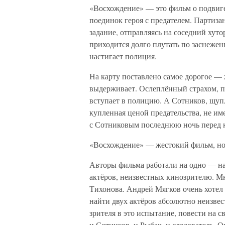
«Восхождение» — это фильм о подвиге
поединок героя с предателем. Партиз
задание, отправляясь на соседний хуто
приходится долго плутать по заснежен
настигает полиция.
На карту поставлено самое дорогое —
выдерживает. Ослеплённый страхом, пр
вступает в полицию. А Сотников, щупл
купленная ценой предательства, не име
с Сотниковым последнюю ночь перед 
«Восхождение» — жестокий фильм, но 
Авторы фильма работали на одно — на
актёров, неизвестных кинозрителю. Мн
Тихонова. Андрей Мягков очень хотел
найти двух актёров абсолютно неизвест
зрителя в это испытание, повести на с
и Сотников, и Рыбак, и следователь. О