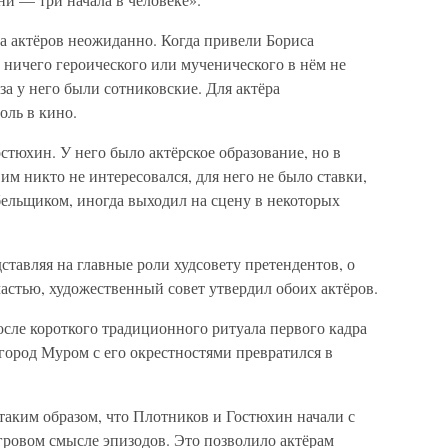
а актёров неожиданно. Когда привели Бориса
 ничего героического или мученического в нём не
аза у него были сотниковские. Для актёра
оль в кино.
тюхин. У него было актёрское образование, но в
м никто не интересовался, для него не было ставки,
ебельщиком, иногда выходил на сцену в некоторых
ставляя на главные роли худсовету претендентов, о
частью, художественный совет утвердил обоих актёров.
После короткого традиционного ритуала первого кадра
 город Муром с его окрестностями превратился в
аким образом, что Плотников и Гостюхин начали с
гровом смысле эпизодов. Это позволило актёрам