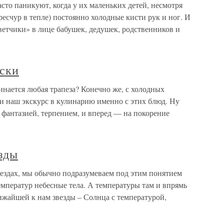
то паникуют, когда у их маленьких детей, несмотря
ересчур в тепле) постоянно холодные кисти рук и ног. И
етчики» в лице бабушек, дедушек, родственников и
уски
инается любая трапеза? Конечно же, с холодных
ли наш экскурс в кулинарию именно с этих блюд. Ну
ь фантазией, терпением, и вперед — на покорение
зды
вездах, мы обычно подразумеваем под этим понятием
мператур небесные тела. А температуры там и впрямь
ижайшей к нам звезды – Солнца с температурой,