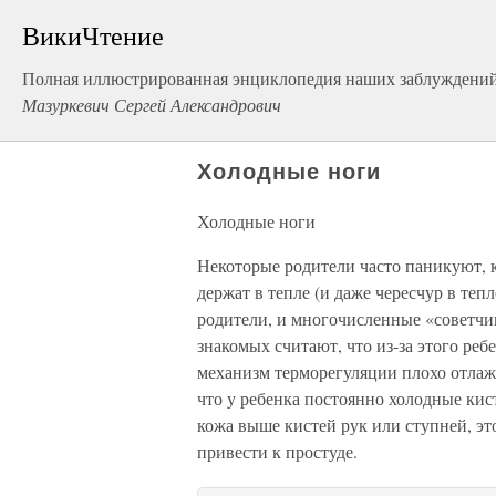
ВикиЧтение
Полная иллюстрированная энциклопедия наших заблуждений
Мазуркевич Сергей Александрович
Холодные ноги
Холодные ноги
Некоторые родители часто паникуют, ко
держат в тепле (и даже чересчур в теп
родители, и многочисленные «советчи
знакомых считают, что из-за этого реб
механизм терморегуляции плохо отлаже
что у ребенка постоянно холодные кист
кожа выше кистей рук или ступней, это
привести к простуде.