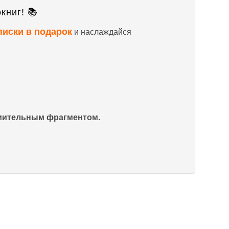
книг! 📚
писки в подарок
и наслаждайся
омительным фрагментом.