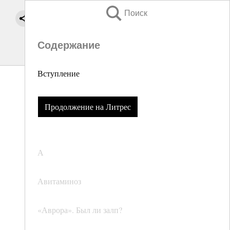
Поиск
Содержание
Вступление
Продолжение на Литрес
А
Авитаминоз
«Аврора». Был ли залп?