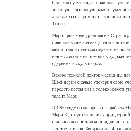
Однажды у Куртиуса появилась ученица
хорошую зрительную память, умение б
а также за ее скромность, миловиднос
Тюссо.
Мари Гроссхольц родилась в Страсбурге
появилась сначала как ученица аптечно
медицины и целиком перейти на более
юное создание на помощь в художеств
одаренным скульптором.
Вскоре пожилой доктор медицины пер
Швейцарии сначала удочерил свою уче
передать потом ей не только известную
талант Мари.
В 1780 году на акварельные работы М
Мари Куртиус становится придворной 
она рисовала не только придворных да
детстве, а также Бенджамина Франклин