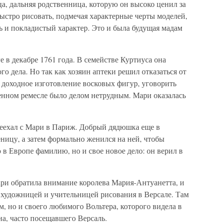
, дальняя родственница, которую он высоко ценил за
ыстро рисовать, подмечая характерные черты моделей,
ть и покладистый характер. Это и была будущая мадам
 в декабре 1761 года. В семействе Куртиуса она
го дела. Но так как хозяин аптеки решил отказаться от
 доходное изготовление восковых фигур, уговорить
енном ремесле было делом нетрудным. Мари оказалась
еехал с Мари в Париж. Добрый дядюшка еще в
ницу, а затем формально женился на ней, чтобы
 в Европе фамилию, но и свое новое дело: он верил в
ари обратила внимание королева Мария-Антуанетта, и
художницей и учительницей рисования в Версале. Там
м, но и своего любимого Вольтера, которого видела в
а, часто посещавшего Версаль.