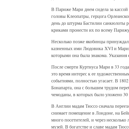
В Париже Мари днем сидела за кассой 
головы Клеопатры, герцога Орлеанског
день до штурма Бастилии санкюлоты р
криками пронести их по всему Парижу,
Несколько позже якобинцы принуждали
казненных ими Людовика XVI и Марии-
которыми она была знакома. Указания 
После смерти Куртиуса Мари в 33 год
это время интерес к ее художественн
событиями, полностью угасает. В 1802 
Бонапарта, она с большим трудом пере
чемоданы, в которых было уложено 30 
В Англии мадам Тюссо сначала переезж
снимает помещение в Лондоне, на Бей
много посетителей, и через несколько
музей. В богатстве и славе мадам Тюссо