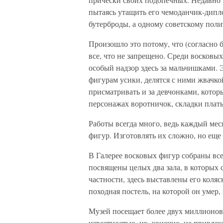
пытаясь утащить его чемоданчик-дипл
бутерброды, а одному советскому пол
Произошло это потому, что (согласно 
все, что не запрещено. Среди восковы
особый надзор здесь за мальчишками.
фигурам усики, делятся с ними жвачко
присматривать и за девчонками, котор
персонажах воротничок, складки плать
Работы всегда много, ведь каждый мес
фигур. Изготовлять их сложно, но еще
В Галерее восковых фигур собраны вс
посвящены целых два зала, в которых
частности, здесь выставлены его коляс
походная постель, на которой он умер,
Музей посещает более двух миллионов
известностью, их, конечно, не привле