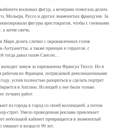
кабинета восковых фигур, а вечерами помогала делать
о, Мольера, Руссо и других знаменитых французов. За
еквизировали фигуры аристократов, чтобы с гневными
 а затем сжечь.
 Мари делать слепки с окровавленных голов
Антуанетты, а также принцев и герцогов, с
ей тогда давал палач Сансон…
а выходит замуж за парижанина Франсуа Тюссо. Но в
ым работам во Франции, потрясаемой революционными
году, успев полностью разориться и сделать портрет
бирается в Англию. Из вещей у нее были только
ее лучших работ.
ает из города в город со своей коллекцией, а потом
кер-стрит. Умело проведенная реклама привлекает
 лет небольшой кабинет превращается в знаменитый
 умирает в возрасте 90 лет.