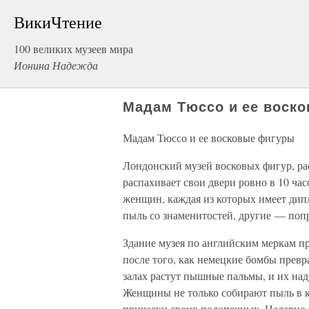
ВикиЧтение
100 великих музеев мира
Ионина Надежда
Мадам Тюссо и ее воск
Мадам Тюссо и ее восковые фигуры
Лондонский музей восковых фигур, ра
распахивает свои двери ровно в 10 час
женщин, каждая из которых имеет дип
пыль со знаменитостей, другие — попр
Здание музея по английским меркам п
после того, как немецкие бомбы прев
залах растут пышные пальмы, и их над
Женщины не только собирают пыль в к
прически своих подопечных. Недавно 