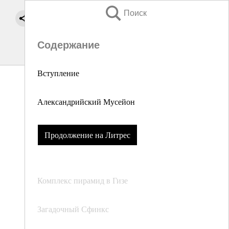
Поиск
Содержание
Вступление
Александрийский Мусейон
Продолжение на Литрес
Комплекс пирамид в Гизе
Загадочный Сфинкс