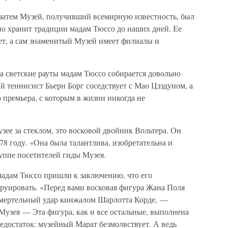
 затем Музей, получивший всемирную известность, был
но хранит традиции мадам Тюссо до наших дней. Ее
ет, а сам знаменитый Музей имеет филиалы и
на светские рауты мадам Тюссо собирается довольно
й теннисист Бьерн Борг соседствует с Мао Цзэдуном, а
премьера, с которым в жизни никогда не
зее за стеклом, это восковой двойник Вольтера. Он
78 году. «Она была талантлива, изобретательна и
ппе посетителей гиды Музея.
мадам Тюссо пришли к заключению, что его
руировать. «Перед вами восковая фигура Жана Поля
 смертельный удар кинжалом Шарлотта Корде, —
Музея — Эта фигура, как и все остальные, выполнена
недостаток: музейный Марат безмолвствует. А ведь