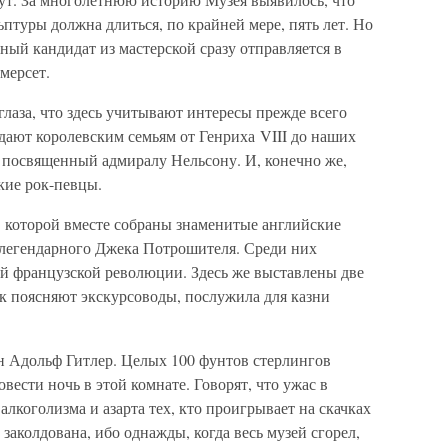
птуры должна длиться, по крайней мере, пять лет. Но
ный кандидат из мастерской сразу отправляется в
мерсет.
глаза, что здесь учитывают интересы прежде всего
дают королевским семьям от Генриха VIII до наших
м посвященный адмиралу Нельсону. И, конечно же,
кие рок-певцы.
в которой вместе собраны знаменитые английские
 легендарного Джека Потрошителя. Среди них
й французской революции. Здесь же выставлены две
к поясняют экскурсоводы, послужила для казни
ен Адольф Гитлер. Целых 100 фунтов стерлингов
овести ночь в этой комнате. Говорят, что ужас в
лкоголизма и азарта тех, кто проигрывает на скачках
заколдована, ибо однажды, когда весь музей сгорел,