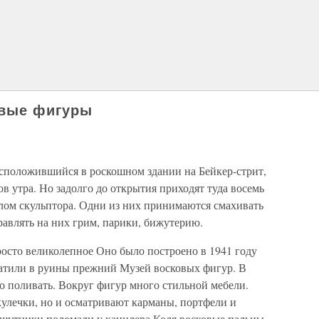
овые фигуры
сположившийся в роскошном здании на Бейкер-стрит,
ов утра. Но задолго до открытия приходят туда восемь
лом скульптора. Одни из них принимаются смахивать
авлять на них грим, парики, бижутерию.
росто великолепное Оно было построено в 1941 году
ратили в руины прежний Музей восковых фигур. В
о поливать. Вокруг фигур много стильной мебели.
улечки, но и осматривают карманы, портфели и
шутники поломали у канцлера Коля восковые пальцы,