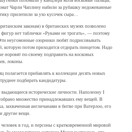
омат Чарли Чаплину набили за рубашку недожеванные
итику прилепили за ухо кусочек сыра…
британским законам) в британских музеях позволено
х фигур нет таблички «Руками не трогать», — поэтому
 Эти неугомонные озорники любят подрисовывать
й, которую потом приходится отдирать пинцетом. Надо
ые норовят по-своему подправить на восковых
ев, локоны.
яц полагается прибавлять к коллекции десять новых
 труднее подбирать кандидатуры.
е выдающиеся исторические личности. Наполеону I
 собрано множество принадлежавших ему вещей. В
ка, захваченная англичанами в битве при Ватерлоо, его
 и другие вещи.
 человек в год, и персоны с кратковременной мировой
кут. За многолетнюю историю Музея выявилось, что