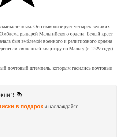
осьмиконечным. Он символизирует четырех великих
. Эмблема рыцарей Мальтийского ордена. Белый крест
ачала был эмблемой военного и религиозного ордена
еренесли свою штаб-квартиру на Мальту (в 1529 году) –
вый почтовый штемпель, которым гасились почтовые
книг! 📚
писки в подарок
и наслаждайся