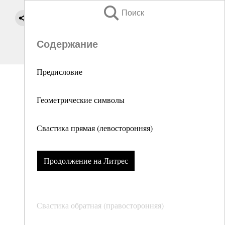
Поиск
Содержание
Предисловие
Геометрические символы
Свастика прямая (левосторонняя)
Продолжение на Литрес
Свастика обратная (правосторонняя)