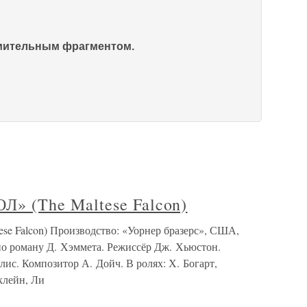
омительным фрагментом.
 (The Maltese Falcon)
Falcon) Производство: «Уорнер бразерс», США,
по роману Д. Хэммета. Режиссёр Дж. Хьюстон.
ис. Композитор А. Дойч. В ролях: Х. Богарт,
клейн, Ли