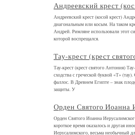
Андреевский крест (кос
Андреевский крест (косой крест) Андр
диагональным или косым. На таком кр
Андрей. Римляне использовали этот си
которой воспрещался.
Тау-крест (крест свято
Тау-крест (крест святого Антония) Тау
сходства с греческой буквой «Т» (тау)
фаллос. В Древнем Египте – знак плод
защиты. У
Орден Святого Иоанна 
Орден Святого Иоанна Иерусалимского
короткое время оказалось и другая ин
Иерусалимского, весьма необычный дл