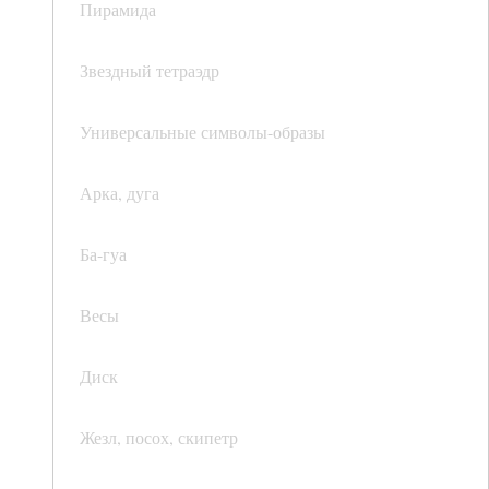
Пирамида
Звездный тетраэдр
Универсальные символы-образы
Арка, дуга
Ба-гуа
Весы
Диск
Жезл, посох, скипетр