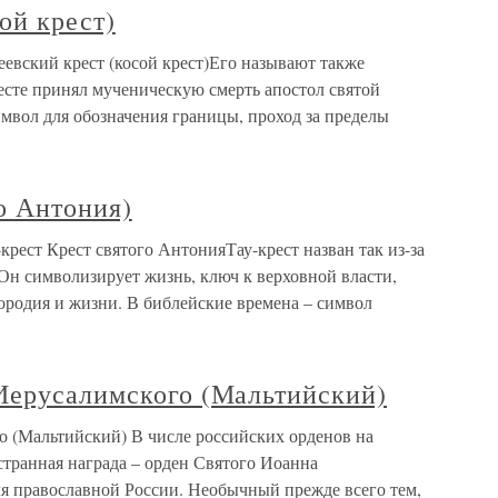
ой крест)
еевский крест (косой крест)Его называют также
есте принял мученическую смерть апостол святой
мвол для обозначения границы, проход за пределы
го Антония)
-крест Крест святого АнтонияТау-крест назван так из-за
. Он символизирует жизнь, ключ к верховной власти,
ородия и жизни. В библейские времена – символ
Иерусалимского (Мальтийский)
 (Мальтийский) В числе российских орденов на
остранная награда – орден Святого Иоанна
я православной России. Необычный прежде всего тем,