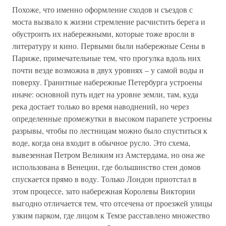
Похоже, что именно оформление сходов и съездов с
моста вызвало к жизни стремление расчистить берега и
обустроить их набережными, которые тоже вросли в
литературу и кино. Первыми были набережные Сены в
Париже, примечательные тем, что прогулка вдоль них
почти везде возможна в двух уровнях – у самой воды и
поверху. Гранитные набережные Петербурга устроены
иначе: основной путь идет на уровне земли, там, куда
река достает только во время наводнений, но через
определенные промежутки в высоком парапете устроены
разрывы, чтобы по лестницам можно было спуститься к
воде, когда она входит в обычное русло. Это схема,
вывезенная Петром Великим из Амстердама, но она же
использована в Венеции, где большинство стен домов
спускается прямо в воду. Только Лондон приотстал в
этом процессе, зато набережная Королевы Виктории
выгодно отличается тем, что отсечена от проезжей улицы
узким парком, где лицом к Темзе расставлено множество