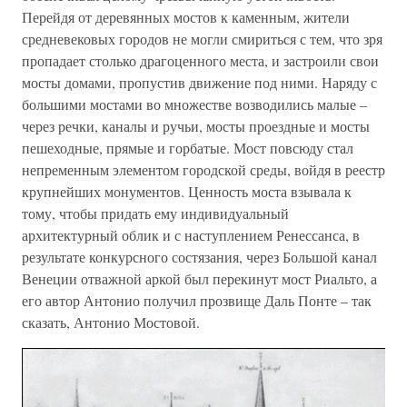
Перейдя от деревянных мостов к каменным, жители
средневековых городов не могли смириться с тем, что зря
пропадает столько драгоценного места, и застроили свои
мосты домами, пропустив движение под ними. Наряду с
большими мостами во множестве возводились малые –
через речки, каналы и ручьи, мосты проездные и мосты
пешеходные, прямые и горбатые. Мост повсюду стал
непременным элементом городской среды, войдя в реестр
крупнейших монументов. Ценность моста взывала к
тому, чтобы придать ему индивидуальный
архитектурный облик и с наступлением Ренессанса, в
результате конкурсного состязания, через Большой канал
Венеции отважной аркой был перекинут мост Риальто, а
его автор Антонио получил прозвище Даль Понте – так
сказать, Антонио Мостовой.