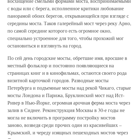
восхищение смелыми формами моста, воспринимаемыми
с воды или с берега, исполненное критики любование
панорамой обоих берегов, открывающейся при взгляде с
середины моста. Таков галерейный мост через реку Арно,
по самой середине которого есть огромное окно,
специально устроенное для того, чтобы прохожий мог
остановиться и взглянуть на город.
По сей день городские мосты, обретшие имя, вросшие в
местный фольклор и постоянно появляющиеся на
страницах книг и в кинофильмах, остаются своего рода
визитной карточкой городов. Разводные мосты
Петербурга и подъемные мосты над рекой Чикаго, старые
мосты Лондона и Парижа, Бруклинский мост над Ист-
Ривер в Нью-Йорке, огромная арочная ферма моста через
залив в Сиднее. Реконструкция Москвы в 30-е годы не
могла не включить в программу постройку мостов
заново, возведя среди прочих один из красивейших –
Крымский, и череду изящных пешеходных мостов через