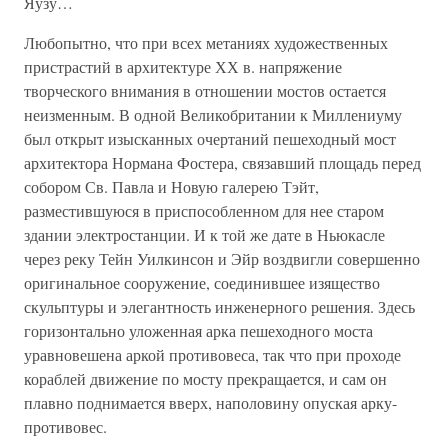
Яузу…
Любопытно, что при всех метаниях художественных
пристрастий в архитектуре ХХ в. напряжение
творческого внимания в отношении мостов остается
неизменным. В одной Великобритании к Миллениуму
был открыт изысканных очертаний пешеходный мост
архитектора Нормана Фостера, связавший площадь перед
собором Св. Павла и Новую галерею Тэйт,
разместившуюся в приспособленном для нее старом
здании электростанции. И к той же дате в Ньюкасле
через реку Тейн Уилкинсон и Эйр воздвигли совершенно
оригинальное сооружение, соединившее изящество
скульптуры и элегантность инженерного решения. Здесь
горизонтально уложенная арка пешеходного моста
уравновешена аркой противовеса, так что при проходе
кораблей движение по мосту прекращается, и сам он
плавно поднимается вверх, наполовину опуская арку-
противовес.