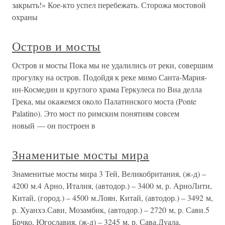
закрыть!» Кое-кто успел перебежать. Сторожа мостовой
охраны
Остров и мосты
Остров и мосты Пока мы не удалились от реки, совершим
прогулку на остров. Подойдя к реке мимо Санта-Мария-
ин-Космедин и круглого храма Геркулеса по Виа делла
Грека, мы окажемся около Палатинского моста (Ponte
Palatino). Это мост по римским понятиям совсем
новый — он построен в
Знаменитые мосты мира
Знаменитые мосты мира 3 Тей, Великобритания, (ж-д) –
4200 м.4 Арно, Италия, (автодор.) – 3400 м, р. АрноЛити,
Китай, (город.) – 4500 м.Лоян, Китай, (автодор.) – 3492 м,
р. Хуанхэ.Сави, Мозамбик, (автодор.) – 2720 м, р. Сави.5
Брчко, Югославия, (ж-д) – 3245 м, р. Сава.Дуала,