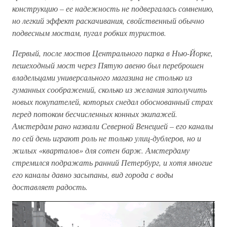
конструкцию – ее надежность не подвергалась сомнению,
но легкий эффект раскачивания, свойственный обычно
подвесным мостам, пугал робких туристов.
Первый, после мостов Центрального парка в Нью-Йорке,
пешеходный мост через Пятую авеню был переброшен
владельцами универсального магазина не столько из
гуманных соображений, сколько из желания заполучить
новых покупателей, которых снедал обоснованный страх
перед потоком бесчисленных конных экипажей.
Амстердам рано назвали Северной Венецией – его каналы
по сей день играют роль не только улиц-дублеров, но и
жилых «кварталов» для сотен барж. Амстердаму
стремился подражать ранний Петербург, и хотя многие
его каналы давно засыпаны, вид города с воды
доставляет радость.