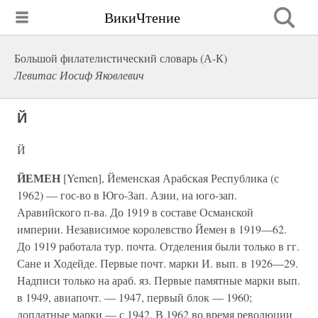
ВикиЧтение
Большой филателистический словарь (А-К)
Левитас Иосиф Яковлевич
Й
Й
ЙЕМЕН
[Yemen], Йеменская Арабская Республика (с
1962) — гос-во в Юго-Зап. Азии, на юго-зап.
Аравийского п-ва. До 1919 в составе Османской
империи. Независимое королевство Йемен в 1919—62.
До 1919 работала тур. почта. Отделения были только в гг.
Сане и Ходейде. Первые почт. марки И. вып. в 1926—29.
Надписи только на араб. яз. Первые памятные марки вып.
в 1949, авиапочт. — 1947, первый блок — 1960;
доплатные марки — с 1942. В 1962 во время революции