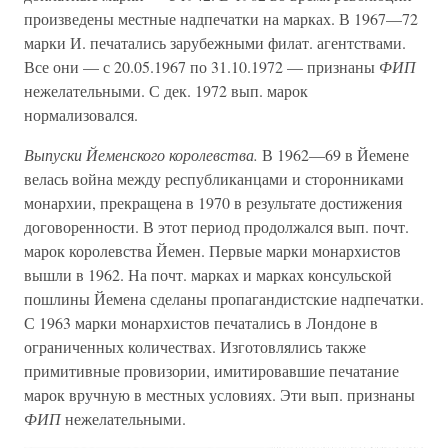
произведены местные надпечатки на марках. В 1967—72
марки И. печатались зарубежными филат. агентствами.
Все они — с 20.05.1967 по 31.10.1972 — признаны
ФИП
нежелательными. С дек. 1972 вып. марок
нормализовался.
Выпуски Йеменского королевства.
В 1962—69 в Йемене
велась война между республиканцами и сторонниками
монархии, прекращена в 1970 в результате достижения
договоренности. В этот период продолжался вып. почт.
марок королевства Йемен. Первые марки монархистов
вышли в 1962. На почт. марках и марках консульской
пошлины Йемена сделаны пропагандистские надпечатки.
С 1963 марки монархистов печатались в Лондоне в
ограниченных количествах. Изготовлялись также
примитивные провизории, имитировавшие печатание
марок вручную в местных условиях. Эти вып. признаны
ФИП
нежелательными.