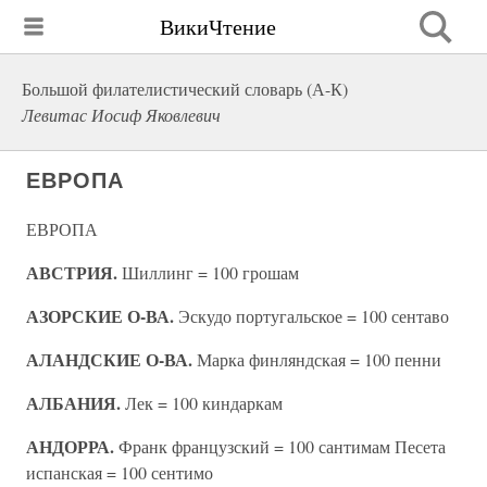
ВикиЧтение
Большой филателистический словарь (А-К)
Левитас Иосиф Яковлевич
ЕВРОПА
ЕВРОПА
АВСТРИЯ.
Шиллинг = 100 грошам
АЗОРСКИЕ О-ВА.
Эскудо португальское = 100 сентаво
АЛАНДСКИЕ О-ВА.
Марка финляндская = 100 пенни
АЛБАНИЯ.
Лек = 100 киндаркам
АНДОРРА.
Франк французский = 100 сантимам Песета
испанская = 100 сентимо