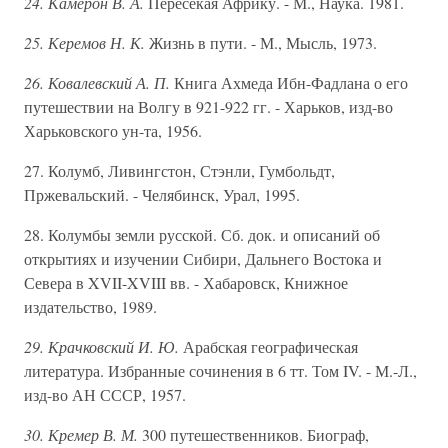
24. Камерон В. А.
Пересекая Африку. - М., Наука. 1981.
25. Керемов Н. К.
Жизнь в пути. - М., Мысль, 1973.
26. Ковалевский А. П.
Книга Ахмеда Ибн-Фадлана о его
путешествии на Волгу в 921-922 гг. - Харьков, изд-во
Харьковского ун-та, 1956.
27. Колумб, Ливингстон, Стэнли, Гумбольдт,
Пржевальский. - Челябинск, Урал, 1995.
28. Колумбы земли русской. Сб. док. и описаний об
открытиях и изучении Сибири, Дальнего Востока и
Севера в XVII-XVIII вв. - Хабаровск, Книжное
издательство, 1989.
29. Крачковский И. Ю.
Арабская географическая
литература. Избранные сочинения в 6 тт. Том IV. - М.-Л.,
изд-во АН СССР, 1957.
30. Кремер В. М.
300 путешественников. Биограф,