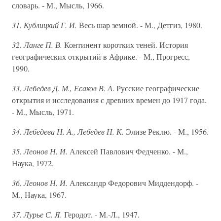
словарь. - М., Мысль, 1966.
31. Кублицкий Г. И.
Весь шар земной. - М., Детгиз, 1980.
32. Ланге П. В.
Континент коротких теней. История
географических открытий в Африке. - М., Прогресс,
1990.
33. Лебедев Д. М., Есаков В. А
. Русские географические
открытия и исследования с древних времен до 1917 года.
- М., Мысль, 1971.
34. Лебедева Н. А., Лебедев Н. К.
Элизе Реклю. - М., 1956.
35. Леонов Н. И.
Алексей Павлович Федченко. - М.,
Наука, 1972.
36. Леонов Н. И.
Александр Федорович Миддендорф. -
М., Наука, 1967.
37. Лурье С. Я.
Геродот. - М.-Л., 1947.