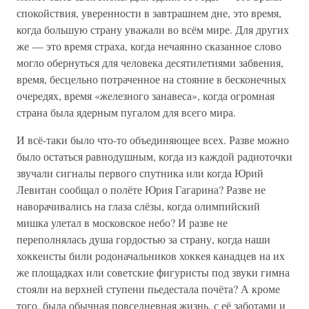
спокойствия, уверенности в завтрашнем дне, это время,
когда большую страну уважали во всём мире. Для других
же — это время страха, когда нечаянно сказанное слово
могло обернуться для человека десятилетиями забвения,
время, бесцельно потраченное на стояние в бесконечных
очередях, время «железного занавеса», когда огромная
страна была ядерным пугалом для всего мира.
И всё-таки было что-то объединяющее всех. Разве можно
было остаться равнодушным, когда из каждой радиоточки
звучали сигналы первого спутника или когда Юрий
Левитан сообщал о полёте Юрия Гагарина? Разве не
наворачивались на глаза слёзы, когда олимпийский
мишка улетал в московское небо? И разве не
переполнялась душа гордостью за страну, когда наши
хоккеисты били родоначальников хоккея канадцев на их
же площадках или советские фигуристы под звуки гимна
стояли на верхней ступени пьедестала почёта? А кроме
того, была обычная повседневная жизнь, с её заботами и