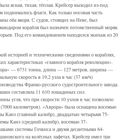
ла ясная, тихая, тёплая. Крейсер выходил из-под
м поднимались флаги. Как только носовая часть
аны оба якоря. С судов, стоящих на Неве, был
омандиром корабля был назначен потомственный моряк
орьев. Под его командованием находился экипаж из 20
ской историей и техническими сведениями о кораблях,
ких характеристиках «главного корабля революции».
ора» — 6731 тонна, длина — 127 метров, ширина —
альную скорость в 19,2 узла в час (37 км/ч)
изводства Франко-русского судостроительного завода.
шин составляла 11 610 лошадиных сил.
ны угля, что при скорости 10 узлов в час позволяло
 (7000 километров). «Аврора» была оснащена восемью
 Канэ (главный калибр), двадцатью четырьмя 75-
мы Канэ (средний калибр), восемью 37-
ками системы Гочкиса и двумя десантными 64-
ановского на колёсных лафетах. Крейсер имел три