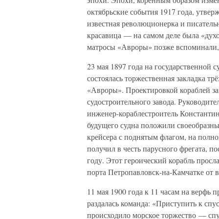
октябрьские события 1917 года, утвер
известная революционерка и писательн
красавица — на самом деле была «духо
матросы «Авроры» позже вспоминали,
23 мая 1897 года на государственной 
состоялась торжественная закладка т
«Авроры». Проектировкой кораблей з
судостроительного завода. Руководи
инженер-кораблестроитель Константи
будущего судна положили своеобразны
крейсера с поднятым флагом, на полно
получил в честь парусного фрегата, п
году. Этот героический корабль просл
порта Петропавловск-на-Камчатке от 
11 мая 1900 года к 11 часам на верфь 
раздалась команда: «Приступить к спус
происходило морское торжество — спус