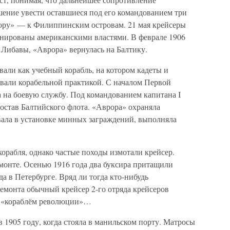
шение увести оставшиеся под его командованием три
ору» — к Филиппинским островам. 21 мая крейсеры
нированы американскими властями. В феврале 1906
з Либавы, «Аврора» вернулась на Балтику.
вали как учебный корабль, на котором кадеты и
вали корабельной практикой. С началом Первой
 на боевую службу. Под командованием капитана I
состав Балтийского флота. «Аврора» охраняла
вала в установке минных заграждений, выполняла
корабля, однако частые походы измотали крейсер.
монте. Осенью 1916 года два буксира притащили
да в Петербурге. Вряд ли тогда кто-нибудь
ремонта обычный крейсер 2-го отряда крейсеров
м «кораблём революции»…
 1905 году, когда стояла в манильском порту. Матросы