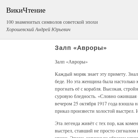
ВикиЧтение
100 знаменитых символов советской эпохи
Хорошевский Андрей Юрьевич
Залп «Авроры»
Залп «Авроры»
Каждый моряк знает эту примету. Зна
беде. Но эта женщина была настолько к
прогнать её с корабля. Высокая, строй
суровую бледность. «Словно ожившая
вечером 25 октября 1917 года взошла н
приказ произвести холостой выстрел.
Эта легенда живёт с тех пор, как ком
выстрел, ставший не просто сигналом 
эпохи. Эпохи, коренным образом изме