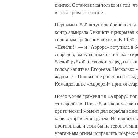
книгах. Остановимся только на том, ч
в этой кровавой бойне.
Первыми в бой вступили броненосцы. 
контр-адмирала Энквиста прикрывал к
головным крейсером «Олег». В 14:30 
«Начали!» — и «Аврора» вступила в б
снарядов, выпущенных с японского кре
боевой рубкой. Осколки снаряда и тра
голову капитана Егорьева. Несколько 
журнале: «Положение раненого безнадё
Командование «Авророй» принял старш
Всего в ходе сражения в «Аврору» поп
от недолётов. После боя в корпусе ко
критический момент для корабля возни
кабель управления рулём. Неподвижны
противника, и если бы не героизм ми
ураганным огнём исправлять поврежде