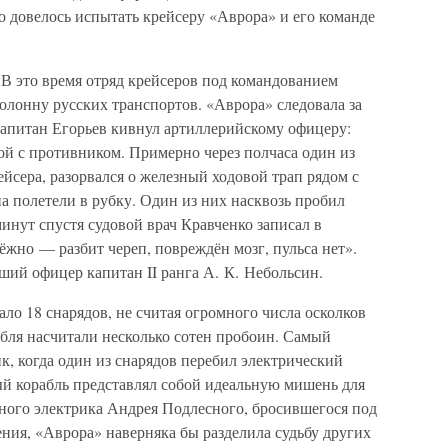
то довелось испытать крейсеру «Аврора» и его команде
В это время отряд крейсеров под командованием
олонну русских транспортов. «Аврора» следовала за
капитан Егорьев кивнул артиллерийскому офицеру:
ой с противником. Примерно через полчаса один из
йсера, разорвался о железный ходовой трап рядом с
па полетели в рубку. Один из них насквозь пробил
минут спустя судовой врач Кравченко записал в
жно — разбит череп, повреждён мозг, пульса нет».
ий офицер капитан II ранга А. К. Небольсин.
ало 18 снарядов, не считая огромного числа осколков
рабля насчитали несколько сотен пробоин. Самый
к, когда один из снарядов перебил электрический
й корабль представлял собой идеальную мишень для
нного электрика Андрея Подлесного, бросившегося под
ния, «Аврора» наверняка бы разделила судьбу других