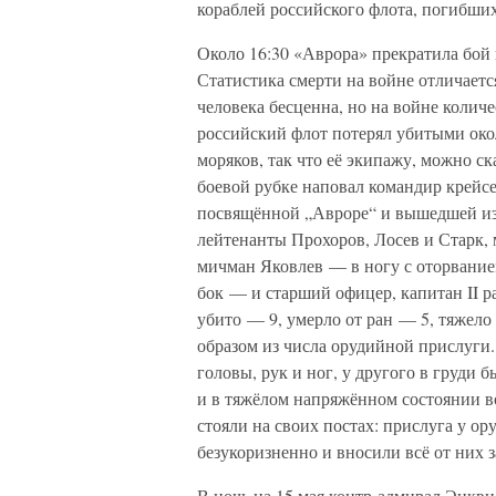
кораблей российского флота, погибших
Около 16:30 «Аврора» прекратила бой
Статистика смерти на войне отличаетс
человека бесценна, но на войне колич
российский флот потерял убитыми око
моряков, так что её экипажу, можно ск
боевой рубке наповал командир крейсе
посвящённой „Авроре“ и вышедшей из 
лейтенанты Прохоров, Лосев и Старк,
мичман Яковлев — в ногу с оторвание
бок — и старший офицер, капитан II р
убито — 9, умерло от ран — 5, тяжел
образом из числа орудийной прислуги
головы, рук и ног, у другого в груди б
и в тяжёлом напряжённом состоянии в
стояли на своих постах: прислуга у ор
безукоризненно и вносили всё от них з
В ночь на 15 мая контр-адмирал Энкви