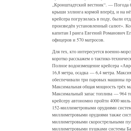
„Кронштадтский вестник“. — Погода бы
крыши эллинга кормой вперёд, и на нё
крейсера погрузилась в поду, были отд
произведён установленный салют». К
капитан I ранга Евгений Романович Ег
офицеров и 570 матросов.
Для тех, кто интересуется военно-мор
коротко расскажем о тактико-техничес
Полное водоизмещение крейсера «Авр
16,8 метра, осадка — 6,4 метра. Максим
обеспечивали три паровых машины про
Максимальная общая мощность трёх ма
Максимальный запас топлива — 964 тон
крейсеру автономно пройти 4000 миль
152-миллиметровыми орудиями системы
миллиметровыми орудиями также систе
миллиметровыми скорострельными пуш
миллиметровыми пушками системы Бар