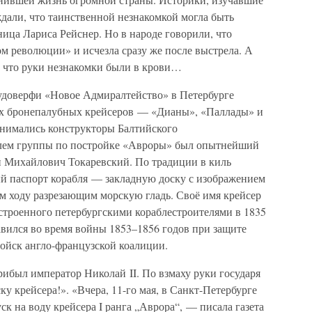
ждали, что таинственной незнакомкой могла быть
ица Лариса Рейснер. Но в народе говорили, что
м революции» и исчезла сразу же после выстрела. А
 что руки незнакомки были в крови…
судоверфи «Новое Адмиралтейство» в Петербурге
рёх бронепалубных крейсеров — «Дианы», «Паллады» и
анимались конструкторы Балтийского
телем группы по постройке «Авроры» был опытнейший
н Михайлович Токаревский. По традиции в киль
й паспорт корабля — закладную доску с изображением
м ходу разрезающим морскую гладь. Своё имя крейсер
остроенного петербургскими кораблестроителями в 1835
авился во время войны 1853–1856 годов при защите
войск англо-французской коалиции.
прибыл император Николай II. По взмаху руки государя
ку крейсера!». «Вчера, 11-го мая, в Санкт-Петербурге
к на воду крейсера I ранга „Аврора“, — писала газета