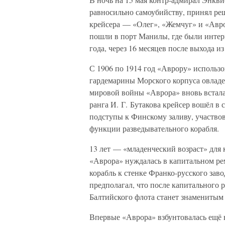
равносильно самоубийству, принял ре
крейсера — «Олег», «Жемчуг» и «Авр
пошли в порт Манилы, где были интер
года, через 16 месяцев после выхода и
С 1906 по 1914 год «Аврору» использо
гардемарины Морского корпуса овладе
мировой войны «Аврора» вновь встала
ранга И. Г. Бутакова крейсер вошёл в 
подступы к Финскому заливу, участво
функции разведывательного корабля.
13 лет — «младенческий возраст» для 
«Аврора» нуждалась в капитальном ре
корабль к стенке Франко-русского заво
предполагал, что после капитального 
Балтийского флота станет знамениты
Впервые «Аврора» взбунтовалась ещё в