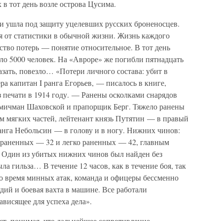
 в тот день возле острова Цусима.
 и ушла под защиту уцелевших русских броненосцев.
я от статистики в обычной жизни. Жизнь каждого
ество потерь — понятие относительное. В тот день
ло 5000 человек. На «Авроре» же погибли пятнадцать
азать, повезло… «Потери личного состава: убит в
ра капитан I ранга Егорьев, — писалось в книге,
печати в 1914 году. — Ранены осколками снарядов
 мичман Шаховской и прапорщик Берг. Тяжело ранены
м мягких частей, лейтенант князь Путятин — в правый
анга Небольсин — в голову и в ногу. Нижних чинов:
о раненных — 32 и легко раненных — 42, главным
. Один из убитых нижних чинов был найден без
ыла гильза… В течение 12 часов, как в течение боя, так
о время минных атак, команда и офицеры бессменно
удий и боевая вахта в машине. Все работали
ависящее для успеха дела».
ст, понимая, что дальнейшее сопротивление