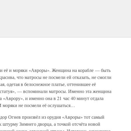
ли её и моряки «Авроры». Женщина на корабле — быть
расива, что матросы не посмели ей отказать, не смогли
ная, одетая в белоснежное платье, оттенившее её
 статуя», — вспоминали матросы. Именно эта женщина
а «Аврору», и именно она в 21 час 40 минут отдала
 И моряки не посмели её ослушаться…
ендор Огнев произвёл из орудия «Авроры» тот самый
к штурму Зимнего дворца, а точкой отсчёта новой
нившей жизнь огромной страны. Историки, изучавшие