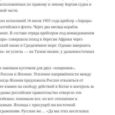
расположенных по правому и левому бортам судна и
вой части.
ких испытаний 16 июля 1903 года крейсер «Аврора»
алтийского флота. Через два месяца корабль
вание. В составе отряда крейсеров под командованием
ора» совершила поход к берегам Африки через
еский океан и Средиземное море. Однако завершить
» не успела — на Тихом океане, у дальневосточных
и лакомым кусочком для двух «хищников»,
 России и Японии. Усиление напряжённости между
 когда Япония предложила России отказаться от
ее взамен на свободу действий в Китае и контроль за
нако российское правительство отвергло эти
избежно, понимали все, но вот отношение к
разным. Японцы с присущей им восточной
сражениям. Русские же… «Да мы этих косоглазых