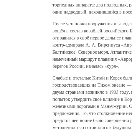
торпедных аппарата: два подводных, 
один надводный, находившийся в носо
После установки вооружения и заводс
вошёл в состав кораблей российского Б
отправился в своё первое дальнее пла
контр-адмирала А. А. Вирениуса «Авр
Балтийское, Северное моря, Атлантич
намеченный маршрут плавания «Аврора
берегов России, началась «буря».
Слабые и отсталые Китай и Корея был
господствовавших на Тихом океане —
двумя странами возникло в 1903 году,
попыток утвердить своё влияние в Кор
железными дорогами в Маньчжурии. Од
предложения. То, что столкновение не
предстоящей войне было совершенно 
методичностью готовились к будущим 