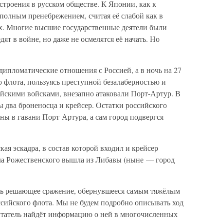
троения в русском обществе. К Японии, как к
полным пренебрежением, считая её слабой как в
ах. Многие высшие государственные деятели были
дят в войне, но даже не осмелятся её начать. Но
 дипломатические отношения с Россией, а в ночь на 27
о флота, пользуясь преступной безалаберностью и
йскими войсками, внезапно атаковали Порт-Артур. В
ы два броненосца и крейсер. Остатки российского
ы в гавани Порт-Артура, а сам город подвергся
кая эскадра, в состав которой входил и крейсер
ла Рожественского вышла из Либавы (ныне — город
ось решающее сражение, обернувшееся самым тяжёлым
сийского флота. Мы не будем подробно описывать ход
татель найдёт информацию о ней в многочисленных