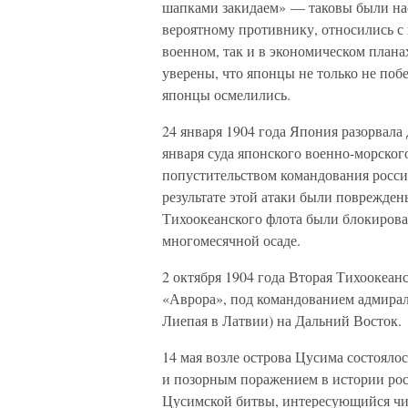
шапками закидаем» — таковы были нас
вероятному противнику, относились с 
военном, так и в экономическом план
уверены, что японцы не только не побе
японцы осмелились.
24 января 1904 года Япония разорвала
января суда японского военно-морског
попустительством командования росси
результате этой атаки были поврежден
Тихоокеанского флота были блокирован
многомесячной осаде.
2 октября 1904 года Вторая Тихоокеанс
«Аврора», под командованием адмира
Лиепая в Латвии) на Дальний Восток.
14 мая возле острова Цусима состоял
и позорным поражением в истории рос
Цусимской битвы, интересующийся чи