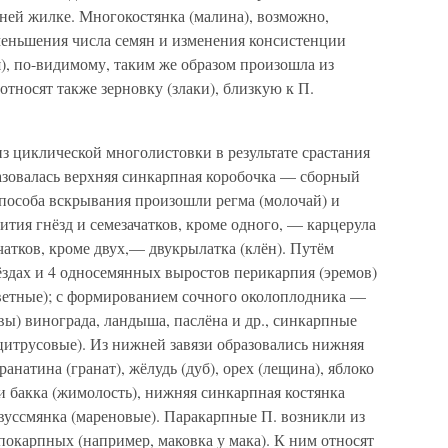
ней жилке. Многокостянка (малина), возможно,
еньшения числа семян и изменения консистенции
), по-видимому, таким же образом произошла из
относят также зерновку (злаки), близкую к П.
з циклической многолистовки в результате срастания
азовалась верхняя синкарпная коробочка — сборный
 способа вскрывания произошли регма (молочай) и
вития гнёзд и семезачатков, кроме одного, — карцерула
чатков, кроме двух,— двукрылатка (клён). Путём
ёздах и 4 односемянных выростов перикарпия (эремов)
ветные); с формированием сочного околоплодника —
ы) винограда, ландыша, паслёна и др., синкарпные
(цитрусовые). Из нижней завязи образовались нижняя
анатина (гранат), жёлудь (дуб), орех (лещина), яблоко
ли бакка (жимолость), нижняя синкарпная костянка
двуссмянка (мареновые). Паракарпные П. возникли из
окарпных (например, маковка у мака). К ним относят