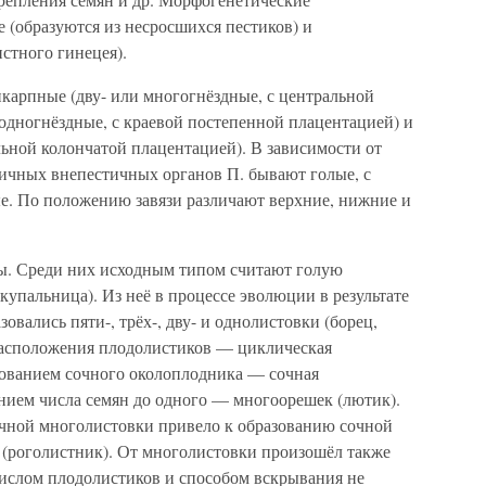
 (образуются из несросшихся пестиков) и
стного гинецея).
арпные (дву- или многогнёздные, с центральной
одногнёздные, с краевой постепенной плацентацией) и
ьной колончатой плацентацией). В зависимости от
личных внепестичных органов П. бывают голые, с
е. По положению завязи различают верхние, нижние и
. Среди них исходным типом считают голую
упальница). Из неё в процессе эволюции в результате
вались пяти-, трёх-, дву- и однолистовки (борец,
расположения плодолистиков — циклическая
азованием сочного околоплодника — сочная
нием числа семян до одного — многоорешек (лютик).
чной многолистовки привело к образованию сочной
 (роголистник). От многолистовки произошёл также
ислом плодолистиков и способом вскрывания не