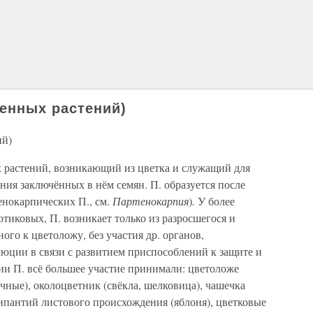
енных растений)
ий)
х растений, возникающий из цветка и служащий для
ия заключённых в нём семян. П. образуется после
енокарпических П., см.
Партенокарпия
)
.
У более
иковых, П. возникает только из разросшегося и
го к цветоложу, без участия др. органов,
юции в связи с развитием приспособлений к защите и
и П. всё большее участие принимали: цветоложе
ичные), околоцветник (свёкла, шелковица), чашечка
 гипантий листового происхождения (яблоня), цветковые