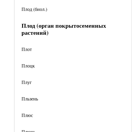
Плод (биол.)
Плод (орган покрытосеменных
растений)
Плот
Плоцк
Плуг
Пльзень
Плюс
Плюш