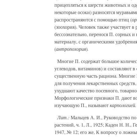
прицепляться к шерсти животных и од
некоторые осоки) разносятся муравьям
распространяются с помощью птиц (
ор
(зоохория). Человек также участвует в 
бессознательно, перенося П. сорных и
материалу, с органическими удобрени
(
антропохория
)
.
Многие П. содержат большое количес
углеводов, витаминов) и составляют 
существенную часть рациона. Многие П.
для получения лекарственных средств,
ухудшают качество посевного, товарно
Морфологические признаки П. дают во
изучающую П., называют
карпологией.
Лит.:
Мальцев А. И., Руководство п
растений, ч. 1, Л., 1925; Каден Н. Н.
1947, № 12; его же, К вопросу о ложн