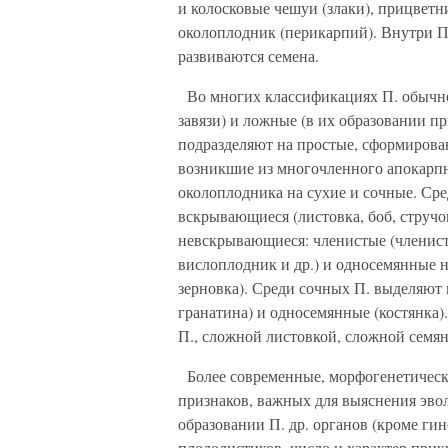
и колосковые чешуи (злаки), прицветн
околоплодник (перикарпий). Внутри П.
развиваются семена.
Во многих классификациях П. обычно
завязи) и ложные (в их образовании п
подразделяют на простые, сформирован
возникшие из многочленного апокарпн
околоплодника на сухие и сочные. Ср
вскрывающиеся (листовка, боб, стручок
невскрывающиеся: членистые (членист
вислоплодник и др.) и односемянные н
зерновка). Среди сочных П. выделяют 
гранатина) и односемянные (костянка)
П., сложной листовкой, сложной семян
Более современные, морфогенетическ
признаков, важных для выяснения эвол
образовании П. др. органов (кроме гин
плодолистиков, число и характер при