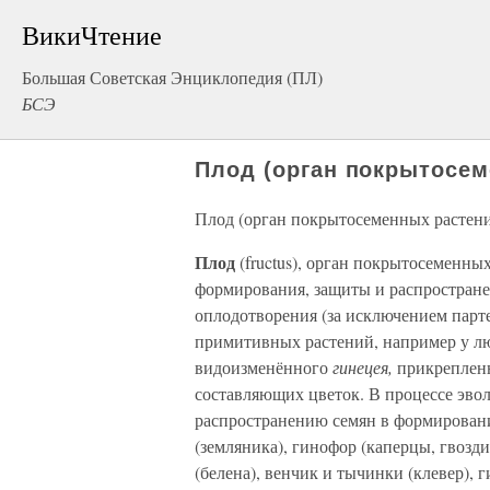
ВикиЧтение
Большая Советская Энциклопедия (ПЛ)
БСЭ
Плод (орган покрытосем
Плод (орган покрытосеменных растен
Плод
(fructus), орган покрытосеменны
формирования, защиты и распространен
оплодотворения (за исключением парт
примитивных растений, например у лют
видоизменённого
гинецея,
прикрепленно
составляющих цветок. В процессе эвол
распространению семян в формировани
(земляника), гинофор (каперцы, гвозд
(белена), венчик и тычинки (клевер),