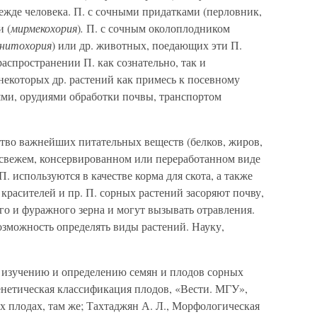
ежде человека. П. с сочными придатками (перловник,
и (
мирмекохория
)
.
П. с сочным околоплодником
нитохория
)
или др. животных, поедающих эти П.
распространении П. как сознательно, так и
 некоторых др. растений как примесь к посевному
ями, орудиями обработки почвы, транспортом
тво важнейших питательных веществ (белков, жиров,
в свежем, консервированном или переработанном виде
 используются в качестве корма для скота, а также
 красителей и пр. П. сорных растений засоряют почву,
го и фуражного зерна и могут вызывать отравления.
зможность определять виды растений. Науку,
о изучению и определению семян и плодов сорных
, Генетическая классификация плодов, «Вести. МГУ»,
ых плодах, там же; Тахтаджян А. Л., Морфологическая