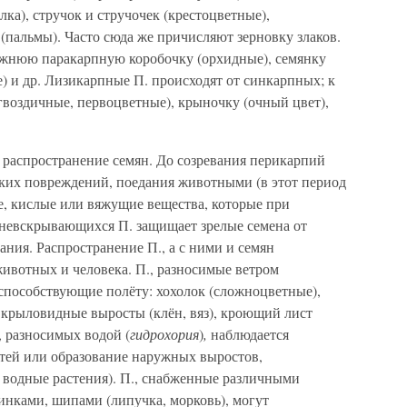
а), стручок и стручочек (крестоцветные),
 (пальмы). Часто сюда же причисляют зерновку злаков.
жнюю паракарпную коробочку (орхидные), семянку
) и др. Лизикарпные П. происходят от синкарпных; к
гвоздичные, первоцветные), крыночку (очный цвет),
 распространение семян. До созревания перикарпий
ких повреждений, поедания животными (в этот период
е, кислые или вяжущие вещества, которые при
 невскрывающихся П. защищает зрелые семена от
ния. Распространение П., а с ними и семян
ивотных и человека. П., разносимые ветром
пособствующие полёту: хохолок (сложноцветные),
 крыловидные выросты (клён, вяз), кроющий лист
, разносимых водой (
гидрохория
)
,
наблюдается
стей или образование наружных выростов,
 водные растения). П., снабженные различными
нками, шипами (липучка, морковь), могут