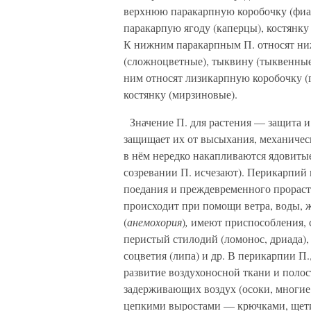
верхнюю паракарпную коробочку (фиалк
паракарпую ягоду (каперцы), костянку
К нижним паракарпным П. относят ни
(сложноцветные), тыквину (тыквенные
ним относят лизикарпную коробочку (
костянку (мирзиновые).
Значение П. для растения — защита и
защищает их от высыхания, механичес
в нём нередко накапливаются ядовиты
созревании П. исчезают). Перикарпий
поедания и преждевременного прораста
происходит при помощи ветра, воды, ж
(
анемохория
)
,
имеют приспособления, с
перистый стилодий (ломонос, дриада),
соцветия (липа) и др. В перикарпии П.
развитие воздухоносной ткани и поло
задерживающих воздух (осоки, многие
цепкими выростами — крючками, щети