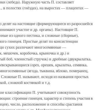
ики (лебеда). Наружную часть П. составляет
, в полостях (гнёздах), на выростах — плацентах —
 делят на настоящие (формирующиеся из разросшейся
ринимают участие и др. органы). Настоящие П.
ные из одного пестика, и сложные (сборные),
ого гинецея. Простые делят по консистенции
еди сухих различают многосемянные —
, мешочек, коробочка, крыночка и др.) и
ый боб, членистый стручок) и дробные (двукрылатка,
евскрывающиеся (орех, орешек, крылатка, семянка,
многосемянные (ягода, тыквина, яблоко, померанец,
. Сложные П. называют, исходя из названия простых
кой, сложной костянкой и т.д.
ие классификации П. учитывают совокупность
юции: строение гинецея, характер и степень участия в
ецея), число, расположение и способы срастания
крепления семян и др. Морфогенетические