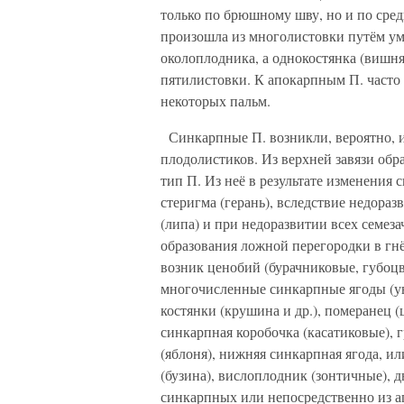
только по брюшному шву, но и по сред
произошла из многолистовки путём ум
околоплодника, а однокостянка (вишня
пятилистовки. К апокарпным П. часто 
некоторых пальм.
Синкарпные П. возникли, вероятно, и
плодолистиков. Из верхней завязи обр
тип П. Из неё в результате изменения
стеригма (герань), вследствие недораз
(липа) и при недоразвитии всех семеза
образования ложной перегородки в гн
возник ценобий (бурачниковые, губоц
многочисленные синкарпные ягоды (ув
костянки (крушина и др.), померанец 
синкарпная коробочка (касатиковые), гр
(яблоня), нижняя синкарпная ягода, и
(бузина), вислоплодник (зонтичные), 
синкарпных или непосредственно из ап