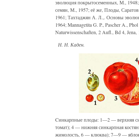
эволюция покрытосеменных, М., 1948;
семян, М., 1957; её же, Плоды, Сарато
1961; Тахтаджян А. Л.,. Основы эвол
1964; Mannagetita G. P., Pascher A., Phol
Naturwissenschaften, 2 Aufl., Bd 4, Jena,
Н. Н. Каден.
Cинкарпные плоды: 1—2 — верхняя си
томат); 4 — нижняя синкарпная костян
жимолость, 6 — клюква); 7—9 — яблок