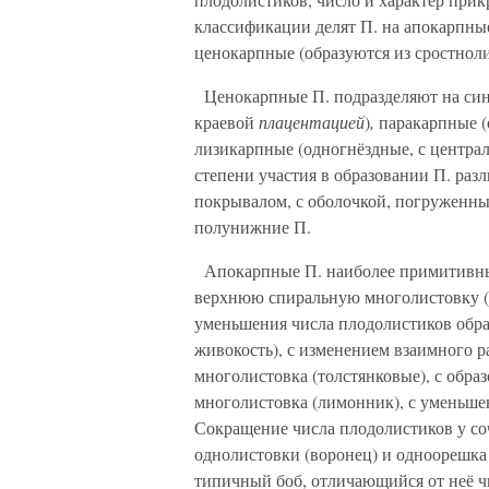
классификации делят П. на апокарпные
ценокарпные (образуются из сростноли
Ценокарпные П. подразделяют на синк
краевой
плацентацией
)
,
паракарпные (
лизикарпные (одногнёздные, с централ
степени участия в образовании П. раз
покрывалом, с оболочкой, погруженны
полунижние П.
Апокарпные П. наиболее примитивны
верхнюю спиральную многолистовку (к
уменьшения числа плодолистиков образо
живокость), с изменением взаимного 
многолистовка (толстянковые), с обр
многолистовка (лимонник), с уменьше
Сокращение числа плодолистиков у со
однолистовки (воронец) и одноорешка
типичный боб, отличающийся от неё ч