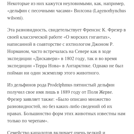
Некоторые из них кажутся неуловимыми, как, например,
«дельфин с песочными часами» Вилсона (Lagenorhynchus
wilsoni).
Эта разновидность, свидетельствует Френсис К. Фрезер в
своей классической работе «О морских гигантах»,
написанной в соавторстве с ихтиологом Джоном Р.
Норманом, часто встречалась на Севере как в ходе
экспедиции «Дискавери» в 1802 году, так и во время
экспедиции «Терра Нова» в Антарктике. Однако не был
пойман ни один экземпляр этого животного.
Из дельфинов рода Prodelphmus пятнистый дельфин
получил свое имя лишь в 1889 году от Поля Жерве.
Фрезер заявляет также: «Было описано множество
разновидностей, но без каких-либо сведений об их
нравах. Большинство форм этих животных известны нам
только по черепам».
Семейство кашалотов включает очень редкий и