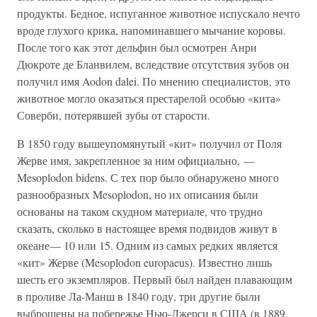
продукты. Бедное, испуганное животное испускало нечто
вроде глухого крика, напоминавшего мычание коровы.
После того как этот дельфин был осмотрен Анри
Дюкроте де Бланвилем, вследствие отсутствия зубов он
получил имя Aodon dalei. По мнению специалистов, это
животное могло оказаться престарелой особью «кита»
Соверби, потерявшей зубы от старости.
В 1850 году вышеупомянутый «кит» получил от Поля
Жерве имя, закрепленное за ним официально, —
Mesoplodon bidens. С тех пор было обнаружено много
разнообразных Mesoplodon, но их описания были
основаны на таком скудном материале, что трудно
сказать, сколько в настоящее время подвидов живут в
океане— 10 или 15. Одним из самых редких является
«кит» Жерве (Mesoplodon europaeus). Известно лишь
шесть его экземпляров. Первый был найден плавающим
в проливе Ла-Манш в 1840 году, три другие были
выброшены на побережье Нью-Джерси в США (в 1889,