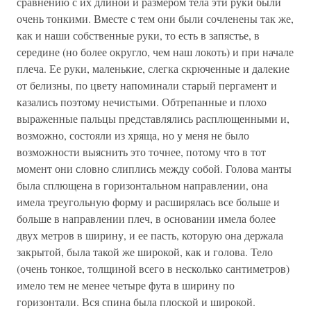
сравнению с их длиной и размером тела эти руки были
очень тонкими. Вместе с тем они были сочленены так же,
как и наши собственные руки, то есть в запястье, в
середине (но более округло, чем наш локоть) и при начале
плеча. Ее руки, маленькие, слегка скрюченные и далекие
от белизны, по цвету напоминали старый пергамент и
казались поэтому нечистыми. Обтрепанные и плохо
выраженные пальцы представлялись расплющенными и,
возможно, состояли из хряща, но у меня не было
возможности выяснить это точнее, потому что в тот
момент они словно слиплись между собой. Голова манты
была сплющена в горизонтальном направлении, она
имела треугольную форму и расширялась все больше и
больше в направлении плеч, в основании имела более
двух метров в ширину, и ее пасть, которую она держала
закрытой, была такой же широкой, как и голова. Тело
(очень тонкое, толщиной всего в несколько сантиметров)
имело тем не менее четыре фута в ширину по
горизонтали. Вся спина была плоской и широкой.