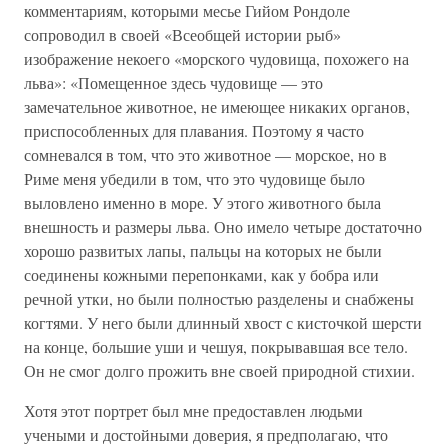
комментариям, которыми месье Гийом Рондоле
сопроводил в своей «Всеобщей истории рыб»
изображение некоего «морского чудовища, похожего на
льва»: «Помещенное здесь чудовище — это
замечательное животное, не имеющее никаких органов,
приспособленных для плавания. Поэтому я часто
сомневался в том, что это животное — морское, но в
Риме меня убедили в том, что это чудовище было
выловлено именно в море. У этого животного была
внешность и размеры льва. Оно имело четыре достаточно
хорошо развитых лапы, пальцы на которых не были
соединены кожными перепонками, как у бобра или
речной утки, но были полностью разделены и снабжены
когтями. У него были длинный хвост с кисточкой шерсти
на конце, большие уши и чешуя, покрывавшая все тело.
Он не смог долго прожить вне своей природной стихии.
Хотя этот портрет был мне предоставлен людьми
учеными и достойными доверия, я предполагаю, что