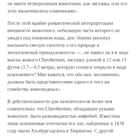
ли манта четверолапым животным, как лягушка, или его
тело заканчивалось плавниками».
После этой крайне романтической интерпретации
внешности животного, небольшую часть которого он
увидел под покровом воды, дон Энрике рискнул
высказать смелую гипотезу о его природе и
зоологической принадлежности: «…не нашел ли я в лице
манты живого Chirotherium, лягушку длиной в 12 или 15
футов (3,7—4,5 метра), которую геологи открыли в виде
ископаемого? Мне кажется, что оба они, несомненно,
должны быть представителями одного и того же
семейства земноводных».
В действительности для палеонтологов более чем
сомнительно, что Chirotherium, обладавшее руками
животное, было разновидностью амфибий. Известны
лишь ископаемые отпечатки его лап, найденные в 1838
году около Хилбургхаузена в Тюрингии. С другой