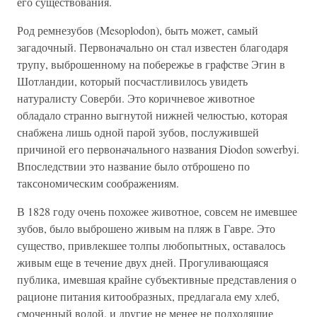
его существования.
Род ремнезубов (Mesoplodon), быть может, самый
загадочный. Первоначально он стал известен благодаря
трупу, выброшенному на побережье в графстве Эгин в
Шотландии, который посчастливилось увидеть
натуралисту Соверби. Это коричневое животное
обладало странно выгнутой нижней челюстью, которая
снабжена лишь одной парой зубов, послужившей
причиной его первоначального названия Diodon sowerbyi.
Впоследствии это название было отброшено по
таксономическим соображениям.
В 1828 году очень похожее животное, совсем не имевшее
зубов, было выброшено живым на пляж в Гавре. Это
существо, привлекшее толпы любопытных, оставалось
живым еще в течение двух дней. Прогуливающаяся
публика, имевшая крайне субъективные представления о
рационе питания китообразных, предлагала ему хлеб,
смоченный водой, и другие не менее не подходящие