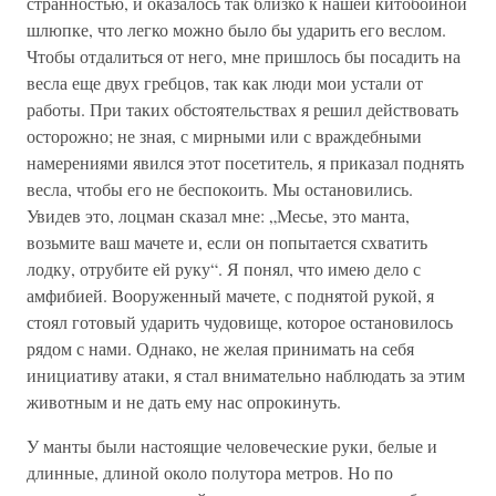
странностью, и оказалось так близко к нашей китобойной
шлюпке, что легко можно было бы ударить его веслом.
Чтобы отдалиться от него, мне пришлось бы посадить на
весла еще двух гребцов, так как люди мои устали от
работы. При таких обстоятельствах я решил действовать
осторожно; не зная, с мирными или с враждебными
намерениями явился этот посетитель, я приказал поднять
весла, чтобы его не беспокоить. Мы остановились.
Увидев это, лоцман сказал мне: „Месье, это манта,
возьмите ваш мачете и, если он попытается схватить
лодку, отрубите ей руку“. Я понял, что имею дело с
амфибией. Вооруженный мачете, с поднятой рукой, я
стоял готовый ударить чудовище, которое остановилось
рядом с нами. Однако, не желая принимать на себя
инициативу атаки, я стал внимательно наблюдать за этим
животным и не дать ему нас опрокинуть.
У манты были настоящие человеческие руки, белые и
длинные, длиной около полутора метров. Но по