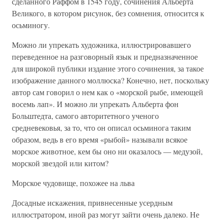
сделанного Раффом в 1545 году, сочинения Альберта
Великого, в котором рисунок, без сомнения, относится к
осьминогу.
Можно ли упрекать художника, иллюстрировавшего
переведенное на разговорный язык и предназначенное
для широкой публики издание этого сочинения, за такое
изображение данного моллюска? Конечно, нет, поскольку
автор сам говорил о нем как о «морской рыбе, имеющей
восемь лап». И можно ли упрекать Альберта фон
Больштедта, самого авторитетного ученого
средневековья, за то, что он описал осьминога таким
образом, ведь в его время «рыбой» называли всякое
морское животное, кем бы оно ни оказалось — медузой,
морской звездой или китом?
Морское чудовище, похожее на льва
Досадные искажения, привнесенные усердным
иллюстратором, иной раз могут зайти очень далеко. Не