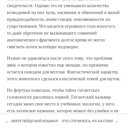
свидетельств. Однако это не уменьшило количества
возводимой на них хулы, насмешек и обвинений в малой
правдоподобности, иначе говоря, невозможности их
существования. Что касается огромного голо-воногого,
то даже обретение не вызывавшего сомнений
анатомического фрагмента долгое время не могло
смягчить почти всеобщее недоверие.
Нужно ли удивляться после этого тому, что проблема
змея, о котором известно еще меньше, по-прежнему
остается поводом для веселья. Фантастический характер
этого животного сделался классической темой для шуток.
Но фортуна пожелала, чтобы тайна гигантских
головоногих рассеялась первой. Гигантский кальмар
сегодня занял свое место в учебниках зоологии, у него
есть латинское название, которое можно без улыбки и не
краснея произносить в ученых собраниях. Ну а морской
←
→
ЭВЕРГЛЕЙДСКИЙ КОШМАР
ЭТО СЛУЧИЛОСЬ НА КАСПИИ
змей… Он станет темой нашей отдельной главы. Причем