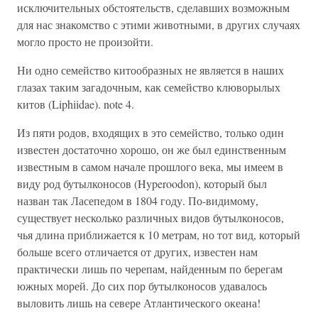
исключительных обстоятельств, сделавших возможным
для нас знакомство с этими животными, в других случаях
могло просто не произойти.
Ни одно семейство китообразных не является в наших
глазах таким загадочным, как семейство клюворылых
китов (Liphiidae). note 4.
Из пяти родов, входящих в это семейство, только один
известен достаточно хорошо, он же был единственным
известным в самом начале прошлого века, мы имеем в
виду род бутылконосов (Hyperoodon), который был
назван так Ласепедом в 1804 году. По-видимому,
существует несколько различных видов бутылконосов,
чья длина приближается к 10 метрам, но тот вид, который
больше всего отличается от других, известен нам
практически лишь по черепам, найденным по берегам
южных морей. До сих пор бутылконосов удавалось
выловить лишь на севере Атлантического океана!