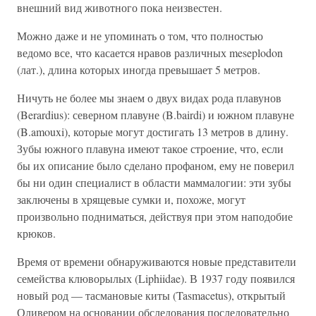
внешний вид животного пока неизвестен.
Можно даже и не упоминать о том, что полностью
ведомо все, что касается нравов различных meseplodon
(лат.), длина которых иногда превышает 5 метров.
Ничуть не более мы знаем о двух видах рода плавунов
(Berardius): северном плавуне (B.bairdi) и южном плавуне
(B.amouxi), которые могут достигать 13 метров в длину.
Зубы южного плавуна имеют такое строение, что, если
бы их описание было сделано профаном, ему не поверил
бы ни один специалист в области маммалогии: эти зубы
заключены в хрящевые сумки и, похоже, могут
произвольно подниматься, действуя при этом наподобие
крюков.
Время от времени обнаруживаются новые представители
семейства клюворылых (Liphiidae). В 1937 году появился
новый род — тасмановые киты (Tasmacetus), открытый
Оливером на основании обследования последовательно