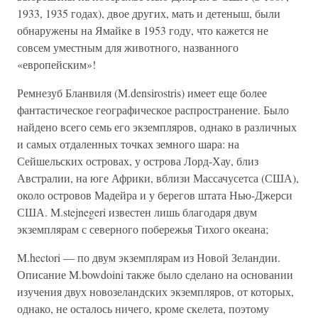
1933, 1935 годах), двое других, мать и детеныш, были
обнаружены на Ямайке в 1953 году, что кажется не
совсем уместным для животного, названного
«европейским»!
Ремнезуб Бланвиля (M.densirostris) имеет еще более
фантастическое географическое распространение. Было
найдено всего семь его экземпляров, однако в различных
и самых отдаленных точках земного шара: на
Сейшельских островах, у острова Лорд-Хау, близ
Австралии, на юге Африки, вблизи Массачусетса (США),
около островов Мадейра и у берегов штата Нью-Джерси
США. M.stejnegeri известен лишь благодаря двум
экземплярам с северного побережья Тихого океана;
M.hectori — по двум экземплярам из Новой Зеландии.
Описание M.bowdoini также было сделано на основании
изучения двух новозеландских экземпляров, от которых,
однако, не осталось ничего, кроме скелета, поэтому