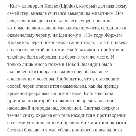
«Кит» клюворыл Кювье (Liphius), который дал имя всему
семейству, вначале считался вымершим животным. Все
вещественные доказательства его существования,
которые первоначально удавалось получить, сводились к
окаменелому черепу, найденному в 1804 году Жоржем
Кювье как череп ископаемого животного. Почти полвека
спустя после этой анатомической находки второй точно
такой же был выброшен на берег в том же месте. И
только лишь много позже в Новой Зеландии было
выловлено китообразное животное, обладавшее
аналогичным черепом. Любопытно, что у стареющих
особей череп становится окаменелым, как бы прежде
времени превращаясь в ископаемое. Есть еще одна
причина, по которой это животное представляется
насмешкой природы над зоологией. Светлая сверху и
темная снизу окраска его тела находится в противоречии
со всеми установленными правилами животной окраски.
Стоило большого труда убедить зоологов в реальности