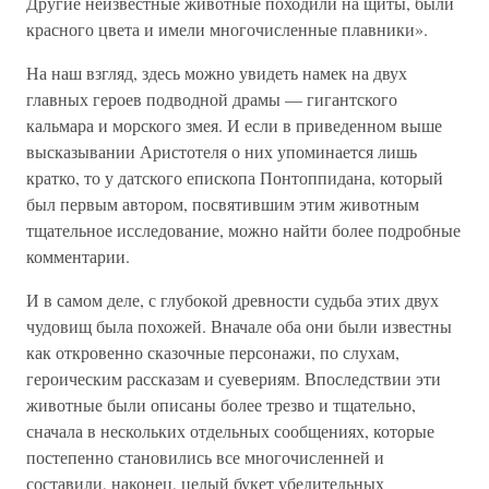
Другие неизвестные животные походили на щиты, были
красного цвета и имели многочисленные плавники».
На наш взгляд, здесь можно увидеть намек на двух
главных героев подводной драмы — гигантского
кальмара и морского змея. И если в приведенном выше
высказывании Аристотеля о них упоминается лишь
кратко, то у датского епископа Понтоппидана, который
был первым автором, посвятившим этим животным
тщательное исследование, можно найти более подробные
комментарии.
И в самом деле, с глубокой древности судьба этих двух
чудовищ была похожей. Вначале оба они были известны
как откровенно сказочные персонажи, по слухам,
героическим рассказам и суевериям. Впоследствии эти
животные были описаны более трезво и тщательно,
сначала в нескольких отдельных сообщениях, которые
постепенно становились все многочисленней и
составили, наконец, целый букет убедительных