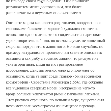
по природе своей трудно сделать. Оно приносит
результат тем менее достоверным, чем более
расплывчатым и неумелым оно оказывается.
Опишите моржа как своего рода тюленя, вооруженного
слоновьими бивнями, и хороший художник сможет на
основании одного лишь этого свидетельства нарисовать
удовлетворительный или, во всяком случае, не лишенный
сходства портрет этого животного. Но если случайно, по
примеру натуралистов прошлого, вы станете описывать
осьминога как рыбу с восьмью лапами, то рискуете не
узнать оригинал, глядя на его гравированное
изображение. Действительно, мало кто подумает об
осьминоге, когда увидит среди гравюр «Универсальной
космографии» Себастьяна Мюнстера (1556), где собраны
все чудовища северных морей, изображение чего-то
вроде большой чешуйчатой рыбы с паучьими лапками.
Этот рисунок странного, по меньшей мере, существа был
позаимствован космографом из немецкого перевода,