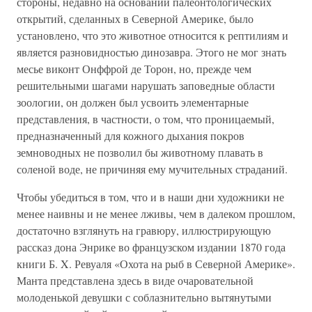
стороны, недавно на основании палеонтологических
открытий, сделанных в Северной Америке, было
установлено, что это животное относится к рептилиям и
является разновидностью динозавра. Этого не мог знать
месье виконт Онффрой де Торон, но, прежде чем
решительными шагами нарушать заповедные области
зоологии, он должен был усвоить элементарные
представления, в частности, о том, что проницаемый,
предназначенный для кожного дыхания покров
земноводных не позволил бы животному плавать в
соленой воде, не причиняя ему мучительных страданий.
Чтобы убедиться в том, что и в наши дни художники не
менее наивны и не менее лживы, чем в далеком прошлом,
достаточно взглянуть на гравюру, иллюстрирующую
рассказ дона Энрике во французском издании 1870 года
книги Б. X. Ревуаля «Охота на рыб в Северной Америке».
Манта представлена здесь в виде очаровательной
молоденькой девушки с соблазнительно вытянутыми