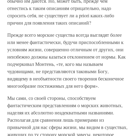
обычно им даются. Но, может быть, прежде чем
отнестись к таким описаниям отрицательно, надо
спросить себя, не существует ли a priori каких-либо
причин для появления таких описаний?
Прежде всего морские существа всегда выглядят более
или менее фантастически, будучи приспособленными к
условиям жизни, совершенно отличным от других, они
неизбежно должны казаться отклонением от нормы. Как
подчеркивал Монтень, «те, кого мы называем
чудовищами, не представляются таковыми Богу,
видящему в необъятности своего творения бесконечное
многообразие постижимых для него форм».
Мы сами, со своей стороны, способствуем
фантастическим представлениям о морских животных,
наделяя их абсолютно неадекватными названиями.
Располагая для сравнения лишь примерами из
привычной для нас сферы жизни, мы видим в существах,
живущих по ту сторону морской завесы, некоторое