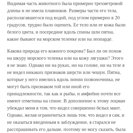
Видимая часть животного была примерно трехметровой
длины и не имела плавников. Размеры части его тела,
располагавшегося под водой, под углом примерно в 20
градусов, трудно было оценить. Ее тело или ее кожа были
белого цвета, и посередине вдоль спины шли пятна,
какие бывают на морском теленке или на леопарде.
Какова природа его кожного покрова? Был ли он похож
на шкуру морского теленка или на кожу лягушки? Этого
я не знаю. Однако ни на руках, ни на голове, ни на теле я
не видел никаких признаков шерсти или чешуи. Пятна,
которые у него имелись вдоль линии позвоночника, не
могут быть признаком той или иной его
принадлежности, так как и рыбы, и амфибии почти все
имеют отметины на спине. В дополнение к этому лоцман
убеждал меня в том, что видел совершенно белых мант.
Однако, желая ограничиться лишь тем, что видел я сам, и
не оказаться введенным в заблуждение, я старался не
расспрашивать его дальше, поэтому не могу сказать, была