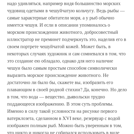
надо удивляться, например видя большинство морских
чудовищ одетыми в чешуйчатую кольчугу. Ведь рыбы —
самые характерные обитатели моря, а у рыб обычно
имеется чешуя. И если в описании упоминалось о
морском происхождении животного, добросовестный
иллюстратор не преминет подчеркнуть это, наделив его в
своем портрете чешуйчатой кожей. Может быть, в
некоторых случаях художник и сам сомневался в том, что
это создание ею обладало, однако для него наличие
чешуи было самым простым способом символически
выразить морское происхождение животного. Не
достаточно ли было бы, скажете вы, изобразить его
плавающим в своей родной стихии? Да, конечно. Но дело
в том, что вода — вещество, дьявольски трудно
поддающееся изображению. В этом суть проблемы.
Именно в силу такой условности на рисунке первого
ватерклозета, сделанном в XVI веке, резервуар с водой
изображен полным рыб. Можно быть уверенным в том,
что никто и никогда не собирался использовать в виде