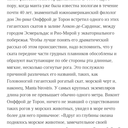
пору, когда манта уже была известна зоологам в течение
почти 40 лет, знаменитый южноамериканский филолог
дон Эн-рике Онффрой де Торон встретил одного из этих
гигантских скатов в заливе Анкон-де-Сардинас, между
городом Эсмеральдас и Рио-Мирой у экваториального
побережья. Чтобы лучше понять его драматический
рассказ об этом происшествии, надо вспомнить, что у
ската передние части грудных плавников обособлены и
образуют выступающие по обе стороны рта длинные,
мягкие, несколько согнутые рога. Это послужило
причиной различных его названий, таких, как
Головоногий гигантский рогатый скат, морской черт и,
наконец, Manta birostris. У самых крупных экземпляров
длина рогов не превышает обычно одного метра. Виконт
Онффрой де Торон, ничего не знавший о существовании
таких рогов у морских животных, увидел в море нечто
более для него привычное: «Вдруг из глубины океана
поднялось морское животное, замечательное своей