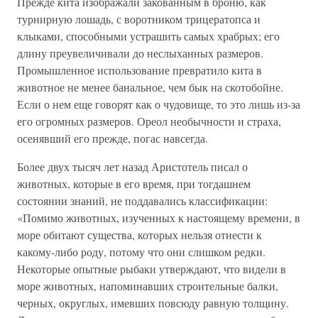
Прежде кита изображали закованным в броню, как
турнирную лошадь, с воротником трицератопса и
клыками, способными устрашить самых храбрых; его
длину преувеличивали до неслыханных размеров.
Промышленное использование превратило кита в
животное не менее банальное, чем бык на скотобойне.
Если о нем еще говорят как о чудовище, то это лишь из-за
его огромных размеров. Ореол необычности и страха,
осенявший его прежде, погас навсегда.
Более двух тысяч лет назад Аристотель писал о
животных, которые в его время, при тогдашнем
состоянии знаний, не поддавались классификации:
«Помимо животных, изученных к настоящему времени, в
море обитают существа, которых нельзя отнести к
какому-либо роду, потому что они слишком редки.
Некоторые опытные рыбаки утверждают, что видели в
море животных, напоминавших строительные балки,
черных, округлых, имевших повсюду равную толщину.