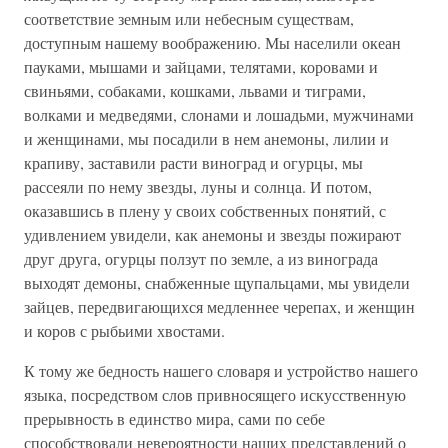
соответствие земным или небесным существам,
доступным нашему воображению. Мы населили океан
пауками, мышами и зайцами, телятами, коровами и
свиньями, собаками, кошками, львами и тиграми,
волками и медведями, слонами и лошадьми, мужчинами
и женщинами, мы посадили в нем анемоны, лилии и
крапиву, заставили расти виноград и огурцы, мы
рассеяли по нему звезды, луны и солнца. И потом,
оказавшись в плену у своих собственных понятий, с
удивлением увидели, как анемоны и звезды пожирают
друг друга, огурцы ползут по земле, а из винограда
выходят демоны, снабженные щупальцами, мы увидели
зайцев, передвигающихся медленнее черепах, и женщин
и коров с рыбьими хвостами.
К тому же бедность нашего словаря и устройство нашего
языка, посредством слов привносящего искусственную
прерывность в единство мира, сами по себе
способствовали невероятности наших представлений о