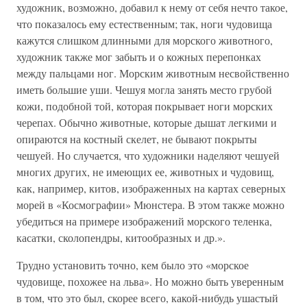
художник, возможно, добавил к нему от себя нечто такое,
что показалось ему естественным; так, ноги чудовища
кажутся слишком длинными для морского животного,
художник также мог забыть и о кожных перепонках
между пальцами ног. Морским животным несвойственно
иметь большие уши. Чешуя могла занять место грубой
кожи, подобной той, которая покрывает ноги морских
черепах. Обычно животные, которые дышат легкими и
опираются на костный скелет, не бывают покрыты
чешуей. Но случается, что художники наделяют чешуей
многих других, не имеющих ее, животных и чудовищ,
как, например, китов, изображенных на картах северных
морей в «Космографии» Мюнстера. В этом также можно
убедиться на примере изображений морского теленка,
касатки, сколопендры, китообразных и др.».
Трудно установить точно, кем было это «морское
чудовище, похожее на льва». Но можно быть уверенным
в том, что это был, скорее всего, какой-нибудь ушастый