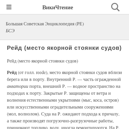
ВикиЧтение
Большая Советская Энциклопедия (РЕ)
БСЭ
Рейд (место якорной стоянки судов)
Рейд (место якорной стоянки судов)
Рейд
(от голл. reede), место якорной стоянки судов вблизи
берега или в порту. Внутренний Р. — часть огражденной
акватории
порта, внешний Р. — водное пространство на
подходах к порту. Закрытые Р. защищены от ветра и
волнения естественными укрытиями (мыс, коса, остров)
или искусственными оградительными сооружениями
(мол, волнолом). Суда на Р. ожидают подхода к причалу,
а также производят погрузочно-разгрузочные работы,
принимают топливо, воду, иногда ремонтируются. На Р.