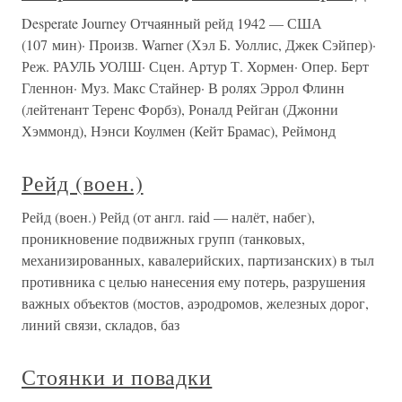
Desperate Journey Отчаянный рейд 1942 — США
(107 мин)· Произв. Warner (Хэл Б. Уоллис, Джек Сэйпер)·
Реж. РАУЛЬ УОЛШ· Сцен. Артур Т. Хормен· Опер. Берт
Гленнон· Муз. Макс Стайнер· В ролях Эррол Флинн
(лейтенант Теренс Форбз), Роналд Рейган (Джонни
Хэммонд), Нэнси Коулмен (Кейт Брамас), Реймонд
Рейд (воен.)
Рейд (воен.) Рейд (от англ. raid — налёт, набег),
проникновение подвижных групп (танковых,
механизированных, кавалерийских, партизанских) в тыл
противника с целью нанесения ему потерь, разрушения
важных объектов (мостов, аэродромов, железных дорог,
линий связи, складов, баз
Стоянки и повадки