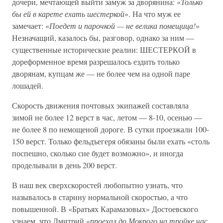
дочери, мечтающей выйти замуж за дворянина: «
Только
бы ей в карете ехать шестеркой
». На что муж ее
замечает: «
Поедет и парочкой — не велика помещица!
»
Незначащий, казалось бы, разговор, однако за ним —
существенные исторические реалии: ШЕСТЕРКОЙ в
дореформенное время разрешалось ездить только
дворянам, купцам же — не более чем на одной паре
лошадей.
Скорость движения почтовых экипажей составляла
зимой не более 12 верст в час, летом — 8-10, осенью —
не более 8 по немощеной дороге. В сутки проезжали 100-
150 верст. Только фельдъегеря обязаны были ехать «столь
поспешно, сколько сие будет возможно», и иногда
проделывали в день 200 верст.
В наш век сверхскоростей любопытно узнать, что
называлось в старину нормальной скоростью, а что
повышенной. В «Братьях Карамазовых» Достоевского
узнаем, что Дмитрий «
проехал до Мокрого на тройке час