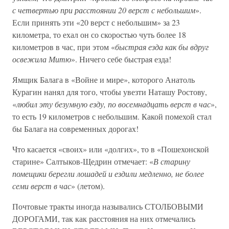
с четвертью при расстоянии 20 верст с небольшим
».
Если принять эти «20 верст с небольшим» за 23
километра, то ехал он со скоростью чуть более 18
километров в час, при этом «
быстрая езда как бы вдруг
освежила Митю
». Ничего себе быстрая езда!
Ямщик Балага в «Войне и мире», которого Анатоль
Курагин нанял для того, чтобы увезти Наташу Ростову,
«
любил эту безумную езду, по восемнадцать верст в час
»,
то есть 19 километров с небольшим. Какой помехой стал
бы Балага на современных дорогах!
Что касается «своих» или «долгих», то в «Пошехонской
старине» Салтыков-Щедрин отмечает: «
В старину
помещики берегли лошадей и ездили медленно, не более
семи верст в час
» (летом).
Почтовые тракты иногда назывались СТОЛБОВЫМИ
ДОРОГАМИ, так как расстояния на них отмечались