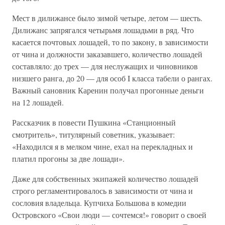
Мест в дилижансе было зимой четыре, летом — шесть.
Дилижанс запрягался четырьмя лошадьми в ряд. Что
касается почтовых лошадей, то по закону, в зависимости
от чина и должности заказавшего, количество лошадей
составляло: до трех — для неслужащих и чиновников
низшего ранга, до 20 — для особ I класса табели о рангах.
Важный сановник Каренин получал прогонные деньги
на 12 лошадей.
Рассказчик в повести Пушкина «Станционный
смотритель», титулярный советник, указывает:
«Находился я в мелком чине, ехал на перекладных и
платил прогоны за две лошади».
Даже для собственных экипажей количество лошадей
строго регламентировалось в зависимости от чина и
сословия владельца. Купчиха Большова в комедии
Островского «Свои люди — сочтемся!» говорит о своей