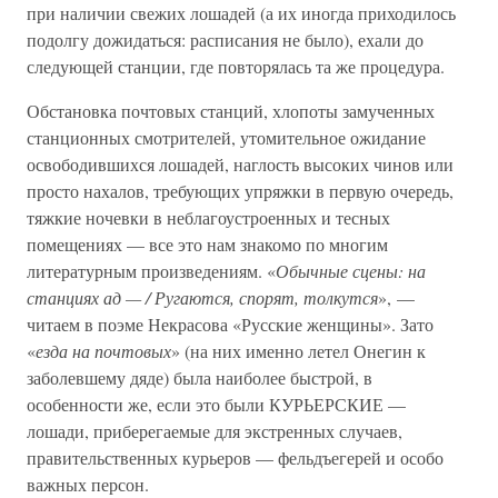
при наличии свежих лошадей (а их иногда приходилось
подолгу дожидаться: расписания не было), ехали до
следующей станции, где повторялась та же процедура.
Обстановка почтовых станций, хлопоты замученных
станционных смотрителей, утомительное ожидание
освободившихся лошадей, наглость высоких чинов или
просто нахалов, требующих упряжки в первую очередь,
тяжкие ночевки в неблагоустроенных и тесных
помещениях — все это нам знакомо по многим
литературным произведениям. «
Обычные сцены: на
станциях ад — / Ругаются, спорят, толкутся
», —
читаем в поэме Некрасова «Русские женщины». Зато
«
езда на почтовых
» (на них именно летел Онегин к
заболевшему дяде) была наиболее быстрой, в
особенности же, если это были КУРЬЕРСКИЕ —
лошади, приберегаемые для экстренных случаев,
правительственных курьеров — фельдъегерей и особо
важных персон.