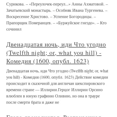
Сурикова. – «Переулочек-переул...» Анны Ахматовой. –
Зачатьевский монастырь. – Особняк Ивана Тургенева. –
Воскресение Христово. – Успение Богородицы. –
Прапорщик Померанцев. – «Буржуйское гнездо». – Кто
сочинил
Двенадцатая ночь, иди Что угодно
(Twelfth night; or, what you hill) -
Комедия (1600, опубл. 1623)
Двенадцатая ночь, иди Что угодно (Twelfth night; or, what
you hill) - Комедия (1600, опубл. 1623) Действие комедии
происходит в сказочной для англичан шекспиров­ского
времени стране — Иллирии.Герцог Иллирии Орсино
влюблен в юную графиню Оливию, но она в трауре
после смерти брата и даже не