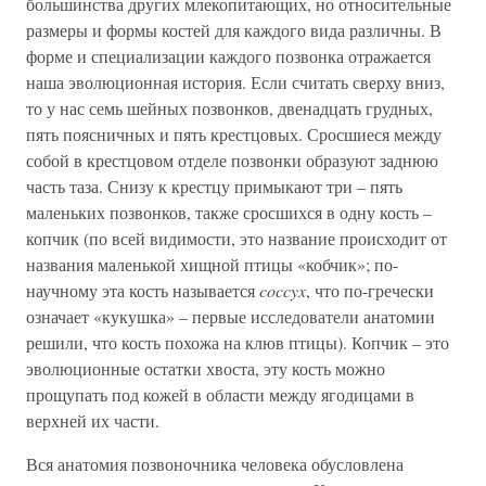
большинства других млекопитающих, но относительные
размеры и формы костей для каждого вида различны. В
форме и специализации каждого позвонка отражается
наша эволюционная история. Если считать сверху вниз,
то у нас семь шейных позвонков, двенадцать грудных,
пять поясничных и пять крестцовых. Сросшиеся между
собой в крестцовом отделе позвонки образуют заднюю
часть таза. Снизу к крестцу примыкают три – пять
маленьких позвонков, также сросшихся в одну кость –
копчик (по всей видимости, это название происходит от
названия маленькой хищной птицы «кобчик»; по-
научному эта кость называется
coccyx
, что по-гречески
означает «кукушка» – первые исследователи анатомии
решили, что кость похожа на клюв птицы). Копчик – это
эволюционные остатки хвоста, эту кость можно
прощупать под кожей в области между ягодицами в
верхней их части.
Вся анатомия позвоночника человека обусловлена