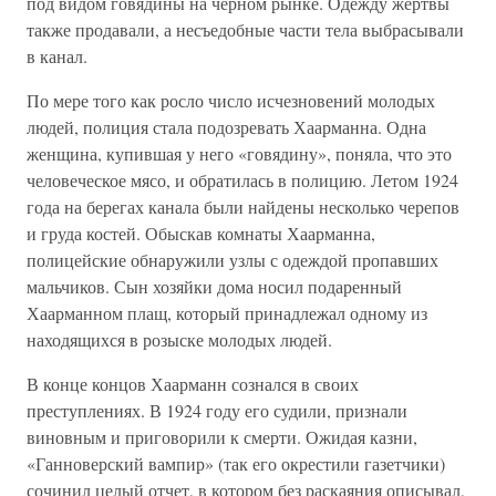
под видом говядины на черном рынке. Одежду жертвы
также продавали, а несъедобные части тела выбрасывали
в канал.
По мере того как росло число исчезновений молодых
людей, полиция стала подозревать Хаарманна. Одна
женщина, купившая у него «говядину», поняла, что это
человеческое мясо, и обратилась в полицию. Летом 1924
года на берегах канала были найдены несколько черепов
и груда костей. Обыскав комнаты Хаарманна,
полицейские обнаружили узлы с одеждой пропавших
мальчиков. Сын хозяйки дома носил подаренный
Хаарманном плащ, который принадлежал одному из
находящихся в розыске молодых людей.
В конце концов Хаарманн сознался в своих
преступлениях. В 1924 году его судили, признали
виновным и приговорили к смерти. Ожидая казни,
«Ганноверский вампир» (так его окрестили газетчики)
сочинил целый отчет, в котором без раскаяния описывал,