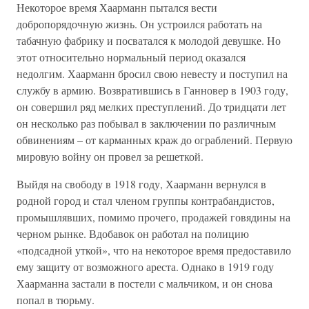
Некоторое время Хаарманн пытался вести
добропорядочную жизнь. Он устроился работать на
табачную фабрику и посватался к молодой девушке. Но
этот относительно нормальный период оказался
недолгим. Хаарманн бросил свою невесту и поступил на
службу в армию. Возвратившись в Ганновер в 1903 году,
он совершил ряд мелких преступлений. До тридцати лет
он несколько раз побывал в заключении по различным
обвинениям – от карманных краж до ограблений. Первую
мировую войну он провел за решеткой.
Выйдя на свободу в 1918 году, Хаарманн вернулся в
родной город и стал членом группы контрабандистов,
промышлявших, помимо прочего, продажей говядины на
черном рынке. Вдобавок он работал на полицию
«подсадной уткой», что на некоторое время предоставило
ему защиту от возможного ареста. Однако в 1919 году
Хаарманна застали в постели с мальчиком, и он снова
попал в тюрьму.