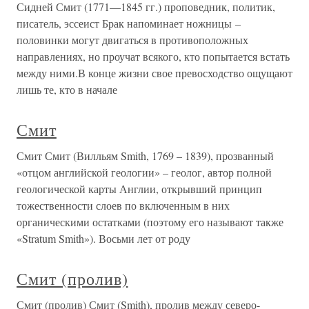
Сидней Смит (1771—1845 гг.) проповедник, политик,
писатель, эссеист Брак напоминает ножницы –
половинки могут двигаться в противоположных
направлениях, но проучат всякого, кто попытается встать
между ними.В конце жизни свое превосходство ощущают
лишь те, кто в начале
Смит
Смит Смит (Вилльям Smith, 1769 – 1839), прозванный
«отцом английской геологии» – геолог, автор полной
геологической карты Англии, открывший принцип
тожественности слоев по включенным в них
органическими остатками (поэтому его называют также
«Stratum Smith»). Восьми лет от роду
Смит (пролив)
Смит (пролив) Смит (Smith), пролив между северо-