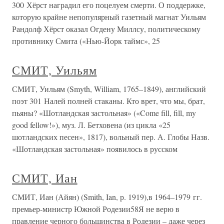
300 Хёрст наградил его поцелуем смерти. О поддержке,
которую крайне непопулярный газетный магнат Уильям
Рандолф Хёрст оказал Огдену Миллсу, политическому
противнику Смита («Нью-Йорк таймс», 25
СМИТ, Уильям
СМИТ, Уильям (Smyth, William, 1765–1849), английский
поэт 301 Налей полней стаканы. Кто врет, что мы, брат,
пьяны? «Шотландская застольная» («Come fill, fill, my
good fellow!»), муз. Л. Бетховена (из цикла «25
шотландских песен», 1817), вольный пер. А. Глобы Назв.
«Шотландская застольная» появилось в русском
СМИТ, Иан
СМИТ, Иан (Айян) (Smith, Ian, р. 1919),в 1964–1979 гг.
премьер-министр Южной Родезии58Я не верю в
правление черного большинства в Родезии – даже через