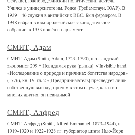
Селукве), южнородезийский политический деятель.
Учился в университете им. Родса (Грейамстаун, ЮАР). В
1939—46 служил в английских ВВС. Был фермером. В
1948 избран в южнородезийское законодательное
собрание, в 1953 вошёл в парламент
СМИТ, Адам
СМИТ, Адам (Smith, Adam, 1723–1790), шотландский
экономист 299 * Невидимая рука [рынка]. // Invisible hand.
«Исследование о природе и причинах богатства народов»
(1776), кн. IV, гл. 2 «[Предприниматель] преследует лишь
собственную выгоду, причем в этом случае, как и во
многих других, он невидимой
СМИТ, Алфред
СМИТ, Алфред (Smith, Alfred Emmanuel, 1873–1944), в
1919–1920 и 1922–1928 гг. губернатор штата Нью-Йорк