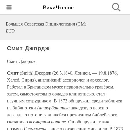
ВикиЧтение
Большая Советская Энциклопедия (СМ)
БСЭ
Смит Джордж
Смит Джордж
Смит
(Smith) Джордж (26.3.1840, Лондон, — 19.8.1876,
Халеб, Сирия), английский ассириолог и археолог.
Работал в Британском музее первоначально гравёром,
затем, самостоятельно овладев клинописью, стал
научным сотрудником. В 1872 обнаружил среди табличек
из библиотеки
Ашшурбанипала
аккадскую версию
легенды о потопе, явившейся прототипом библейского
сказания о
всемирном потопе.
Он обнаружил также
поэму о
Гильгамеше,
эпос о сотворении мира и др. В 1873