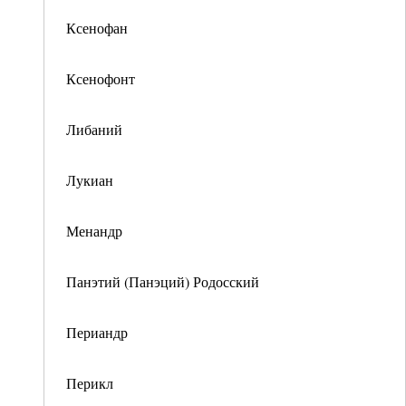
Ксенофан
Ксенофонт
Либаний
Лукиан
Менандр
Панэтий (Панэций) Родосский
Периандр
Перикл