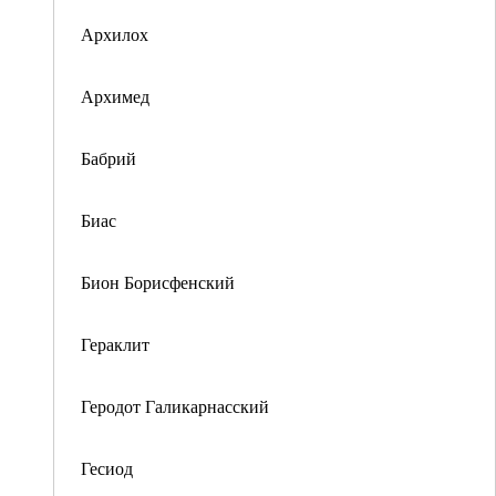
Архилох
Архимед
Бабрий
Биас
Бион Борисфенский
Гераклит
Геродот Галикарнасский
Гесиод