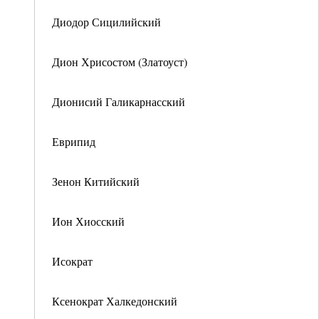
Диодор Сицилийский
Дион Хрисостом (Златоуст)
Дионисий Галикарнасский
Еврипид
Зенон Китийский
Ион Хиосский
Исократ
Ксенократ Халкедонский