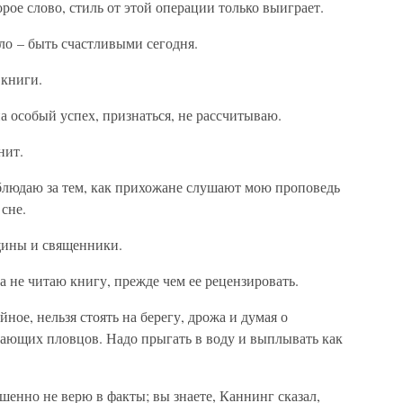
рое слово, стиль от этой операции только выиграет.
ело – быть счастливыми сегодня.
 книги.
а особый успех, признаться, не рассчитываю.
нит.
аблюдаю за тем, как прихожане слушают мою проповедь
сне.
щины и священники.
а не читаю книгу, прежде чем ее рецензировать.
йное, нельзя стоять на берегу, дрожа и думая о
гающих пловцов. Надо прыгать в воду и выплывать как
ршенно не верю в факты; вы знаете, Каннинг сказал,