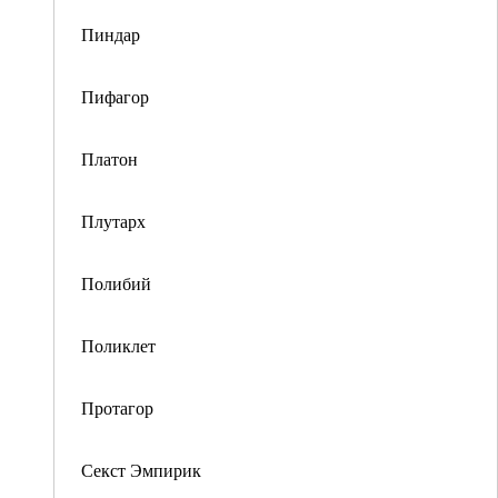
Пиндар
Пифагор
Платон
Плутарх
Полибий
Поликлет
Протагор
Секст Эмпирик