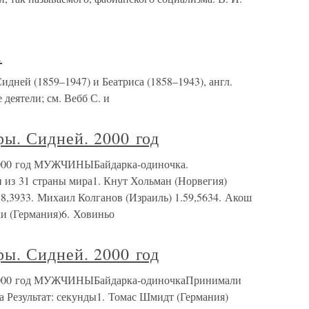
а
идней (1859–1947) и Беатриса (1858–1943), англ.
деятели; см. Вебб С. и
ы. Сидней. 2000 год
2000 год МУЖЧИНЫБайдарка-одиночка.
 из 31 страны мира1. Кнут Хольман (Норвегия)
.58,3933. Михаил Колганов (Израиль) 1.59,5634. Акош
и (Германия)6. Ховиньо
ы. Сидней. 2000 год
2000 год МУЖЧИНЫБайдарка-одиночкаПринимали
ра Результат: секунды1. Томас Шмидт (Германия)