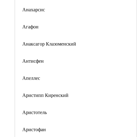
Анахарсис
Агафон
Анаксагор Клазоменский
Антисфен
Апеллес
Аристипп Киренский
Аристотель
Аристофан