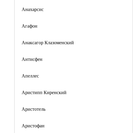
Анахарсис
Агафон
Анаксагор Клазоменский
Антисфен
Апеллес
Аристипп Киренский
Аристотель
Аристофан