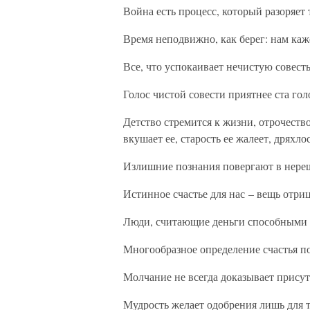
Война есть процесс, который разоряет 
Время неподвижно, как берег: нам каже
Все, что успокаивает нечистую совесть
Голос чистой совести приятнее ста гол
Детство стремится к жизни, отрочество
вкушает ее, старость ее жалеет, дряхло
Излишние познания повергают в нереш
Истинное счастье для нас – вещь отриц
Люди, считающие деньги способными вс
Многообразное определение счастья по
Молчание не всегда доказывает присутс
Мудрость желает одобрения лишь для т