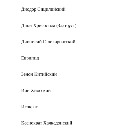
Диодор Сицилийский
Дион Хрисостом (Златоуст)
Дионисий Галикарнасский
Еврипид
Зенон Китийский
Ион Хиосский
Исократ
Ксенократ Халкедонский