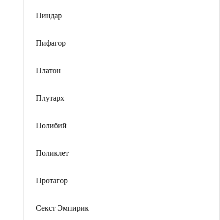
Пиндар
Пифагор
Платон
Плутарх
Полибий
Поликлет
Протагор
Секст Эмпирик