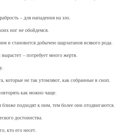
абрость – для нападения на зло.
воих ног не обойдемся.
им и становится добычею шарлатанов всякого рода.
н вырастет – потребует много жертв.
у.
а, которые не так утомляют, как собранные в сноп.
повторять как можно чаще.
м ближе подходят к ним, тем более они отодвигаются.
еского достоинства.
о, кто его несет.