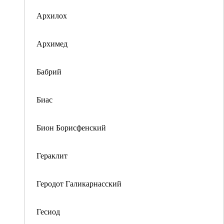
Архилох
Архимед
Бабрий
Биас
Бион Борисфенский
Гераклит
Геродот Галикарнасский
Гесиод