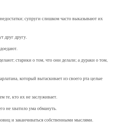
недостатки; супруги слишком часто выказывают их
т друг другу.
доедают.
елают; старики о том, что они делали; а дураки о том,
арлатана, который вытаскивает из своего рта целые
м те, кто их не заслуживает.
его не хватило ума обмануть.
ловиц и заканчиваться собственными мыслями.