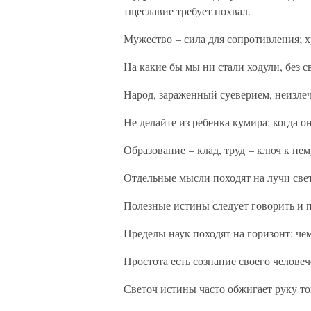
тщеславие требует похвал.
Мужество – сила для сопротивления; хр
На какие бы мы ни стали ходули, без с
Народ, зараженный суеверием, неизлеч
Не делайте из ребенка кумира: когда о
Образование – клад, труд – ключ к нем
Отдельные мысли походят на лучи свет
Полезные истины следует говорить и 
Пределы наук походят на горизонт: че
Простота есть сознание своего человеч
Светоч истины часто обжигает руку тог