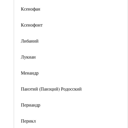
Ксенофан
Ксенофонт
Либаний
Лукиан
Менандр
Панэтий (Панэций) Родосский
Периандр
Перикл