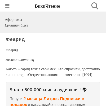
ВикиЧтение
Афоризмы
Ермишин Олег
Феарид
Феарид
мегалополитанец
Как-то Феарид точил свой меч. Его спросили, достаточно
ли он остер. «Острее злословия», – ответил он.[1094]
Более 800 000 книг и аудиокниг! 📚
2 месяца Литрес Подписки в
Получи
подарок
и наслаждайся неограниченным