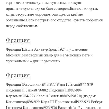
терпимее к человеку, памятуя о том, в какую
примитивную эпоху он был сотворен.Бывают минуты,
когда отсутствие людоедов ощущается крайне
болезненно.Верх портретного сходства: суметь побриться
перед собственным
Франция
Франция Шарль Азнавур (род. 1924 г.) шансонье
Мюзикл: разговорный жанр для не умеющих петь и
музыкальный – для не умеющих
Франция
Франция (Каролинги)843-877 Карл I Лысый877-879
Людовик II Заика879-882 Людовик III882-884
Карломан884-887 Карл II Толстый887-898 Эд (из дома
Капетингов)898-922 Карл III Простоватый922-923 Роберт
I (из дома Капетингов)923-936 Радульф (из Бургундского