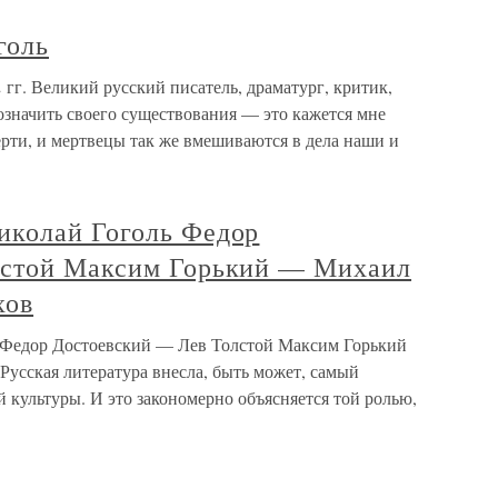
голь
гг. Великий русский писатель, драматург, критик,
означить своего существования — это кажется мне
рти, и мертвецы так же вмешиваются в дела наши и
иколай Гоголь Федор
лстой Максим Горький — Михаил
хов
 Федор Достоевский — Лев Толстой Максим Горький
сская литература внесла, быть может, самый
 культуры. И это закономерно объясняется той ролью,