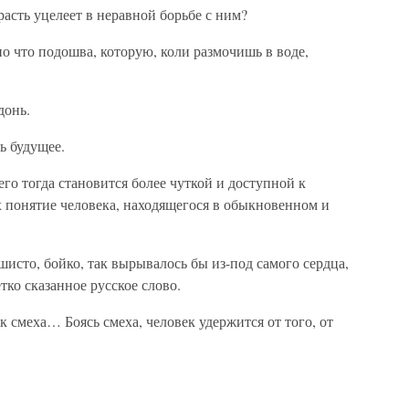
расть уцелеет в неравной борьбе с ним?
но что подошва, которую, коли размочишь в воде,
донь.
ь будущее.
его тогда становится более чуткой и доступной к
понятие человека, находящегося в обыкновенном и
шисто, бойко, так вырывалось бы из-под самого сердца,
тко сказанное русское слово.
ак смеха… Боясь смеха, человек удержится от того, от