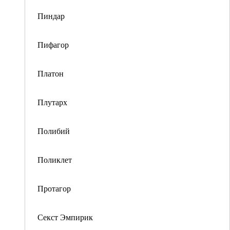
Пиндар
Пифагор
Платон
Плутарх
Полибий
Поликлет
Протагор
Секст Эмпирик