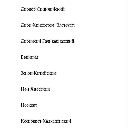
Диодор Сицилийский
Дион Хрисостом (Златоуст)
Дионисий Галикарнасский
Еврипид
Зенон Китийский
Ион Хиосский
Исократ
Ксенократ Халкедонский