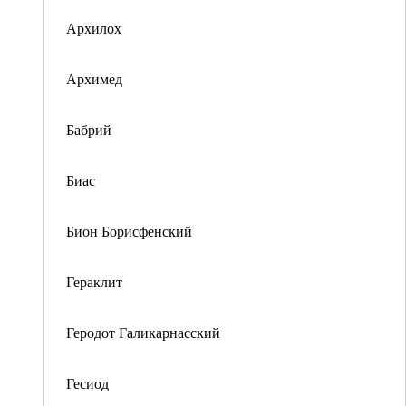
Архилох
Архимед
Бабрий
Биас
Бион Борисфенский
Гераклит
Геродот Галикарнасский
Гесиод