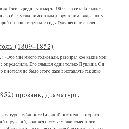
Гоголь родился в марте 1809 г. в селе Большие
ц его был мелкопоместным дворянином, владевшим
орой и прошли детские годы будущего писателя.
голь (1809–1852)
) «Обо мне много толковали, разбирая кое-какие мои
 не определили. Его слышал один только Пушкин. Он
го писателя не было этого дара выставлять так ярко
852) прозаик, драматург,
драматург, публицист Великий писатель, которого
ий и русский, родился в семье мелкопоместного
ля-Яновского, владевшего тысячей десятин земли и