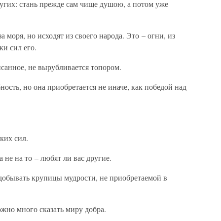
ругих: стань прежде сам чище душою, а потом уже
а моря, но исходят из своего народа. Это – огни, из
ки сил его.
исанное, не вырубливается топором.
ость, но она приобретается не иначе, как победой над
ких сил.
 не на то – любят ли вас другие.
добывать крупицы мудрости, не приобретаемой в
можно много сказать миру добра.