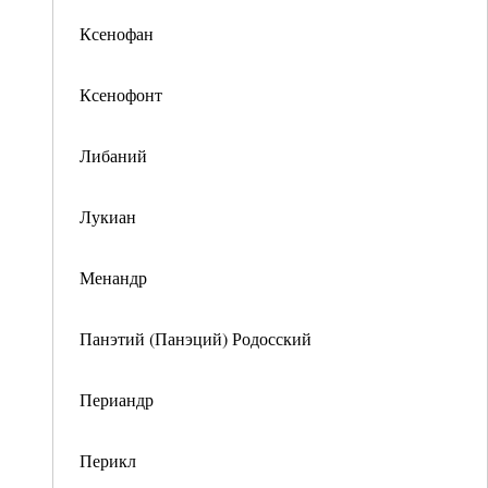
Ксенофан
Ксенофонт
Либаний
Лукиан
Менандр
Панэтий (Панэций) Родосский
Периандр
Перикл