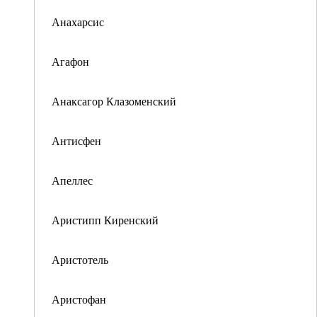
Анахарсис
Агафон
Анаксагор Клазоменский
Антисфен
Апеллес
Аристипп Киренский
Аристотель
Аристофан