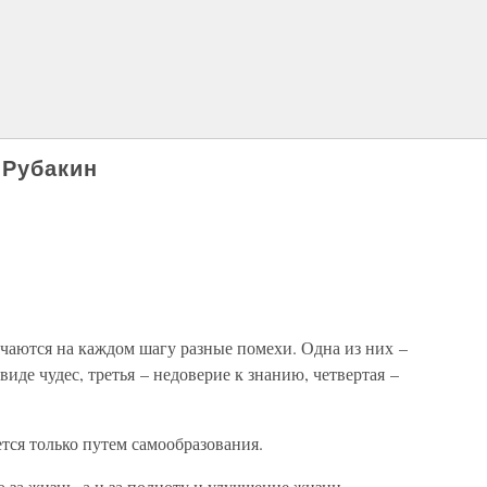
 Рубакин
аются на каждом шагу разные помехи. Одна из них –
виде чудес, третья – недоверие к знанию, четвертая –
тся только путем самообразования.
о за жизнь, а и за полноту и улучшение жизни.