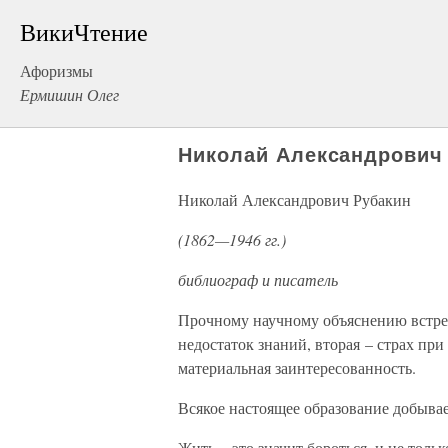
ВикиЧтение
Афоризмы
Ермишин Олег
Николай Александрович
Николай Александрович Рубакин
(1862—1946 гг.)
библиограф и писатель
Прочному научному объяснению встреч
недостаток знаний, вторая – страх при 
материальная заинтересованность.
Всякое настоящее образование добывае
Жить – это значит бороться, и не тольк