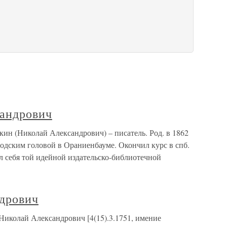
андрович
ин (Николай Александрович) – писатель. Род. в 1862
ородским головой в Ораниенбауме. Окончил курс в спб.
ил себя той идейной издательско-библиотечной
дрович
иколай Александрович [4(15).3.1751, имение