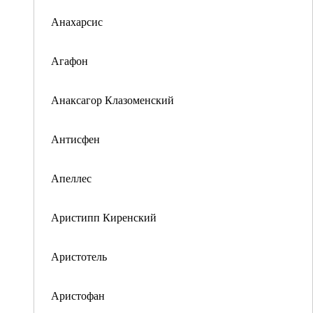
Анахарсис
Агафон
Анаксагор Клазоменский
Антисфен
Апеллес
Аристипп Киренский
Аристотель
Аристофан