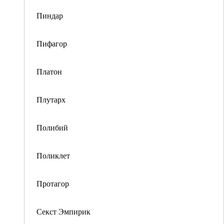
Пиндар
Пифагор
Платон
Плутарх
Полибий
Поликлет
Протагор
Секст Эмпирик