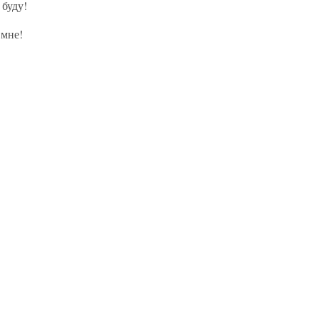
 буду!
 мне!