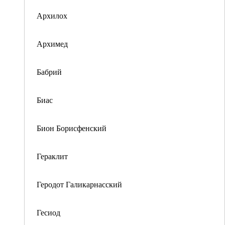
Архилох
Архимед
Бабрий
Биас
Бион Борисфенский
Гераклит
Геродот Галикарнасский
Гесиод