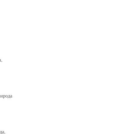
в,
рирода
да,