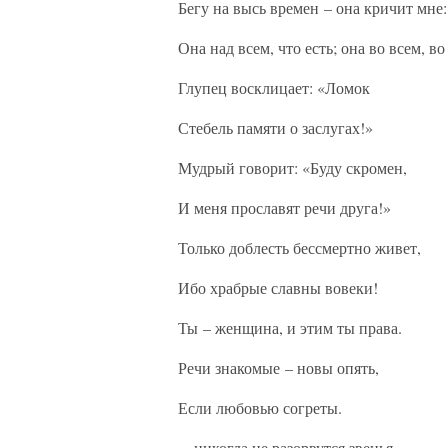
Бегу на высь времен – она кричит мне:
Она над всем, что есть; она во всем, во
Глупец восклицает: «Ломок
Стебель памяти о заслугах!»
Мудрый говорит: «Буду скромен,
И меня прославят речи друга!»
Только доблесть бессмертно живет,
Ибо храбрые славны вовеки!
Ты – женщина, и этим ты права.
Речи знакомые – новы опять,
Если любовью согреты.
…никогда не разорвутся звенья