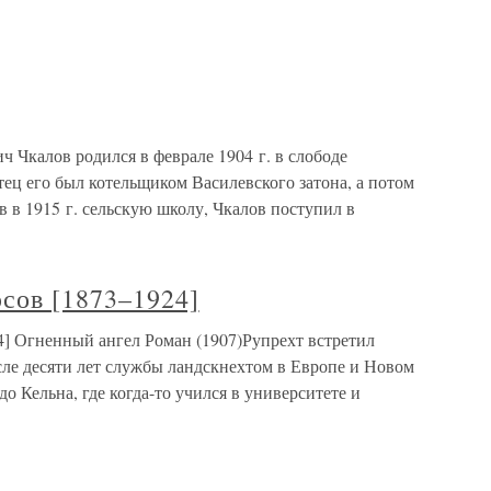
алов родился в феврале 1904 г. в слободе
ец его был котельщиком Василевского затона, а потом
 в 1915 г. сельскую школу, Чкалов поступил в
сов [1873–1924]
] Огненный ангел Роман (1907)Рупрехт встретил
осле десяти лет службы ландскнехтом в Европе и Новом
до Кельна, где когда-то учился в университете и