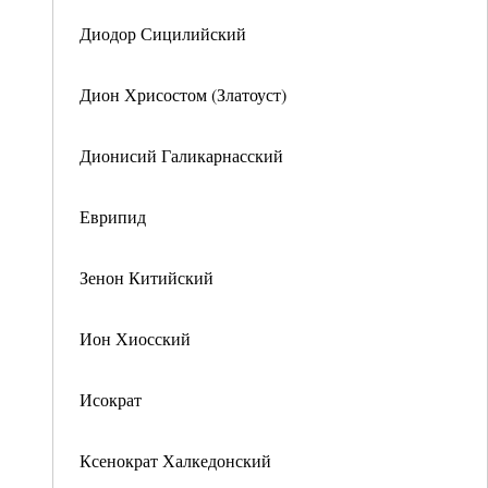
Диодор Сицилийский
Дион Хрисостом (Златоуст)
Дионисий Галикарнасский
Еврипид
Зенон Китийский
Ион Хиосский
Исократ
Ксенократ Халкедонский