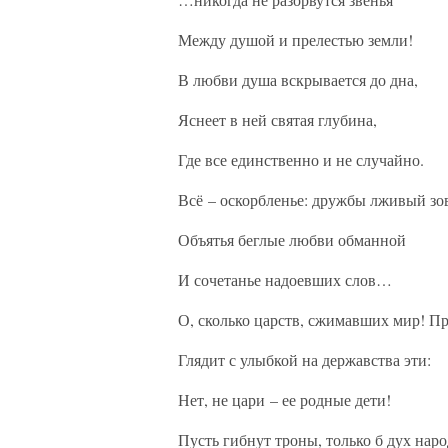
Между душой и прелестью земли!
В любви душа вскрывается до дна,
Яснеет в ней святая глубина,
Где все единственно и не случайно.
Всё – оскорбленье: дружбы лживый зо
Объятья беглые любви обманной
И сочетанье надоевших слов…
О, сколько царств, сжимавших мир! П
Глядит с улыбкой на державства эти:
Нет, не цари – ее родные дети!
Пусть гибнут троны, только б дух наро