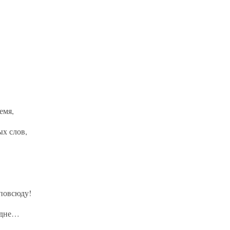
емя,
ых слов,
 повсюду!
а дне…