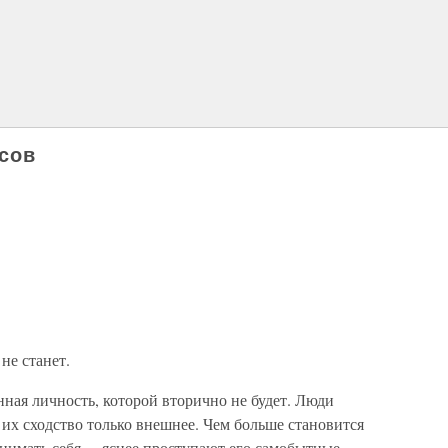
сов
не станет.
ная личность, которой вторично не будет. Люди
их сходство только внешнее. Чем больше становится
онимать себя, – яснее проступают его самобытные