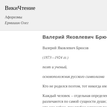
ВикиЧтение
Афоризмы
Ермишин Олег
Валерий Яковлевич Брю
Валерий Яковлевич Брюсов
(1873—1924 гг.)
поэт и ученый,
основоположник русского символизма
Кто не родился поэтом, тот никогда им 
Каждый человек – отдельная определен
различаются по самой сущности души; 
кто сам собою, тем глубже начинает п