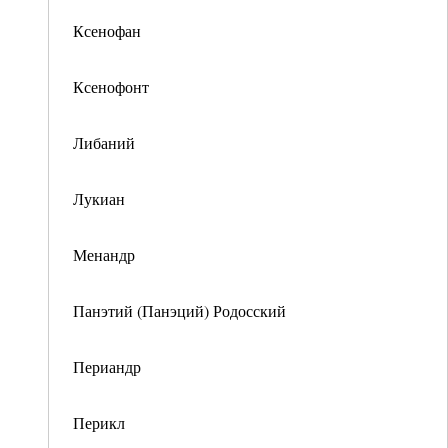
Ксенофан
Ксенофонт
Либаний
Лукиан
Менандр
Панэтий (Панэций) Родосский
Периандр
Перикл