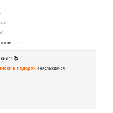
.
роги,
с!
го я не знаю.
книг! 📚
писки в подарок
и наслаждайся