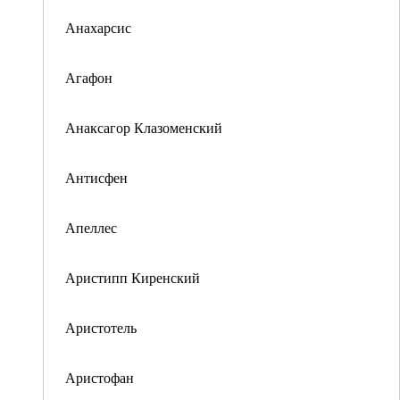
Анахарсис
Агафон
Анаксагор Клазоменский
Антисфен
Апеллес
Аристипп Киренский
Аристотель
Аристофан