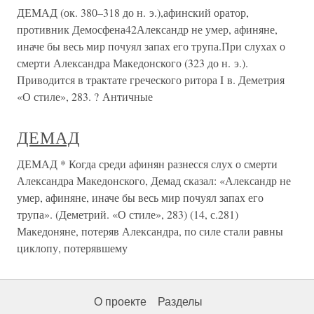
ДЕМАД (ок. 380–318 до н. э.),афинский оратор,
противник Демосфена42Александр не умер, афиняне,
иначе бы весь мир почуял запах его трупа.При слухах о
смерти Александра Македонского (323 до н. э.).
Приводится в трактате греческого ритора I в. Деметрия
«О стиле», 283. ? Античные
ДЕМАД
ДЕМАД * Когда среди афинян разнесся слух о смерти
Александра Македонского, Демад сказал: «Александр не
умер, афиняне, иначе бы весь мир почуял запах его
трупа». (Деметрий. «О стиле», 283) (14, с.281)
Македоняне, потеряв Александра, по силе стали равны
циклопу, потерявшему
О проекте
Разделы