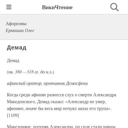
ВикиЧтение
Афоризмы
Ермишин Олег
Демад
Демад
(ок. 380 – 318 гг. до н.э.)
афинский оратор, противник Демосфена
Когда среди афинян разнесся слух о смерти Александра
Македонского, Демад сказал: «Александр не умер,
афиняне, иначе бы весь мир почуял запах его трупа».
[1109]
Македоняне, потеряв Александра, по силе стали равны