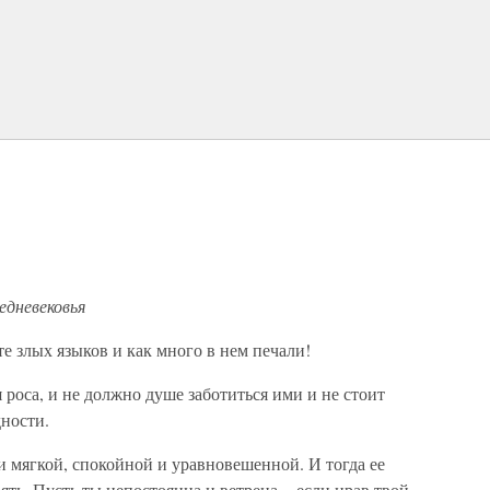
едневековья
те злых языков и как много в нем печали!
 роса, и не должно душе заботиться ими и не стоит
дности.
 мягкой, спокойной и уравновешенной. И тогда ее
ять. Пусть ты непостоянна и ветрена – если нрав твой