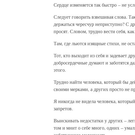
Сердце изменяется так быстро – не ус
Следует говорить взвешивая слова. Так
держаться чересчур неприступно? С дру
просят. Словом, трудно вести себя, как
Там, где льются изящные стихи, не ост
Тот, кто выходит из себя и задевает д
добросердечные думают и заботятся даж
этого.
Трудно найти человека, который бы д
своими мерками, а других просто не п
Я никогда не видела человека, которы
запретов.
Выискивать недостатки у других – легк
том и мнит о себе много, одних – ума
собственную мелочность.