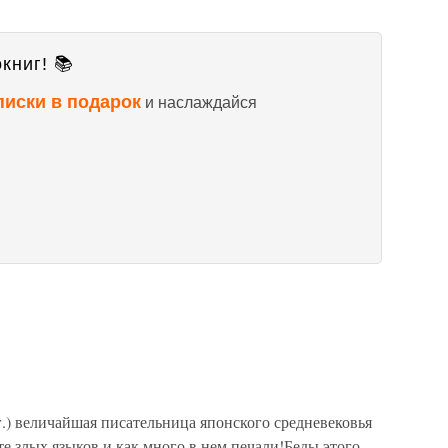
книг! 📚
писки в подарок
и наслаждайся
г.) величайшая писательница японского средневековья
ете злых языков и как много в нем печали!Беды этого