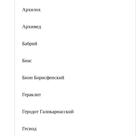
Архилох
Архимед
Бабрий
Биас
Бион Борисфенский
Гераклит
Геродот Галикарнасский
Гесиод