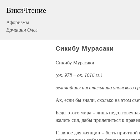
ВикиЧтение
Афоризмы
Ермишин Олег
Сикибу Мурасаки
Сикибу Мурасаки
(ок. 978 – ок. 1016 гг.)
величайшая писательница японского ср
Ах, если бы знали, сколько на этом све
Беды этого мира – лишь недолговечная
жалеть сил, дабы прилепиться к праве
Главное для женщин – быть приятной и
обхождение и доброта будут умиротвор