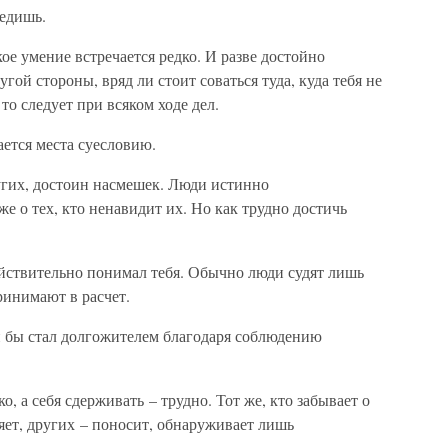
ледишь.
ое умение встречается редко. И разве достойно
гой стороны, вряд ли стоит соваться туда, куда тебя не
 то следует при всяком ходе дел.
ается места суесловию.
ругих, достоин насмешек. Люди истинно
е о тех, кто ненавидит их. Но как трудно достичь
ействительно понимал тебя. Обычно люди судят лишь
ринимают в расчет.
й бы стал долгожителем благодаря соблюдению
о, а себя сдерживать – трудно. Тот же, кто забывает о
ляет, других – поносит, обнаруживает лишь