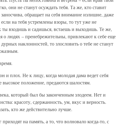
ко, они не станут осуждать тебя. Та же, кто ставит
– заносчива, обращает на себя внимание излишне, даже
 если на тебя устремлены взоры, то тут уже не
к ты входишь и садишься, встаешь и выходишь. Те же,
ия о людях – пренебрежительны, привлекают к себе еще
т дурных наклонностей, то злословить о тебе не станут
показным.
время.
он и плох. Не к лицу, когда молодая дама ведет себя
е высокое положение, предаются шалостям.
века, который был бы законченным злодеем. Нет и
инства: красоту, сдержанность, ум, вкус и верность.
зать, кто же действительно лучше.
 приходят на память, а то, что волновало когда-то, с