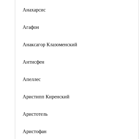
Анахарсис
Агафон
Анаксагор Клазоменский
Антисфен
Апеллес
Аристипп Киренский
Аристотель
Аристофан