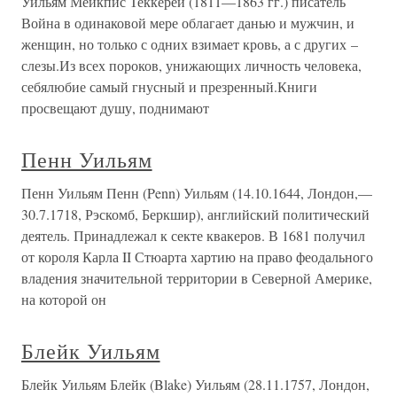
Уильям Мейкпис Теккерей (1811—1863 гг.) писатель
Война в одинаковой мере облагает данью и мужчин, и
женщин, но только с одних взимает кровь, а с других –
слезы.Из всех пороков, унижающих личность человека,
себялюбие самый гнусный и презренный.Книги
просвещают душу, поднимают
Пенн Уильям
Пенн Уильям Пенн (Penn) Уильям (14.10.1644, Лондон,—
30.7.1718, Рэскомб, Беркшир), английский политический
деятель. Принадлежал к секте квакеров. В 1681 получил
от короля Карла II Стюарта хартию на право феодального
владения значительной территории в Северной Америке,
на которой он
Блейк Уильям
Блейк Уильям Блейк (Blake) Уильям (28.11.1757, Лондон,