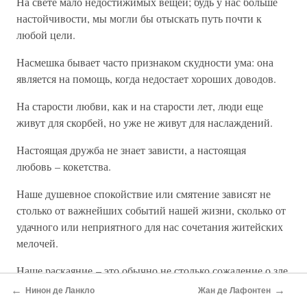
На свете мало недостижимых вещей; будь у нас больше
настойчивости, мы могли бы отыскать путь почти к
любой цели.
Насмешка бывает часто признаком скудности ума: она
является на помощь, когда недостает хороших доводов.
На старости любви, как и на старости лет, люди еще
живут для скорбей, но уже не живут для наслаждений.
Настоящая дружба не знает зависти, а настоящая
любовь – кокетства.
Наше душевное спокойствие или смятение зависят не
столько от важнейших событий нашей жизни, сколько от
удачного или неприятного для нас сочетания житейских
мелочей.
Наше раскаяние – это обычно не столько сожаление о зле,
которое совершили мы, сколько боязнь зла, которое могут
←
→
Нинон де Ланкло
Жан де Лафонтен
причинить нам в ответ.