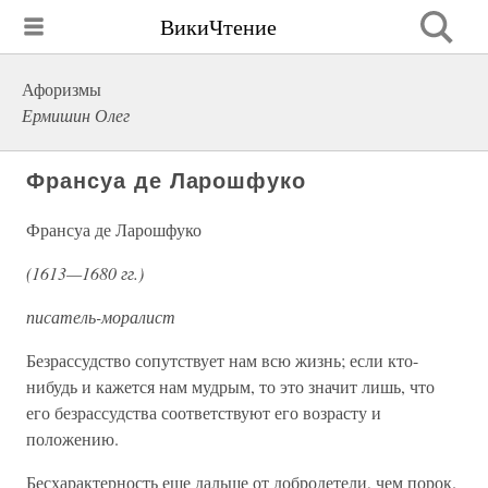
ВикиЧтение
Афоризмы
Ермишин Олег
Франсуа де Ларошфуко
Франсуа де Ларошфуко
(1613—1680 гг.)
писатель-моралист
Безрассудство сопутствует нам всю жизнь; если кто-
нибудь и кажется нам мудрым, то это значит лишь, что
его безрассудства соответствуют его возрасту и
положению.
Бесхарактерность еще дальше от добродетели, чем порок.