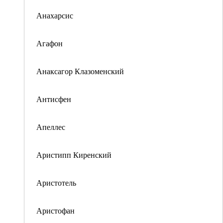
Анахарсис
Агафон
Анаксагор Клазоменский
Антисфен
Апеллес
Аристипп Киренский
Аристотель
Аристофан