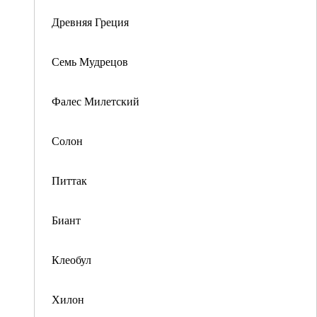
Древняя Греция
Семь Мудрецов
Фалес Милетский
Солон
Питтак
Биант
Клеобул
Хилон