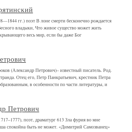
рятинский
8—1844 гг.) поэт В лоне смерти бесконечно рождается
ебесного владыки, Что живое существо может жить
окрывающего весь мир, если бы даже Бог
етрович
ков (Александр Петрович)– известный писатель. Род.
странда. Отец его, Петр Панкратьевич, крестник Петра
образованным, в особенности по части литературы, и
р Петрович
7–1777), поэт, драматург 613 Зла фурия во мне
душа спокойна быть не может. «Димитрий Самозванец»