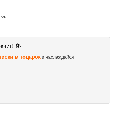
ва,
книг! 📚
писки в подарок
и наслаждайся