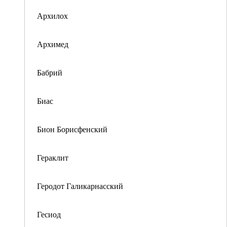
Архилох
Архимед
Бабрий
Биас
Бион Борисфенский
Гераклит
Геродот Галикарнасский
Гесиод