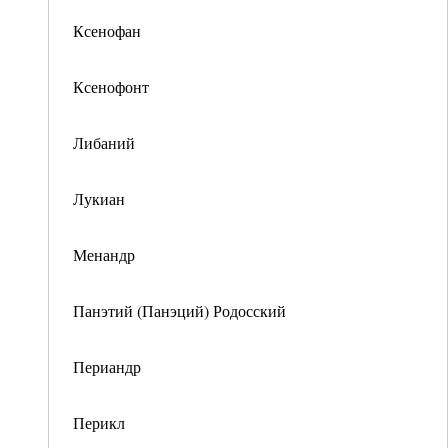
Ксенофан
Ксенофонт
Либаний
Лукиан
Менандр
Панэтий (Панэций) Родосский
Периандр
Перикл