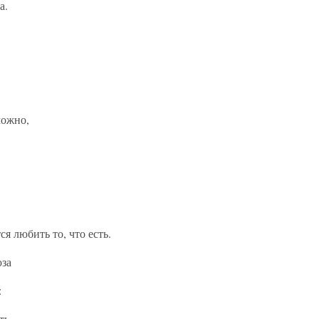
а.
можно,
я любить то, что есть.
юза
:
ть.