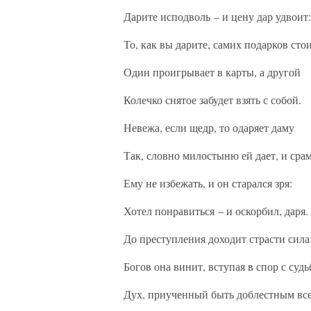
Дарите исподволь – и цену дар удвоит:
То, как вы дарите, самих подарков стои
Один проигрывает в карты, а другой
Колечко снятое забудет взять с собой.
Невежа, если щедр, то одаряет даму
Так, словно милостыню ей дает, и сра
Ему не избежать, и он старался зря:
Хотел понравиться – и оскорбил, даря.
До преступления доходит страсти сила
Богов она винит, вступая в спор с судь
Дух, приученный быть доблестным все