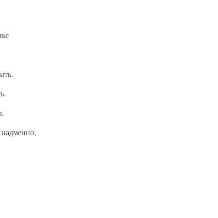
нье
ыть.
ь.
л.
м надменно,