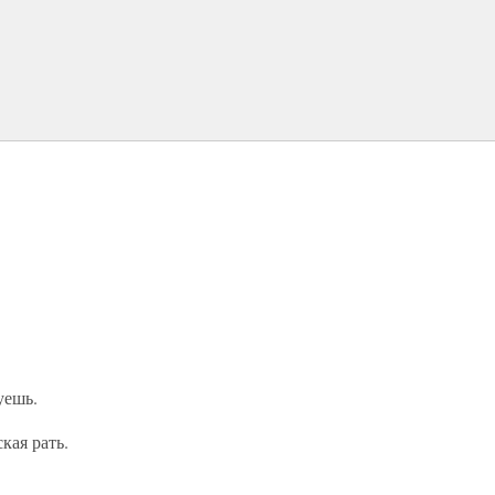
уешь.
кая рать.