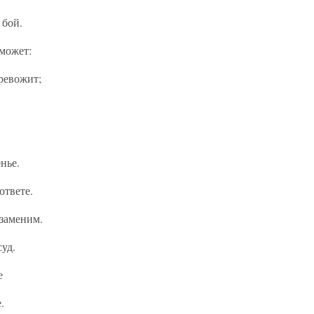
 бой.
может:
ревожит;
нье.
ответе.
заменим.
суд.
е
.