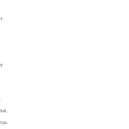
т.
му
:
бой.
гда,