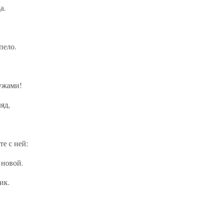
а.
пело.
ужами!
яд,
е с ней:
 новой.
ик.