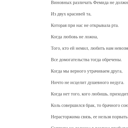
Виновных различать Фемида не должн
Из двух красивей та,
Которая при нас не открывала рта.
Когда любовь не ложна,
Того, кто ей немил, любить нам невоз
Все домогательства тогда обречены.
Когда мы верного утрачиваем друга,
Ничто не исцелит душевного недуга.
Когда нет того, кого любишь, приходитс
Коль совершился брак, то брачного со
Нерасторжима связь, ее нельзя порвать
Супруги не должны в разлуке пребыва