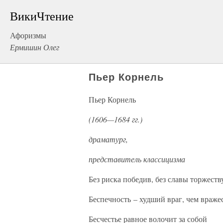
ВикиЧтение
Афоризмы
Ермишин Олег
Пьер Корнель
Пьер Корнель
(1606—1684 гг.)
драматург,
представитель классицизма
Без риска победив, без славы торжеств
Беспечность – худший враг, чем вражес
Бесчестье равное волочит за собой