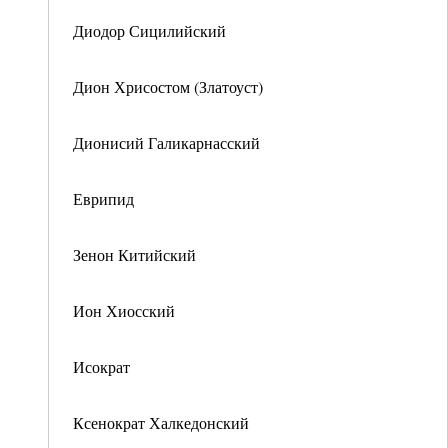
Диодор Сицилийский
Дион Хрисостом (Златоуст)
Дионисий Галикарнасский
Еврипид
Зенон Китийский
Ион Хиосский
Исократ
Ксенократ Халкедонский