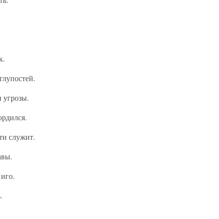
к.
глупостей.
ы угрозы.
ордился.
ти служит.
авы.
 иго.
.