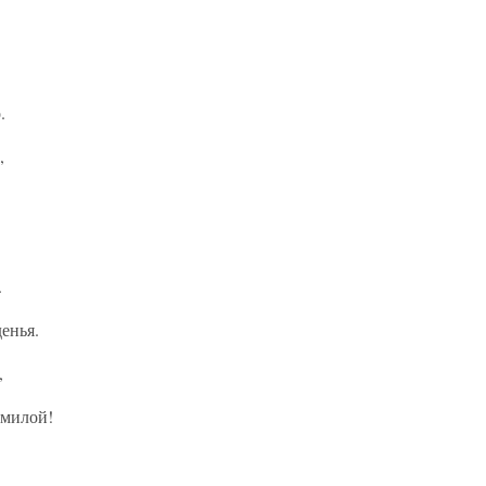
.
,
…
.
енья.
,
 милой!