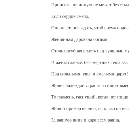
Принесть повинную не может без стыд
Если сердце смело,
Оно не станет ждать, чтоб время подос
Женщинам дарована богами
Столь пагубная власть над лучшими м
И жены слабые, бессмертных теша взгл
Над сильными, увы, и смелыми царят!
Живет надеждой страсть и гибнет вмест
То пламень, гаснущий, когда нет пищи
Живой пример верней, и только он вел
За равную вину и кара всем равна,