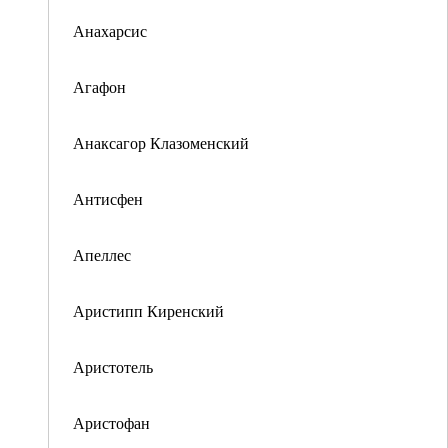
Анахарсис
Агафон
Анаксагор Клазоменский
Антисфен
Апеллес
Аристипп Киренский
Аристотель
Аристофан