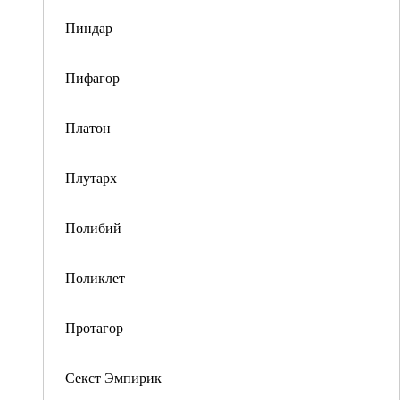
Пиндар
Пифагор
Платон
Плутарх
Полибий
Поликлет
Протагор
Секст Эмпирик