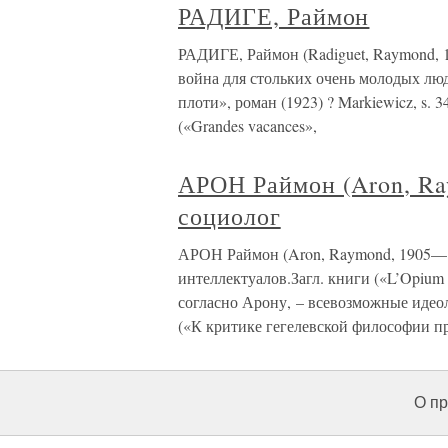
РАДИГЕ, Раймон
РАДИГЕ, Раймон (Radiguet, Raymond, 
война для стольких очень молодых лю
плоти», роман (1923) ? Markiewicz, s.
(«Grandes vacances»,
АРОН Раймон (Aron, Ra
социолог
АРОН Раймон (Aron, Raymond, 1905—1
интеллектуалов.Загл. книги («L’Opium d
согласно Арону, – всевозможные идео
(«К критике гегелевской философии пр
О пр