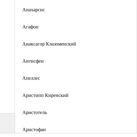
Анахарсис
Агафон
Анаксагор Клазоменский
Антисфен
Апеллес
Аристипп Киренский
Аристотель
Аристофан