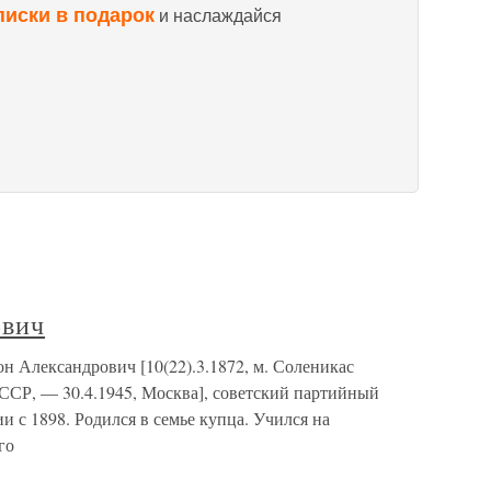
писки в подарок
и наслаждайся
ович
 Александрович [10(22).3.1872, м. Соленикас
ССР, — 30.4.1945, Москва], советский партийный
и с 1898. Родился в семье купца. Учился на
го