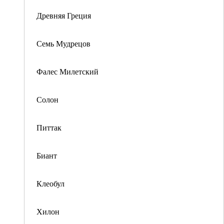
Древняя Греция
Семь Мудрецов
Фалес Милетский
Солон
Питтак
Биант
Клеобул
Хилон