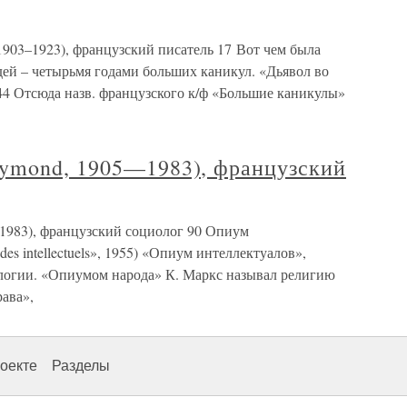
1903–1923), французский писатель 17 Вот чем была
дей – четырьмя годами больших каникул. «Дьявол во
 344 Отсюда назв. французского к/ф «Большие каникулы»
ymond, 1905—1983), французский
983), французский социолог 90 Опиум
es intellectuels», 1955) «Опиум интеллектуалов»,
логии. «Опиумом народа» К. Маркс называл религию
ава»,
оекте
Разделы