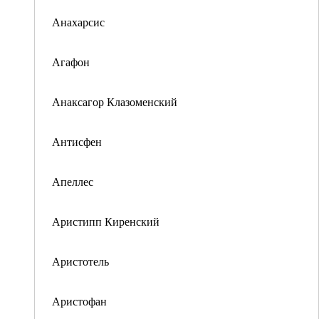
Анахарсис
Агафон
Анаксагор Клазоменский
Антисфен
Апеллес
Аристипп Киренский
Аристотель
Аристофан