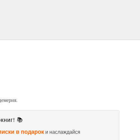
цемерия.
книг! 📚
писки в подарок
и наслаждайся