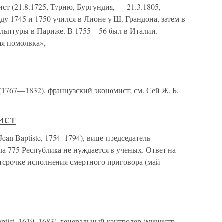
ист (21.8.1725, Турню, Бургундия, — 21.3.1805,
 1745 и 1750 учился в Лионе у Ш. Грандона, затем в
ульптуры в Париже. В 1755—56 был в Италии.
я помолвка»,
(1767—1832), французский экономист; см. Сей Ж. Б.
ист
an Baptiste, 1754–1794), вице-председатель
а 775 Республика не нуждается в ученых. Ответ на
отсрочке исполнения смертного приговора (май
ptist, 1619–1683), генеральный контролер (министр