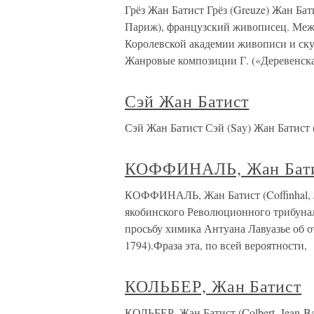
Грёз Жан Батист Грёз (Greuze) Жан Бат
Париж), французский живописец. Между
Королевской академии живописи и ск
Жанровые композиции Г. («Деревенска
Сэй Жан Батист
Сэй Жан Батист Сэй (Say) Жан Батист 
КОФФИНАЛЬ, Жан Бат
КОФФИНАЛЬ, Жан Батист (Coffinhal, Je
якобинского Революционного трибунал
просьбу химика Антуана Лавуазье об 
1794).Фраза эта, по всей вероятности,
КОЛЬБЕР, Жан Батист
КОЛЬБЕР, Жан Батист (Colbert, Jean-Ba