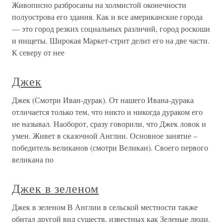
Живописно разбросаны на холмистой оконечности
полуострова его здания. Как и все американские города
— это город резких социальных различий, город роскоши
и нищеты. Широкая Маркет-стрит делит его на две части.
К северу от нее
Джек
Джек (Смотри Иван-дурак). От нашего Ивана-дурака
отличается только тем, что никто и никогда дураком его
не называл. Наоборот, сразу говорили, что Джек ловок и
умен. Живет в сказочной Англии. Основное занятие –
победитель великанов (смотри Великан). Своего первого
великана по
Джек в зеленом
Джек в зеленом В Англии в сельской местности также
обитал другой вид существ, известных как Зеленые люди.