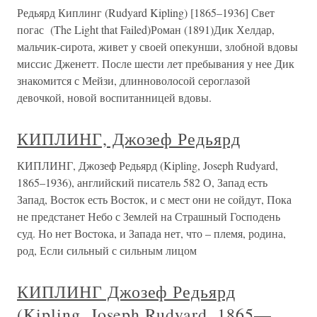
Редьярд Киплинг (Rudyard Kipling) [1865–1936] Свет
погас (The Light that Failed)Роман (1891)Дик Хелдар,
мальчик-сирота, живет у своей опекунши, злобной вдовы
миссис Дженетт. После шести лет пребывания у нее Дик
знакомится с Мейзи, длинноволосой сероглазой
девочкой, новой воспитанницей вдовы.
КИПЛИНГ, Джозеф Редьярд
КИПЛИНГ, Джозеф Редьярд (Kipling, Joseph Rudyard,
1865–1936), английский писатель 582 О, Запад есть
Запад, Восток есть Восток, и с мест они не сойдут, Пока
не предстанет Небо с Землей на Страшный Господень
суд. Но нет Востока, и Запада нет, что – племя, родина,
род, Если сильный с сильным лицом
КИПЛИНГ Джозеф Редьярд
(Kipling, Joseph Rudyard, 1865—