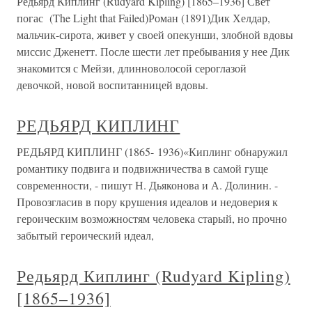
Редьярд Киплинг (Rudyard Kipling) [1865–1936] Свет
погас (The Light that Failed)Роман (1891)Дик Хелдар,
мальчик-сирота, живет у своей опекунши, злобной вдовы
миссис Дженетт. После шести лет пребывания у нее Дик
знакомится с Мейзи, длинноволосой сероглазой
девочкой, новой воспитанницей вдовы.
РЕДЬЯРД КИПЛИНГ
РЕДЬЯРД КИПЛИНГ (1865- 1936)«Киплинг обнаружил
романтику подвига и подвижничества в самой гуще
современности, - пишут Н. Дьяконова и А. Долинин. -
Провозгласив в пору крушения идеалов и недоверия к
героическим возможностям человека старый, но прочно
забытый героический идеал,
Редьярд Киплинг (Rudyard Kipling)
[1865–1936]