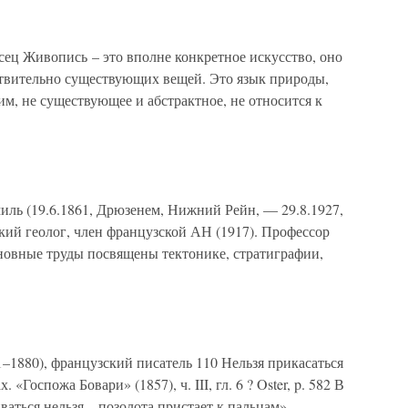
сец Живопись – это вполне конкретное искусство, оно
твительно существующих вещей. Это язык природы,
им, не существующее и абстрактное, не относится к
иль (19.6.1861, Дрюзенем, Нижний Рейн, — 29.8.1927,
ий геолог, член французской АН (1917). Профессор
сновные труды посвящены тектонике, стратиграфии,
1–1880), французский писатель 110 Нельзя прикасаться
 «Госпожа Бовари» (1857), ч. III, гл. 6 ? Oster, p. 582 В
аться нельзя – позолота пристает к пальцам».