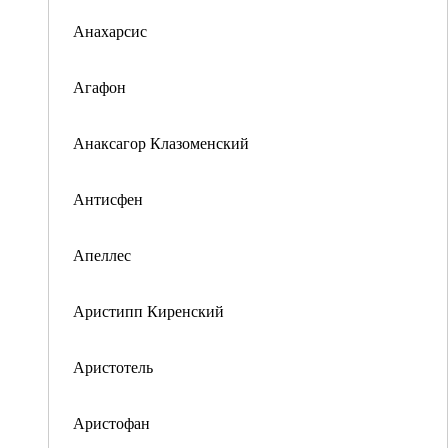
Анахарсис
Агафон
Анаксагор Клазоменский
Антисфен
Апеллес
Аристипп Киренский
Аристотель
Аристофан