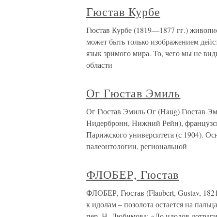
Гюстав Курбе
Гюстав Курбе (1819—1877 гг.) живопи
может быть только изображением дейс
язык зримого мира. То, чего мы не вид
области
Ог Гюстав Эмиль
Ог Гюстав Эмиль Ог (Haug) Гюстав Эм
Нидербронн, Нижний Рейн), французск
Парижского университета (с 1904). О
палеонтологии, региональной
ФЛОБЕР, Гюстав
ФЛОБЕР, Гюстав (Flaubert, Gustav, 182
к идолам – позолота остается на пальцах.
пер. Н. Любимова: «До идолов дотрагив