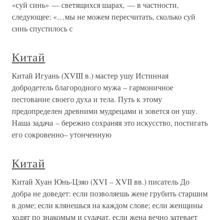
«суй синь» — светящихся шарах, — в частности,
следующее: «…мы не можем пересчитать, сколько суй
синь спустилось с
Китай
Китай Игуань (XVIII в.) мастер ушу Истинная
добродетель благородного мужа – гармоничное
пестование своего духа и тела. Путь к этому
предопределен древними мудрецами и зовется он ушу.
Наша задача – бережно сохраняя это искусство, постигать
его сокровенно– утонченную
Китай
Китай Хуан Юнь-Цзяо (XVI – XVII вв.) писатель До
добра не доведет: если позволяешь жене грубить старшим
в доме; если клянешься на каждом слове; если женщины
ходят по знакомым и судачат, если жена вечно затевает