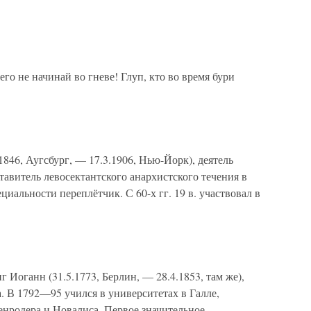
го не начинай во гневе! Глуп, кто во время бури
1846, Аугсбург, — 17.3.1906, Нью-Йорк), деятель
тавитель левосектантского анархистского течения в
иальности переплётчик. С 60-х гг. 19 в. участвовал в
 Иоганн (31.5.1773, Берлин, — 28.4.1853, там же),
. В 1792—95 учился в университетах в Галле,
енродера и Новалиса. Первое значительное