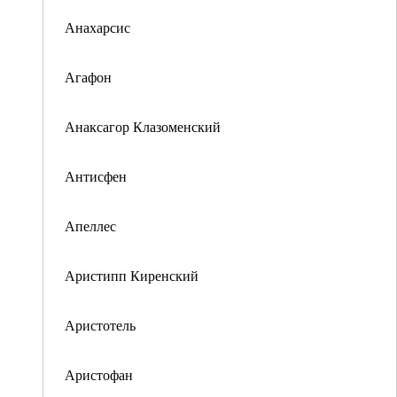
Анахарсис
Агафон
Анаксагор Клазоменский
Антисфен
Апеллес
Аристипп Киренский
Аристотель
Аристофан