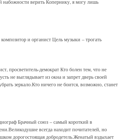
й набожности верить Копернику, я могу лишь
 композитор и органист Цель музыки – трогать
ст, просветитель-демократ Кто болен тем, что не
сть не выглядывает из окна и запрет дверь своей
брать зеркало.Кто ничего не боится, возможно, станет
диограф Брачный союз – самый короткий в
ени.Великодушие всегда находит почитателей, но
лишком дорогостоящая добродетель.Женатый вздыхает