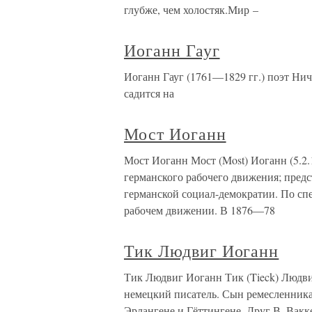
глубже, чем холостяк.Мир –
Иоганн Гауг
Иоганн Гауг (1761—1829 гг.) поэт Ниче
садится на
Мост Иоганн
Мост Иоганн Мост (Most) Иоганн (5.2.
германского рабочего движения; предс
германской социал-демократии. По спец
рабочем движении. В 1876—78
Тик Людвиг Иоганн
Тик Людвиг Иоганн Тик (Tieck) Людвиг
немецкий писатель. Сын ремесленника
Эрлангене и Гёттингене. Друг В. Вакк