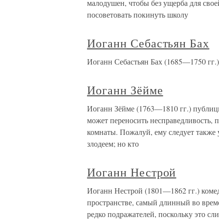
малодушен, чтобы без ущерба для свое
посоветовать покинуть школу
Иоганн Себастьян Бах
Иоганн Себастьян Бах (1685—1750 гг.)
Иоганн Зёйме
Иоганн Зёйме (1763—1810 гг.) публици
может переносить несправедливость, пу
комнаты. Пожалуй, ему следует также у
злодеем; но кто
Иоганн Нестрой
Иоганн Нестрой (1801—1862 гг.) коме
пространстве, самый длинный во врем
редко подражателей, поскольку это с