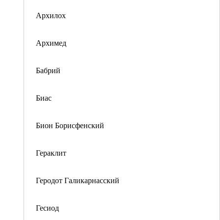
Архилох
Архимед
Бабрий
Биас
Бион Борисфенский
Гераклит
Геродот Галикарнасский
Гесиод