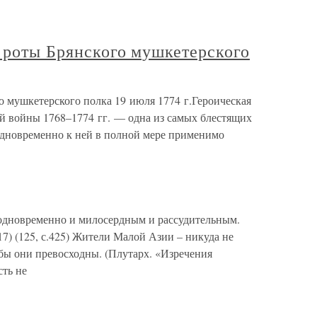
 роты Брянского мушкетерского
о мушкетерского полка 19 июля 1774 г.Героическая
ой войны 1768–1774 гг. — одна из самых блестящих
одновременно к ней в полной мере применимо
новременно и милосердным и рассудительным.
17) (125, с.425) Жители Малой Азии – никуда не
бы они превосходны. (Плутарх. «Изречения
сть не