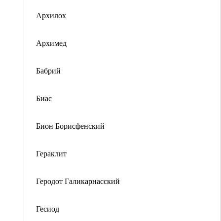
Архилох
Архимед
Бабрий
Биас
Бион Борисфенский
Гераклит
Геродот Галикарнасский
Гесиод