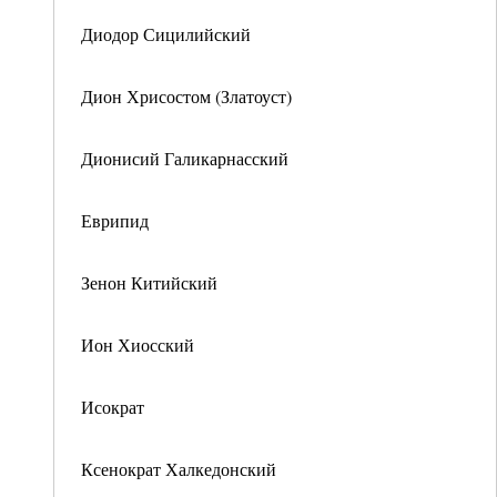
Диодор Сицилийский
Дион Хрисостом (Златоуст)
Дионисий Галикарнасский
Еврипид
Зенон Китийский
Ион Хиосский
Исократ
Ксенократ Халкедонский