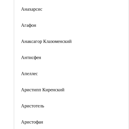
Анахарсис
Агафон
Анаксагор Клазоменский
Антисфен
Апеллес
Аристипп Киренский
Аристотель
Аристофан