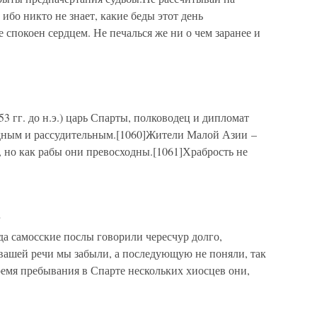
 ибо никто не знает, какие беды этот день
 спокоен сердцем. Не печалься же ни о чем заранее и
53 гг. до н.э.) царь Спарты, полководец и дипломат
дным и рассудительным.[1060]Жители Малой Азии –
 но как рабы они превосходны.[1061]Храбрость не
ы
а самосские послы говорили чересчур долго,
 вашей речи мы забыли, а последующую не поняли, так
ремя пребывания в Спарте нескольких хиосцев они,