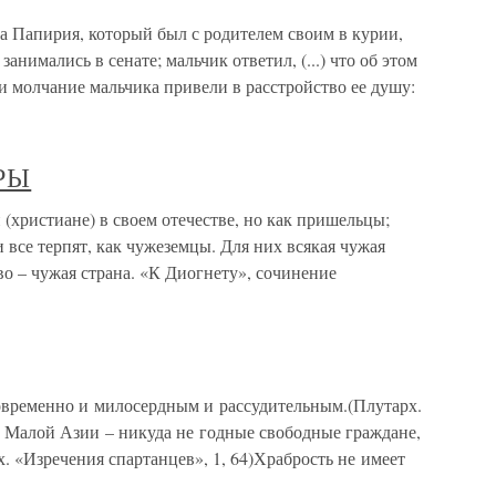
пирия, который был с родителем своим в курии,
анимались в сенате; мальчик ответил, (...) что об этом
а и молчание мальчика привели в расстройство ее душу:
РЫ
стиане) в своем отечестве, но как пришельцы;
и все терпят, как чужеземцы. Для них всякая чужая
тво – чужая страна. «К Диогнету», сочинение
временно и милосердным и рассудительным.(Плутарх.
и Малой Азии – никуда не годные свободные граждане,
. «Изречения спартанцев», 1, 64)Храбрость не имеет