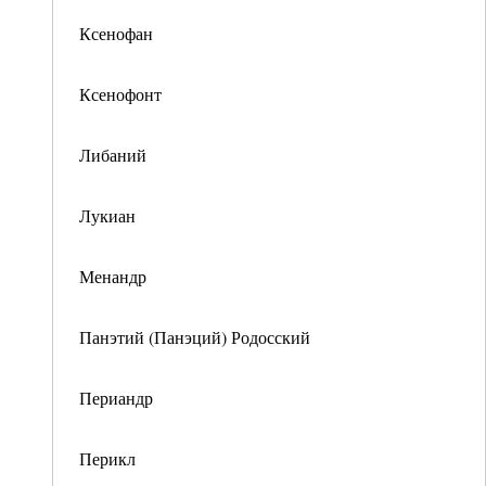
Ксенофан
Ксенофонт
Либаний
Лукиан
Менандр
Панэтий (Панэций) Родосский
Периандр
Перикл