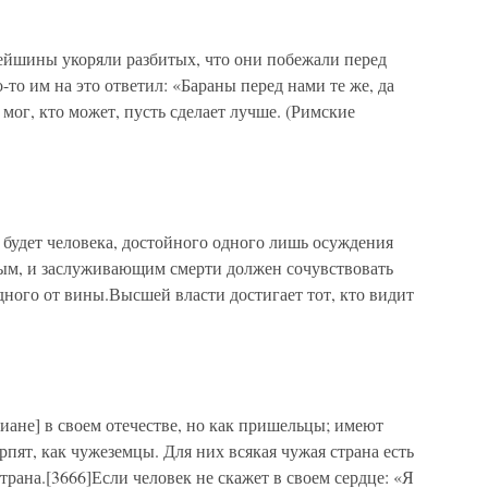
ейшины укоряли разбитых, что они побежали перед
о-то им на это ответил: «Бараны перед нами те же, да
 мог, кто может, пусть сделает лучше. (Римские
 будет человека, достойного одного лишь осуждения
ым, и заслуживающим смерти должен сочувствовать
дного от вины.Высшей власти достигает тот, кто видит
ане] в своем отечестве, но как пришельцы; имеют
ерпят, как чужеземцы. Для них всякая чужая страна есть
страна.[3666]Если человек не скажет в своем сердце: «Я