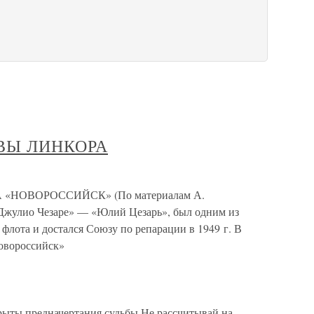
ВЫ ЛИНКОРА
НОВОРОССИЙСК» (По материалам А.
Джулио Чезаре» — «Юлий Цезарь», был одним из
флота и достался Союзу по репарации в 1949 г. В
овороссийск»
рыты предначертания судьбы.Не рассчитывай на