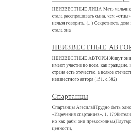
НЕИЗВЕСТНЫЕ ЛИЦА Мать мальчика Па
стала расспрашивать сына, чем «отцы» з
нельзя говорить. (...) Секретность дел
стала она
НЕИЗВЕСТНЫЕ АВТО
НЕИЗВЕСТНЫЕ АВТОРЫ Живут они (хри
имеют участие во всем, как граждане, 
страна есть отечество, а всякое отечес
неизвестного автора (151, с.382)
Спартанцы
Спартанцы АгесилайТрудно быть одно
«Изречения спартанцев», 1, 17)Жител
но как рабы они превосходны.(Плутарх
ценности,