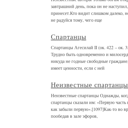
завтрашний день, пока он не наступил,
принесет.Кто видит слишком далеко, не
не радуйся тому, чего еще
Спартанцы
Спартанцы Агесилай II (ок. 422 – ок. 3
Трудно быть одновременно и милосер
никуда не годные свободные граждане,
имеет ценности, если с ней
Неизвестные спартанц
Неизвестные спартанцы Однажды, когд
спартанцы сказали им: «Первую часть
как забыли первую».[1097]Как-то во в
пообедав в зале эфоров,