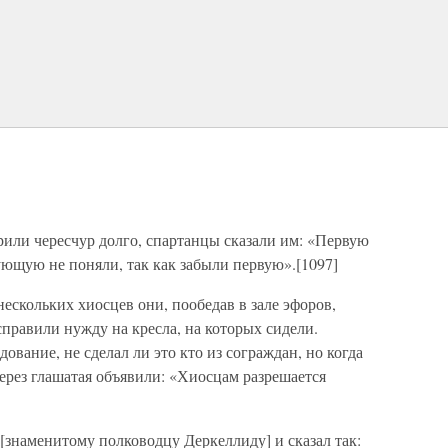
рили чересчур долго, спартанцы сказали им: «Первую
ующую не поняли, так как забыли первую».[1097]
нескольких хиосцев они, пообедав в зале эфоров,
справили нужду на кресла, на которых сидели.
вание, не сделал ли это кто из сограждан, но когда
через глашатая объявили: «Хиосцам разрешается
[знаменитому полководцу Деркеллиду] и сказал так: