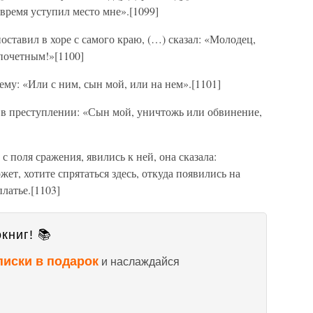
 время уступил место мне».[1099]
оставил в хоре с самого краю, (…) сказал: «Молодец,
 почетным!»[1100]
ему: «Или с ним, сын мой, или на нем».[1101]
 в преступлении: «Сын мой, уничтожь или обвинение,
с поля сражения, явились к ней, она сказала:
ет, хотите спрятаться здесь, откуда появились на
платье.[1103]
книг! 📚
писки в подарок
и наслаждайся